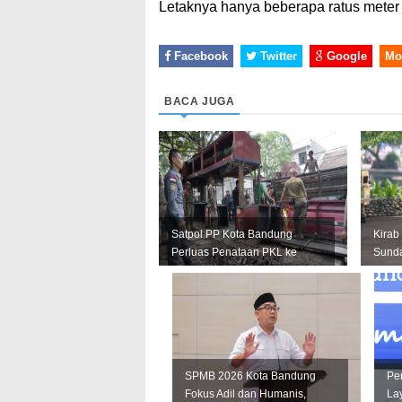
Letaknya hanya beberapa ratus meter 
Facebook
Twitter
Google
Mo
BACA JUGA
Satpol PP Kota Bandung
Kirab
Perluas Penataan PKL ke
Sund
Sejumlah Kawasan Strategis
Siaga
Keber.
SPMB 2026 Kota Bandung
Pe
Fokus Adil dan Humanis,
Lay