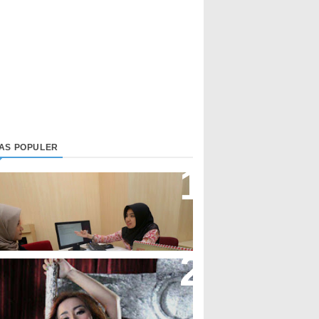
LAS POPULER
irektur Bjb Syariah: Industri
euangan Syariah Di Indonesia
eningkat
upi Cupita Luncurkan Single
Yo Uwis”