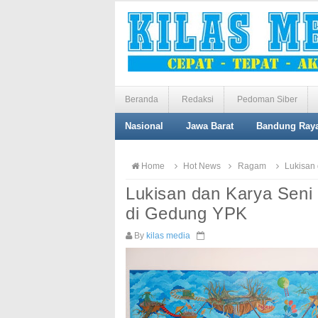
Beranda
Redaksi
Pedoman Siber
Nasional
Jawa Barat
Bandung Ray
Home
Hot News
Ragam
Lukisan
Lukisan dan Karya Sen
di Gedung YPK
By
kilas media