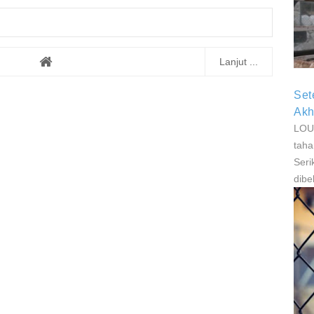
P
P
Lanjut ...
Set
Akh
LOUI
taha
Seri
dibe