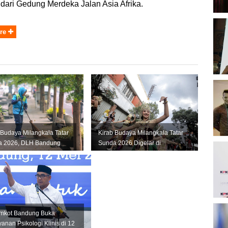
dari Gedung Merdeka Jalan Asia Afrika.
B
re
O
B
K
 Budaya Milangkala Tatar
Kirab Budaya Milangkala Tatar
a 2026, DLH Bandung
Sunda 2026 Digelar di
K
kan 345 Petugas
Bandung, Ini Jadwal dan
P
..
Rute...
2
mkot Bandung Buka
D
anan Psikologi Klinis di 12
P