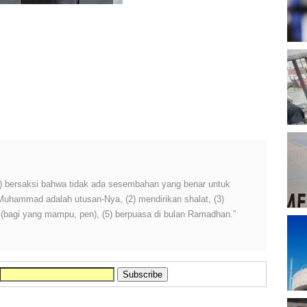
skesmas, Fokus Tangani
T
e...
B
D
P
A
P
 (1) bersaksi bahwa tidak ada sesembahan yang benar untuk
 Muhammad adalah utusan-Nya, (2) mendirikan shalat, (3)
h (bagi yang mampu, pen), (5) berpuasa di bulan Ramadhan.”
A
M
P