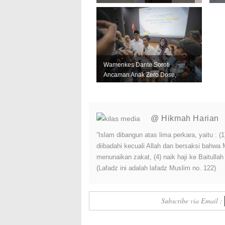
Farhan: Jangan Ada Anak
Pu
Kehilanga...
Kes
Wamenkes Dante Soroti
Ancaman Anak Zero Dose,
Bandung Didorong Jadi
Contoh Nasio...
@ Hikmah Harian
”Islam dibangun atas lima perkara, yaitu :
diibadahi kecuali Allah dan bersaksi bahwa
menunaikan zakat, (4) naik haji ke Baitulla
(Lafadz ini adalah lafadz Muslim no. 122)
Subscribe via Email :