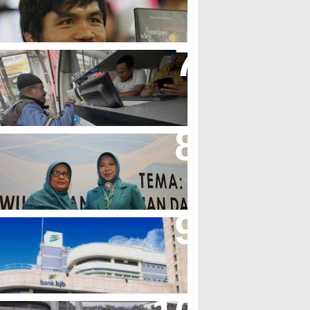
olak LGBT
jb T Samsat Manjakan Nasabah
alam Bayar Pajak Kendaraan
erpres No.99/2017 Bisa Jadi
cuan Semangat Pengabdian
KK
her Minta Pemerintah Pusat
asukan Kembali BJB Sebagai
enyalur KUR