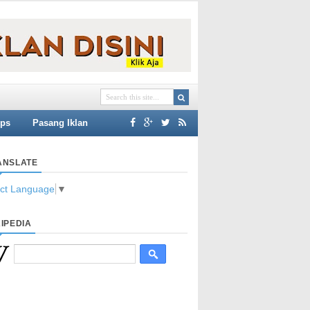
ips
Pasang Iklan
ANSLATE
ect Language
▼
IPEDIA