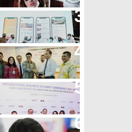
andung Great Sale 2020 Go
nline Resmi Dimulai
ank Bjb Fasilitasi Kredit Modal
erja Konstruksi PT Adhi Karya
eren, Bank BJB Kantongi
uluhan Penghargaan Sepanjang
017
icibir Di Medsos, Manny
acquiao Tegaskan Pendirian