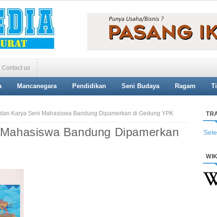
Contact us
a
Mancanegara
Pendidikan
Seni Budaya
Ragam
T
 dan Karya Seni Mahasiswa Bandung Dipamerkan di Gedung YPK
TR
i Mahasiswa Bandung Dipamerkan
Sel
WIK