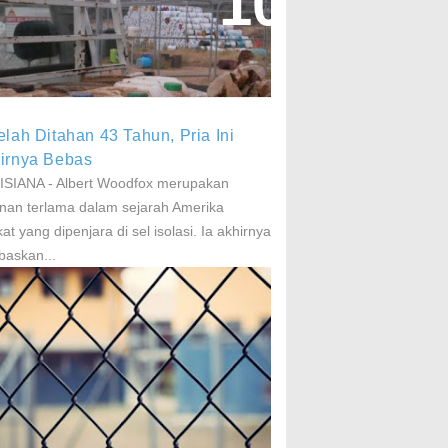
aparan Pestisida Sebabkan
arkinson Dan Kanker
elah Ditahan 43 Tahun, Pria Ini
irnya Bebas
SIANA - Albert Woodfox merupakan
nan terlama dalam sejarah Amerika
kat yang dipenjara di sel isolasi. Ia akhirnya
baskan...