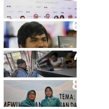
Puluhan Penghargaan Sepanjang
2017
Dicibir Di Medsos, Manny
Pacquiao Tegaskan Pendirian
Tolak LGBT
Bjb T Samsat Manjakan Nasabah
Dalam Bayar Pajak Kendaraan
Perpres No.99/2017 Bisa Jadi
Acuan Semangat Pengabdian
PKK