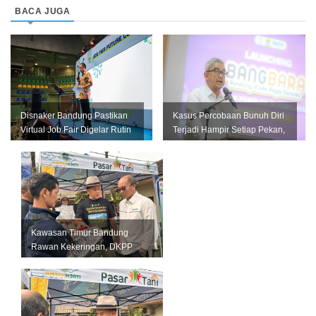
BACA JUGA
Disnaker Bandung Pastikan
Kasus Percobaan Bunuh Diri
Virtual Job Fair Digelar Rutin
Terjadi Hampir Setiap Pekan,
Setiap Bulan
Pemkot Bandung Perkuat L...
Kawasan Timur Bandung
Rawan Kekeringan, DKPP
Perkuat Mitigasi untuk
Lindungi Pro...