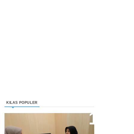
KILAS POPULER
Direktur Bjb Syariah: Industri
Keuangan Syariah Di Indonesia
Meningkat