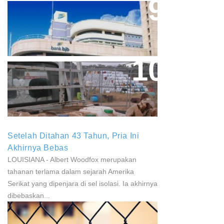
Aher Minta Pemerintah Pusat
Masukan Kembali BJB Sebagai
Penyalur KUR
Paparan Pestisida Sebabkan
Parkinson Dan Kanker
Setelah Ditahan 43 Tahun, Pria Ini
Akhirnya Bebas
LOUISIANA - Albert Woodfox merupakan
tahanan terlama dalam sejarah Amerika
Serikat yang dipenjara di sel isolasi. Ia akhirnya
dibebaskan...