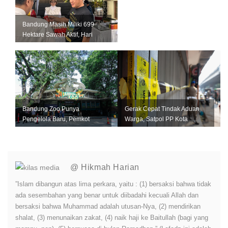
Bandung Masih Miliki 699
Hektare Sawah Aktif, Hari
Krida Pertanian Jadi
Momentum...
Bandung Zoo Punya
Gerak Cepat Tindak Aduan
Pengelola Baru, Pemkot
Warga, Satpol PP Kota
Bandung Siapkan Perizinan
Bandung Segel Empat Kios
dan Transisi ...
Miras Il...
@ Hikmah Harian
”Islam dibangun atas lima perkara, yaitu : (1) bersaksi bahwa tidak
ada sesembahan yang benar untuk diibadahi kecuali Allah dan
bersaksi bahwa Muhammad adalah utusan-Nya, (2) mendirikan
shalat, (3) menunaikan zakat, (4) naik haji ke Baitullah (bagi yang