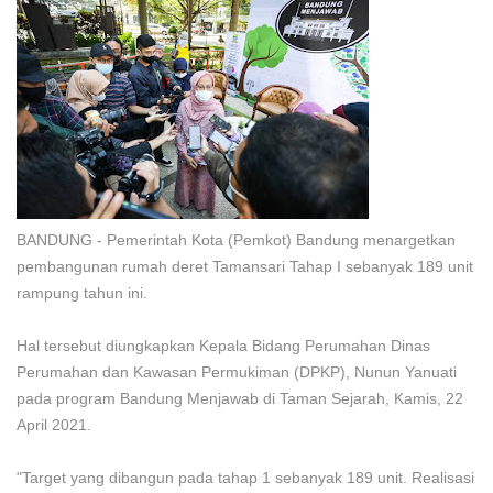
BANDUNG - Pemerintah Kota (Pemkot) Bandung menargetkan
pembangunan rumah deret Tamansari Tahap I sebanyak 189 unit
rampung tahun ini.
Hal tersebut diungkapkan Kepala Bidang Perumahan Dinas
Perumahan dan Kawasan Permukiman (DPKP), Nunun Yanuati
pada program Bandung Menjawab di Taman Sejarah, Kamis, 22
April 2021.
"Target yang dibangun pada tahap 1 sebanyak 189 unit. Realisasi