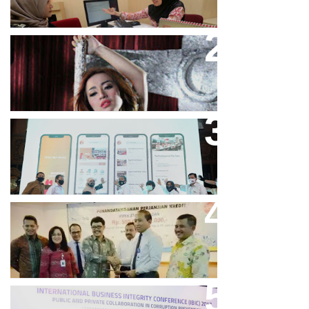
Cupi Cupita Luncurkan Single
“Yo Uwis”
Bandung Great Sale 2020 Go
Online Resmi Dimulai
Bank Bjb Fasilitasi Kredit Modal
Kerja Konstruksi PT Adhi Karya
Keren, Bank BJB Kantongi