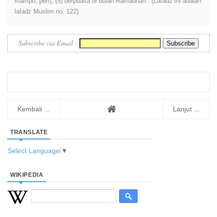
mampu, pen), (5) berpuasa di bulan Ramadhan.” (Lafadz ini adalah
lafadz Muslim no. 122)
Subscribe via Email :
Kembali ...
Lanjut ...
TRANSLATE
Select Language
▼
WIKIPEDIA