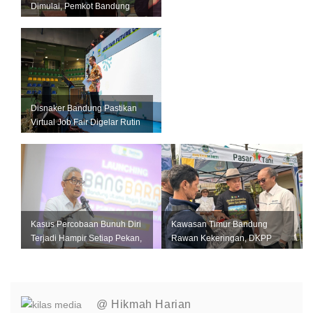
Dimulai, Pemkot Bandung
Andalkan Data Akurat untuk
Perkuat U...
Disnaker Bandung Pastikan
Virtual Job Fair Digelar Rutin
Setiap Bulan
Kasus Percobaan Bunuh Diri
Kawasan Timur Bandung
Terjadi Hampir Setiap Pekan,
Rawan Kekeringan, DKPP
Pemkot Bandung Perkuat L...
Perkuat Mitigasi untuk
Lindungi Pro...
@ Hikmah Harian