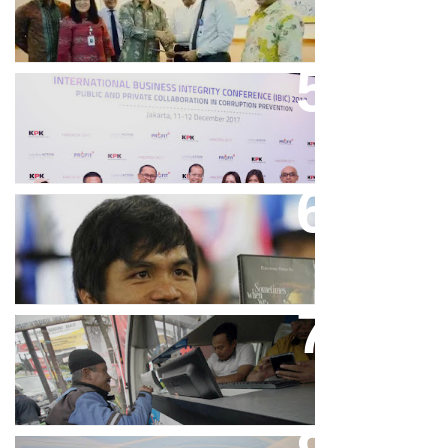
Keren, Bank BJB Kantongi
Puluhan Penghargaan Sepanjang
2017
Dicibir Di Medsos, Manny
Pacquiao Tegaskan Pendirian
Tolak LGBT
Bjb T Samsat Manjakan Nasabah
Dalam Bayar Pajak Kendaraan