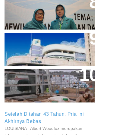
Perpres No.99/2017 Bisa Jadi
Acuan Semangat Pengabdian
PKK
Aher Minta Pemerintah Pusat
Masukan Kembali BJB Sebagai
Penyalur KUR
Paparan Pestisida Sebabkan
Parkinson Dan Kanker
Setelah Ditahan 43 Tahun, Pria Ini
Akhirnya Bebas
LOUISIANA - Albert Woodfox merupakan