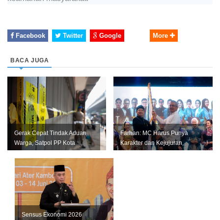
Facebook
Twitter
Google
More
BACA JUGA
Gerak Cepat Tindak Aduan
Farhan: MC Harus Punya
Warga, Satpol PP Kota
Karakter dan Kejujuran,
Bandung Segel Empat Kios
Jangan Jadi Tiruan Orang
Miras Il...
Lain
Sensus Ekonomi 2026