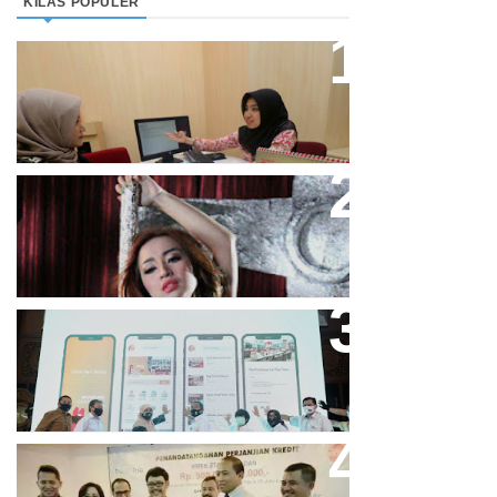
KILAS POPULER
Direktur Bjb Syariah: Industri
Keuangan Syariah Di Indonesia
Meningkat
Cupi Cupita Luncurkan Single
“Yo Uwis”
Bandung Great Sale 2020 Go
Online Resmi Dimulai
Bank Bjb Fasilitasi Kredit Modal
Kerja Konstruksi PT Adhi Karya