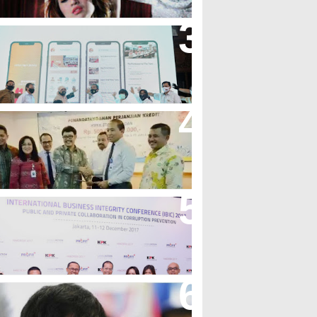
andung Great Sale 2020 Go
nline Resmi Dimulai
ank Bjb Fasilitasi Kredit Modal
erja Konstruksi PT Adhi Karya
eren, Bank BJB Kantongi
uluhan Penghargaan Sepanjang
017
icibir Di Medsos, Manny
acquiao Tegaskan Pendirian