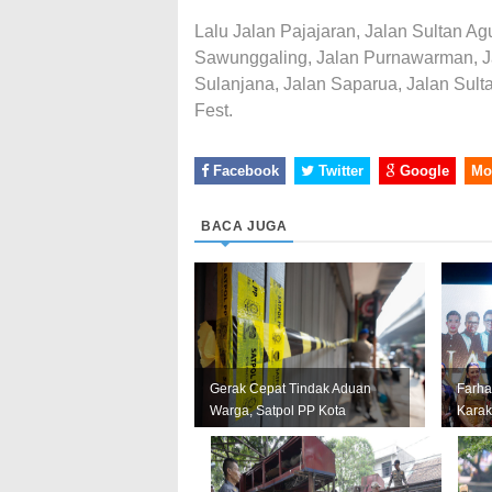
Lalu Jalan Pajajaran, Jalan Sultan A
Sawunggaling, Jalan Purnawarman, J
Sulanjana, Jalan Saparua, Jalan Sulta
Fest.
Facebook
Twitter
Google
Mo
BACA JUGA
Gerak Cepat Tindak Aduan
Farha
Warga, Satpol PP Kota
Karak
Bandung Segel Empat Kios
Janga
Miras Il...
Lain