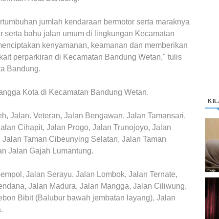
rtumbuhan jumlah kendaraan bermotor serta maraknya
oar serta bahu jalan umum di lingkungan Kecamatan
menciptakan kenyamanan, keamanan dan memberikan
terkait perparkiran di Kecamatan Bandung Wetan," tulis
ta Bandung.
yangga Kota di Kecamatan Bandung Wetan.
KI
eh, Jalan. Veteran, Jalan Bengawan, Jalan Tamansari,
alan Cihapit, Jalan Progo, Jalan Trunojoyo, Jalan
D
 Jalan Taman Cibeunying Selatan, Jalan Taman
K
M
an Jalan Gajah Lumantung.
empol, Jalan Serayu, Jalan Lombok, Jalan Ternate,
 Cendana, Jalan Madura, Jalan Mangga, Jalan Ciliwung,
C
bon Bibit (Balubur bawah jembatan layang), Jalan
“
.