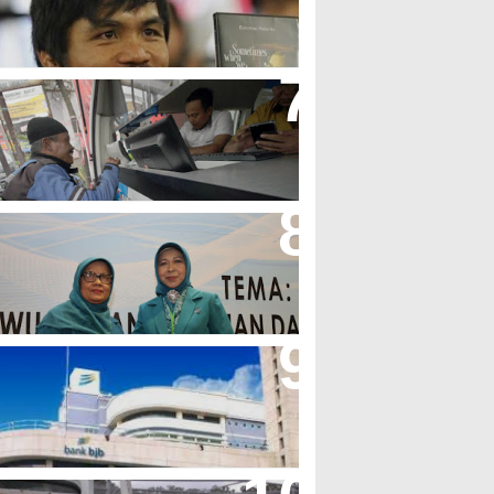
olak LGBT
jb T Samsat Manjakan Nasabah
alam Bayar Pajak Kendaraan
erpres No.99/2017 Bisa Jadi
cuan Semangat Pengabdian
KK
her Minta Pemerintah Pusat
asukan Kembali BJB Sebagai
enyalur KUR