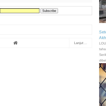
P
P
Set
Akh
Lanjut ...
LOUI
taha
Seri
dibe