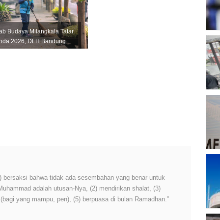
T
rab Budaya Milangkala Tatar
nda 2026, DLH Bandung
B
agakan 345 Petugas
D
er...
P
A
P
A
M
 (1) bersaksi bahwa tidak ada sesembahan yang benar untuk
P
 Muhammad adalah utusan-Nya, (2) mendirikan shalat, (3)
h (bagi yang mampu, pen), (5) berpuasa di bulan Ramadhan.”