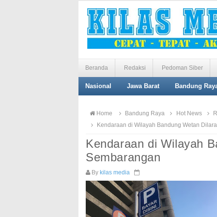
Beranda
Redaksi
Pedoman Siber
Nasional
Jawa Barat
Bandung Ray
Home
Bandung Raya
Hot News
R
Kendaraan di Wilayah Bandung Wetan Dilar
Kendaraan di Wilayah B
Sembarangan
By
kilas media