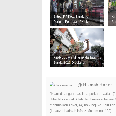
Satpol PP Kota Bandung
Ki
Perluas Penataan PKL ke
Su
Sejumlah Kawasan Strategis
Si
Keb
Kirab Budaya Milangkala Tatar
Sunda 2026 Digelar di
Bandung, Ini Jadwal dan
Rute...
@ Hikmah Harian
”Islam dibangun atas lima perkara, yaitu :
diibadahi kecuali Allah dan bersaksi bahwa
menunaikan zakat, (4) naik haji ke Baitulla
(Lafadz ini adalah lafadz Muslim no. 122)