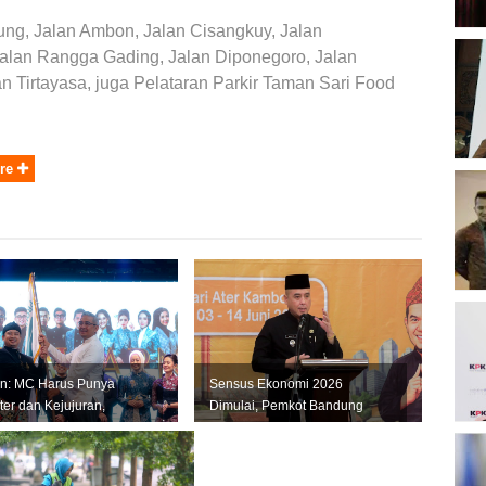
gung, Jalan Ambon, Jalan Cisangkuy, Jalan
alan Rangga Gading, Jalan Diponegoro, Jalan
B
n Tirtayasa, juga Pelataran Parkir Taman Sari Food
O
re
B
K
K
P
2
n: MC Harus Punya
Sensus Ekonomi 2026
ter dan Kejujuran,
Dimulai, Pemkot Bandung
n Jadi Tiruan Orang
Andalkan Data Akurat untuk
Perkuat U...
D
P