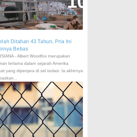
aparan Pestisida Sebabkan
arkinson Dan Kanker
elah Ditahan 43 Tahun, Pria Ini
irnya Bebas
SIANA - Albert Woodfox merupakan
nan terlama dalam sejarah Amerika
kat yang dipenjara di sel isolasi. Ia akhirnya
baskan...