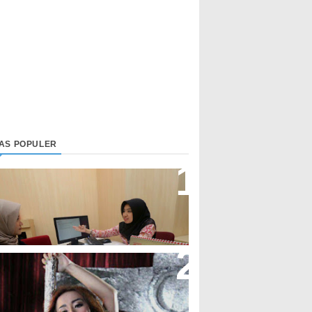
LAS POPULER
irektur Bjb Syariah: Industri
euangan Syariah Di Indonesia
eningkat
upi Cupita Luncurkan Single
Yo Uwis”