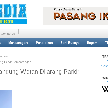
Contact us
a
Mancanegara
Pendidikan
Seni Budaya
Ragam
T
agam
TR
ang Parkir Sembarangan
Sel
andung Wetan Dilarang Parkir
WIK