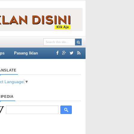
ips
Pasang Iklan
ANSLATE
ect Language
▼
IPEDIA