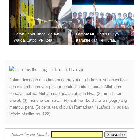
dan Transisi ...
Gerak Cepat Tindak Aduan
Farhan: MC Harus Punya
Warga, Satpol PP Kota
Karakter dan Kejujuran,
Bandung Segel Empat Kios
Jangan Jadi Tiruan Orang
Miras Il...
Lain
@ Hikmah Harian
”Islam dibangun atas lima perkara, yaitu : (1) bersaksi bahwa tidak
ada sesembahan yang benar untuk diibadahi kecuali Allah dan
bersaksi bahwa Muhammad adalah utusan-Nya, (2) mendirikan
shalat, (3) menunaikan zakat, (4) naik haji ke Baitullah (bagi yang
mampu, pen), (5) berpuasa di bulan Ramadhan.” (Lafadz ini adalah
lafadz Muslim no. 122)
Subscribe via Email :