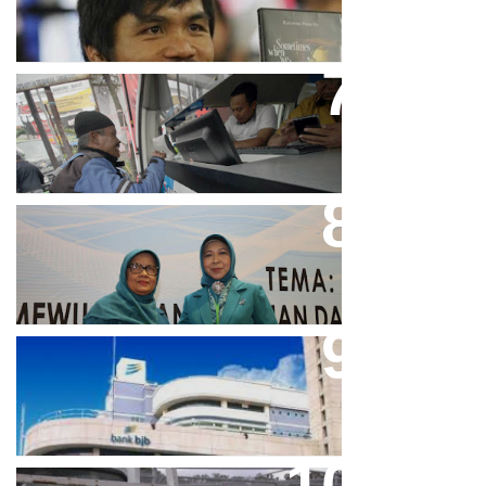
Tolak LGBT
Bjb T Samsat Manjakan Nasabah
Dalam Bayar Pajak Kendaraan
Perpres No.99/2017 Bisa Jadi
Acuan Semangat Pengabdian
PKK
Aher Minta Pemerintah Pusat
Masukan Kembali BJB Sebagai
Penyalur KUR