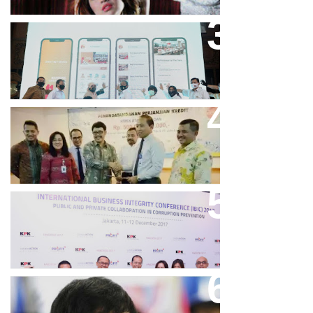
Bandung Great Sale 2020 Go
Online Resmi Dimulai
Bank Bjb Fasilitasi Kredit Modal
Kerja Konstruksi PT Adhi Karya
Keren, Bank BJB Kantongi
Puluhan Penghargaan Sepanjang
2017
Dicibir Di Medsos, Manny
Pacquiao Tegaskan Pendirian