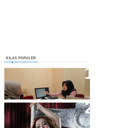
KILAS POPULER
Direktur Bjb Syariah: Industri
Keuangan Syariah Di Indonesia
Meningkat
Cupi Cupita Luncurkan Single
“Yo Uwis”