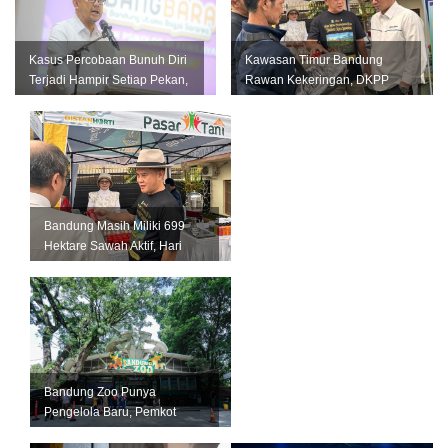
Kasus Percobaan Bunuh Diri
Kawasan Timur Bandung
Terjadi Hampir Setiap Pekan,
Rawan Kekeringan, DKPP
Pemkot Bandung Perkuat L...
Perkuat Mitigasi untuk
Lindungi Pro...
Bandung Masih Miliki 699
Hektare Sawah Aktif, Hari
Krida Pertanian Jadi
Momentum...
Bandung Zoo Punya
Pengelola Baru, Pemkot
Bandung Siapkan Perizinan