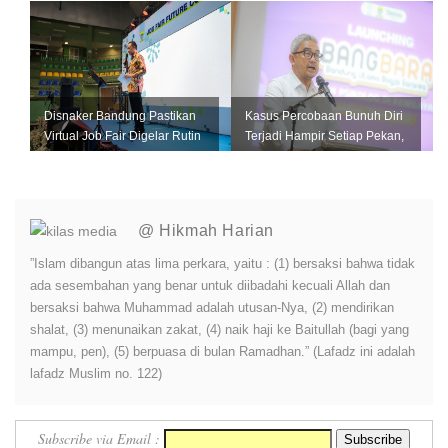
Bance...
Disnaker Bandung Pastikan
Kasus Percobaan Bunuh Diri
Virtual Job Fair Digelar Rutin
Terjadi Hampir Setiap Pekan,
Setiap Bulan
Pemkot Bandung Perkuat L...
@ Hikmah Harian
”Islam dibangun atas lima perkara, yaitu : (1) bersaksi bahwa tidak
ada sesembahan yang benar untuk diibadahi kecuali Allah dan
bersaksi bahwa Muhammad adalah utusan-Nya, (2) mendirikan
shalat, (3) menunaikan zakat, (4) naik haji ke Baitullah (bagi yang
mampu, pen), (5) berpuasa di bulan Ramadhan.” (Lafadz ini adalah
lafadz Muslim no. 122)
Subscribe via Email :