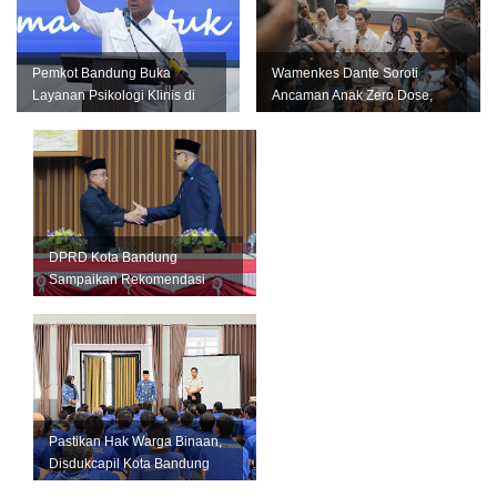
Pemkot Bandung Buka
Wamenkes Dante Soroti
Layanan Psikologi Klinis di
Ancaman Anak Zero Dose,
12 Puskesmas, Fokus
Bandung Didorong Jadi
Tangani Kese...
Contoh Nasio...
DPRD Kota Bandung
Sampaikan Rekomendasi
LKPJ 2025, Pemkot Fokus
Tingkatkan Pelay...
Pastikan Hak Warga Binaan,
Disdukcapil Kota Bandung
Gelar Layanan di Lapas