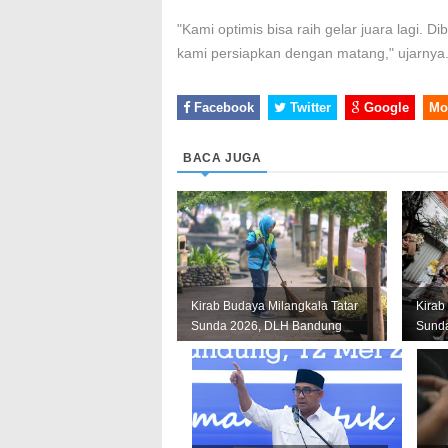
"Kami optimis bisa raih gelar juara lagi. D
kami persiapkan dengan matang," ujarnya
Facebook
Twitter
Google
Mo
BACA JUGA
Kirab Budaya Milangkala Tatar
Kirab
Sunda 2026, DLH Bandung
Sunda
Siagakan 345 Petugas
Bandu
Keber...
Rute..