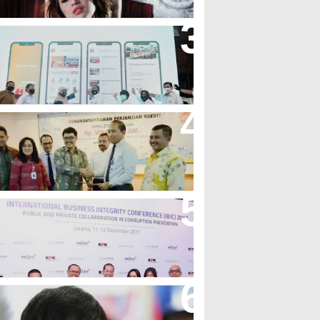
andung Great Sale 2020 Go
nline Resmi Dimulai
ank Bjb Fasilitasi Kredit Modal
erja Konstruksi PT Adhi Karya
eren, Bank BJB Kantongi
uluhan Penghargaan Sepanjang
017
icibir Di Medsos, Manny
acquiao Tegaskan Pendirian