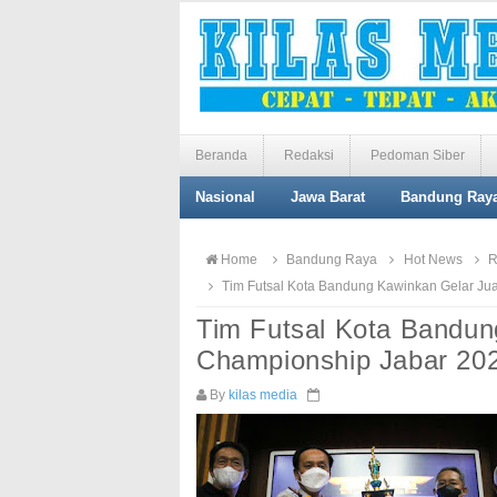
Beranda
Redaksi
Pedoman Siber
Nasional
Jawa Barat
Bandung Ray
Home
Bandung Raya
Hot News
R
Tim Futsal Kota Bandung Kawinkan Gelar Ju
Tim Futsal Kota Bandun
Championship Jabar 20
By
kilas media