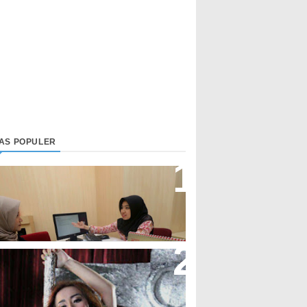
LAS POPULER
irektur Bjb Syariah: Industri
euangan Syariah Di Indonesia
eningkat
upi Cupita Luncurkan Single
Yo Uwis”