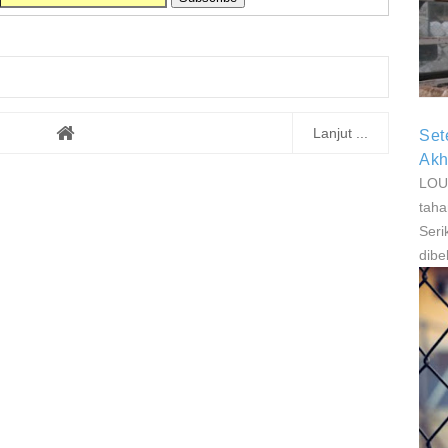
P
P
Lanjut ...
Set
Akh
LOUI
taha
Seri
dibe