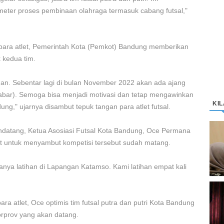
ter proses pembinaan olahraga termasuk cabang futsal,"
ara atlet, Pemerintah Kota (Pemkot) Bandung memberikan
 kedua tim.
teman. Sebentar lagi di bulan November 2022 akan ada ajang
Jabar). Semoga bisa menjadi motivasi dan tetap mengawinkan
KI
dung," ujarnya disambut tepuk tangan para atlet futsal.
ndatang, Ketua Asosiasi Futsal Kota Bandung, Oce Permana
D
K
let untuk menyambut kompetisi tersebut sudah matang.
M
nya latihan di Lapangan Katamso. Kami latihan empat kali
C
ara atlet, Oce optimis tim futsal putra dan putri Kota Bandung
“
rprov yang akan datang.