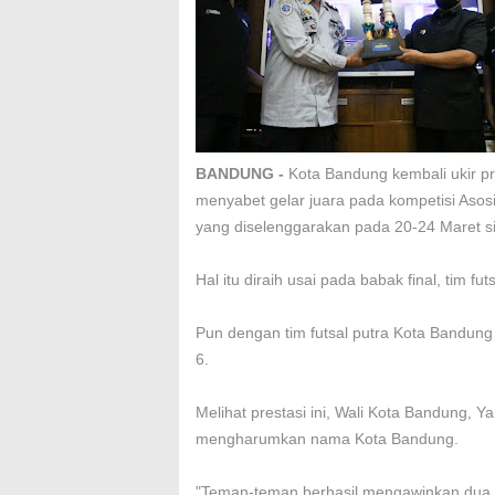
BANDUNG -
Kota Bandung kembali ukir pre
menyabet gelar juara pada kompetisi Asos
yang diselenggarakan pada 20-24 Maret s
Hal itu diraih usai pada babak final, tim fu
Pun dengan tim futsal putra Kota Bandung
6.
Melihat prestasi ini, Wali Kota Bandung, 
mengharumkan nama Kota Bandung.
"Teman-teman berhasil mengawinkan dua gela