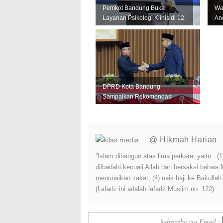
Pemkot Bandung Buka
Wa
Layanan Psikologi Klinis di 12
An
Puskesmas, Fokus Tangani
Ba
Kese...
Con
DPRD Kota Bandung
Sampaikan Rekomendasi
LKPJ 2025, Pemkot Fokus
Tingkatkan Pelay...
@ Hikmah Harian
”Islam dibangun atas lima perkara, yaitu :
diibadahi kecuali Allah dan bersaksi bahwa
menunaikan zakat, (4) naik haji ke Baitulla
(Lafadz ini adalah lafadz Muslim no. 122)
Subscribe via Email :