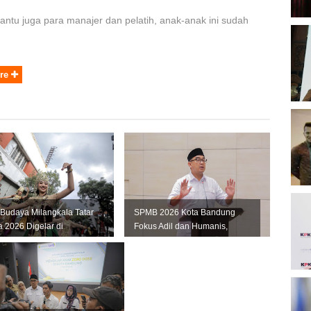
ibantu juga para manajer dan pelatih, anak-anak ini sudah
.
B
O
re
B
K
K
 Budaya Milangkala Tatar
SPMB 2026 Kota Bandung
P
 2026 Digelar di
Fokus Adil dan Humanis,
2
ng, Ini Jadwal dan
Farhan: Jangan Ada Anak
.
Kehilanga...
D
P