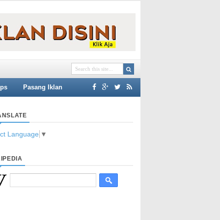
ips
Pasang Iklan
ANSLATE
ect Language
▼
IPEDIA