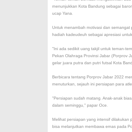
menunjukkan Kota Bandung sebagai barome
ucap Yana.
Untuk menambah motivasi dan semangat p
hadiah kadeudeuh sebagai apresiasi untuk
"Ini ada sedikit uang takjil untuk teman-
Pekan Olahraga Provinsi Jabar (Porprov 
gelar juara putra dan putri futsal Kota Ban
Berbicara tentang Porprov Jabar 2022 me
menuturkan, sejauh ini persiapan para at
"Persiapan sudah matang. Anak-anak biasa
dalam seminggu," papar Oce.
Melihat persiapan yang intensif dilakukan p
bisa melanjutkan membawa emas pada Po