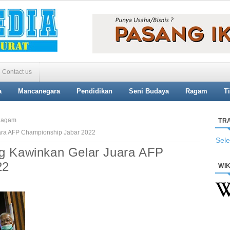
Contact us
a
Mancanegara
Pendidikan
Seni Budaya
Ragam
T
agam
TR
ara AFP Championship Jabar 2022
Sel
g Kawinkan Gelar Juara AFP
22
WIK