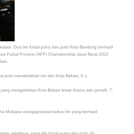
stasi. Dua tim futsal putra dan putri Kota Bandung berhasil
iasi Futsal Provinsi (AFP) Championship Jawa Barat 2022
ilam.
tsal putri menaklukkan tim dari Kota Bekasi, 5-1.
 yang mengalahkan Kota Bekasi lewat drama adu penalti, 7-
Yana Mulyana mengapresiasi kedua tim yang berhasil
r sekaligus, juara tim futsal putra dan putri. Ini