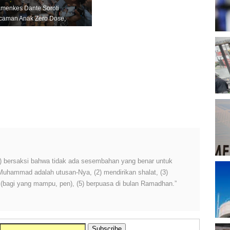
T
menkes Dante Soroti
caman Anak Zero Dose,
ndung Didorong Jadi
toh Nasio...
B
D
P
A
P
 (1) bersaksi bahwa tidak ada sesembahan yang benar untuk
 Muhammad adalah utusan-Nya, (2) mendirikan shalat, (3)
A
M
h (bagi yang mampu, pen), (5) berpuasa di bulan Ramadhan.”
P