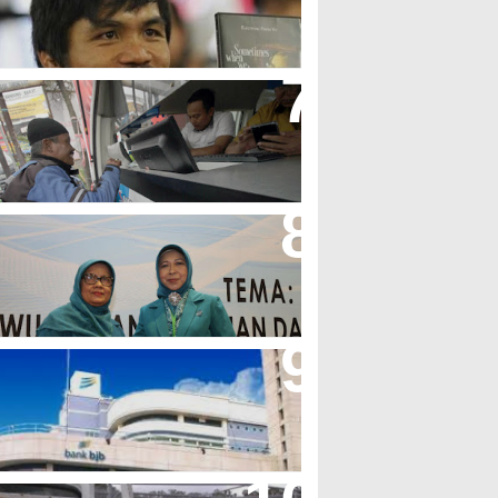
olak LGBT
jb T Samsat Manjakan Nasabah
alam Bayar Pajak Kendaraan
erpres No.99/2017 Bisa Jadi
cuan Semangat Pengabdian
KK
her Minta Pemerintah Pusat
asukan Kembali BJB Sebagai
enyalur KUR