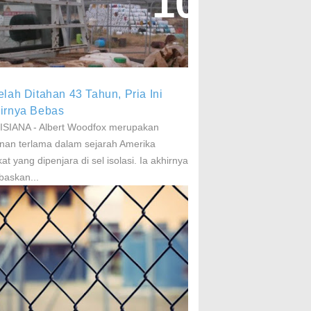
aparan Pestisida Sebabkan
arkinson Dan Kanker
elah Ditahan 43 Tahun, Pria Ini
irnya Bebas
SIANA - Albert Woodfox merupakan
nan terlama dalam sejarah Amerika
kat yang dipenjara di sel isolasi. Ia akhirnya
baskan...