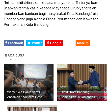
"Ini siap didistribusikan kepada masyarakat. Tentunya kami 
ucapkan terima kasih kepada Mayapada Grup yang telah 
memberikan bantuan bagi masyarakat Kota Bandung," ujar 
Dadang yang juga Kepala Dinas Perumahan dan Kawasan 
Permukiman Kota Bandung.
Facebook
Twitter
Google
More
BACA JUGA
Wamenkes Dante Soroti
DPRD Kota Bandung
Ancaman Anak Zero Dose,
Sampaikan Rekomendasi
Bandung Didorong Jadi
LKPJ 2025, Pemkot Fokus
Contoh Nasio...
Tingkatkan Pelay...