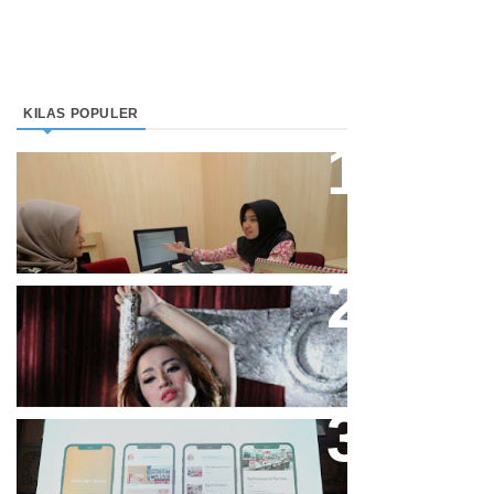
KILAS POPULER
Direktur Bjb Syariah: Industri
Keuangan Syariah Di Indonesia
Meningkat
Cupi Cupita Luncurkan Single
“Yo Uwis”
Bandung Great Sale 2020 Go
Online Resmi Dimulai