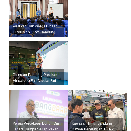
Pastikan Hak Warga Binaan,
Disdukcapil Kota Bandung
Gelar Layanan di Lapas
Bance...
Disnaker Bandung Pastikan
Virtual Job Fair Digelar Rutin
Setiap Bulan
Kasus Percobaan Bunuh Diri
Kawasan Timur Bandung
Terjadi Hampir Setiap Pekan,
Rawan Kekeringan, DKPP