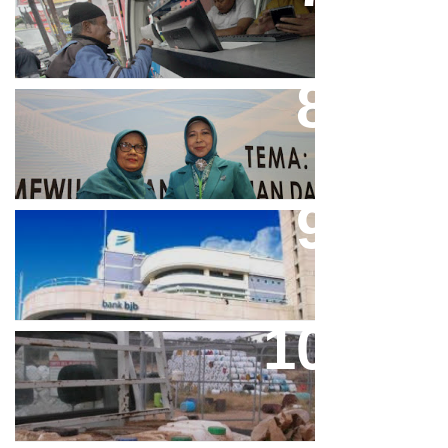
Dalam Bayar Pajak Kendaraan
Perpres No.99/2017 Bisa Jadi
Acuan Semangat Pengabdian
PKK
Aher Minta Pemerintah Pusat
Masukan Kembali BJB Sebagai
Penyalur KUR
Paparan Pestisida Sebabkan
Parkinson Dan Kanker