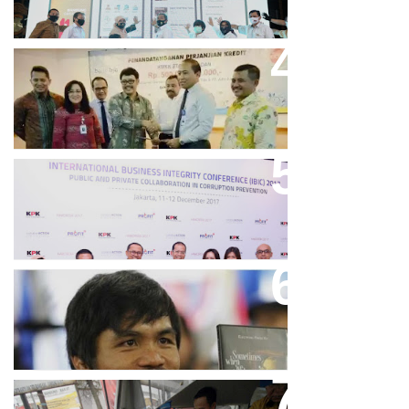
Bank Bjb Fasilitasi Kredit Modal
Kerja Konstruksi PT Adhi Karya
Keren, Bank BJB Kantongi
Puluhan Penghargaan Sepanjang
2017
Dicibir Di Medsos, Manny
Pacquiao Tegaskan Pendirian
Tolak LGBT
Bjb T Samsat Manjakan Nasabah