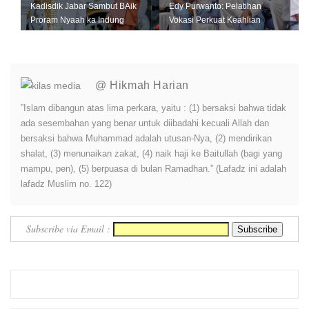
Kadisdik Jabar Sambut BAik
Edy Purwanto: Pelatihan
Proram Nyaah ka Indung
Vokasi Perkuat Keahlian
@ Hikmah Harian
”Islam dibangun atas lima perkara, yaitu : (1) bersaksi bahwa tidak
ada sesembahan yang benar untuk diibadahi kecuali Allah dan
bersaksi bahwa Muhammad adalah utusan-Nya, (2) mendirikan
shalat, (3) menunaikan zakat, (4) naik haji ke Baitullah (bagi yang
mampu, pen), (5) berpuasa di bulan Ramadhan.” (Lafadz ini adalah
lafadz Muslim no. 122)
Subscribe via Email :