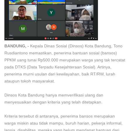
BANDUNG, -
Kepala Dinas Sosial (Dinsos) Kota Bandung, Tono
Rusdiantono memastikan, penerima bantuan sosial (bansos)
PPKM uang tunai Rp500.000 merupakan warga yang tak tercatat
pada DTKS (Data Terpadu Kesejahteraan Sosial). Artinya,
penerima murni usulan dari kewilayahan, baik RT/RW, lurah
ataupun tokoh masyarakat.
Dinsos Kota Bandung hanya memverifikasi ulang dan
menyesuaikan dengan kriteria yang telah ditetapkan.
Kriteria tersebut di antaranya, penerima bansos merupakan
warga miskin atau tidak mampu, buruh harian, pekerja informal,
lansia, disabilitas, mereka yang belum mendapat bantuan dari