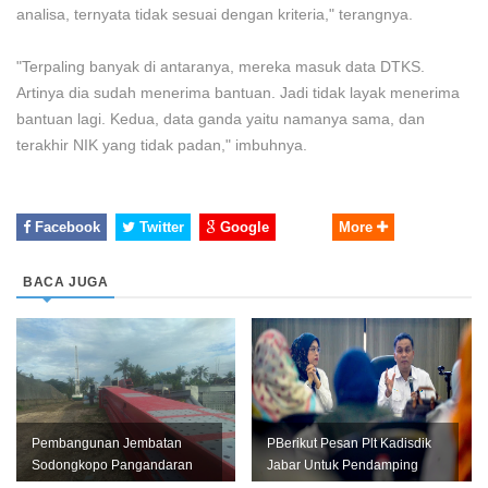
analisa, ternyata tidak sesuai dengan kriteria," terangnya.
"Terpaling banyak di antaranya, mereka masuk data DTKS.
Artinya dia sudah menerima bantuan. Jadi tidak layak menerima
bantuan lagi. Kedua, data ganda yaitu namanya sama, dan
terakhir NIK yang tidak padan," imbuhnya.
Facebook
Twitter
Google
More
BACA JUGA
Pembangunan Jembatan
PBerikut Pesan Plt Kadisdik
Sodongkopo Pangandaran
Jabar Untuk Pendamping
Diduga Sarat KKN
Satuan Pendidikan