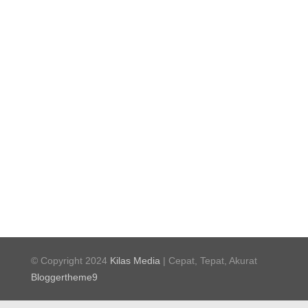
© Copyright 2024
Kilas Media
| Cepat, Tepat, Akurat
Bloggertheme9