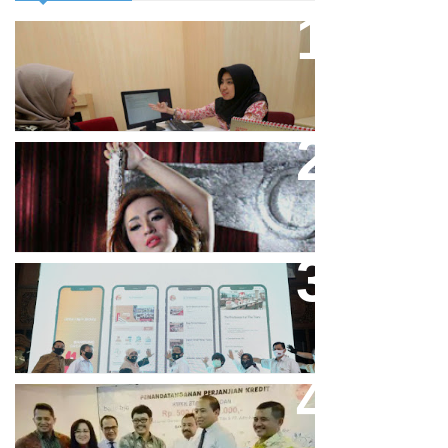
Direktur Bjb Syariah: Industri
Keuangan Syariah Di Indonesia
Meningkat
Cupi Cupita Luncurkan Single
“Yo Uwis”
Bandung Great Sale 2020 Go
Online Resmi Dimulai
Bank Bjb Fasilitasi Kredit Modal
Kerja Konstruksi PT Adhi Karya