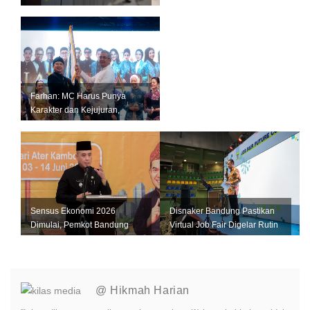
Bandung Segel Empat Kios
Miras Il...
Farhan: MC Harus Punya
Karakter dan Kejujuran,
Jangan Jadi Tiruan Orang
Lain
Sensus Ekonomi 2026
Disnaker Bandung Pastikan
Dimulai, Pemkot Bandung
Virtual Job Fair Digelar Rutin
Andalkan Data Akurat untuk
Setiap Bulan
Perkuat U...
@ Hikmah Harian