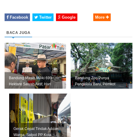
Facebook
Twitter
Google
More
BACA JUGA
Bandung Masih Miliki 699
Bandung Zoo Punya
Hektare Sawah Aktif, Hari
Pengelola Baru, Pemkot
Krida Pertanian Jadi
Bandung Siapkan Perizinan
Momentum...
dan Transisi ...
Gerak Cepat Tindak Aduan
Warga, Satpol PP Kota