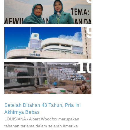
Acuan Semangat Pengabdian
PKK
Aher Minta Pemerintah Pusat
Masukan Kembali BJB Sebagai
Penyalur KUR
Paparan Pestisida Sebabkan
Parkinson Dan Kanker
Setelah Ditahan 43 Tahun, Pria Ini
Akhirnya Bebas
LOUISIANA - Albert Woodfox merupakan
tahanan terlama dalam sejarah Amerika