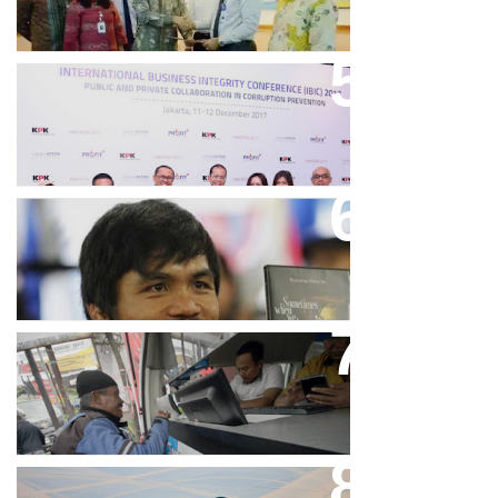
Keren, Bank BJB Kantongi
Puluhan Penghargaan Sepanjang
2017
Dicibir Di Medsos, Manny
Pacquiao Tegaskan Pendirian
Tolak LGBT
Bjb T Samsat Manjakan Nasabah
Dalam Bayar Pajak Kendaraan
Perpres No.99/2017 Bisa Jadi