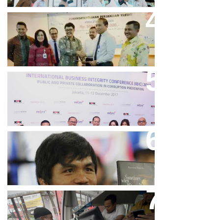
Bank Bjb Fasilitasi Kredit Modal
Kerja Konstruksi PT Adhi Karya
Keren, Bank BJB Kantongi
Puluhan Penghargaan Sepanjang
2017
Dicibir Di Medsos, Manny
Pacquiao Tegaskan Pendirian
Tolak LGBT
Bjb T Samsat Manjakan Nasabah
Dalam Bayar Pajak Kendaraan