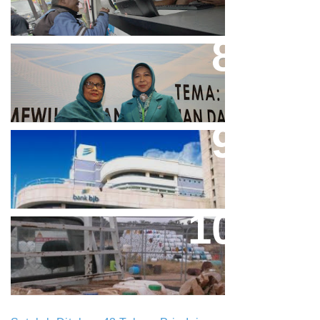
Perpres No.99/2017 Bisa Jadi
Acuan Semangat Pengabdian
PKK
Aher Minta Pemerintah Pusat
Masukan Kembali BJB Sebagai
Penyalur KUR
Paparan Pestisida Sebabkan
Parkinson Dan Kanker