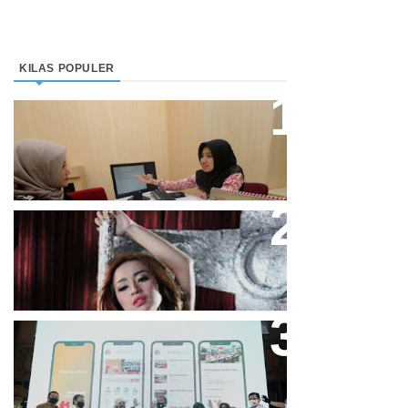
KILAS POPULER
Direktur Bjb Syariah: Industri
Keuangan Syariah Di Indonesia
Meningkat
Cupi Cupita Luncurkan Single
“Yo Uwis”
Bandung Great Sale 2020 Go
Online Resmi Dimulai