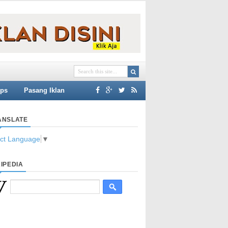
ips
Pasang Iklan
ANSLATE
ect Language
▼
IPEDIA