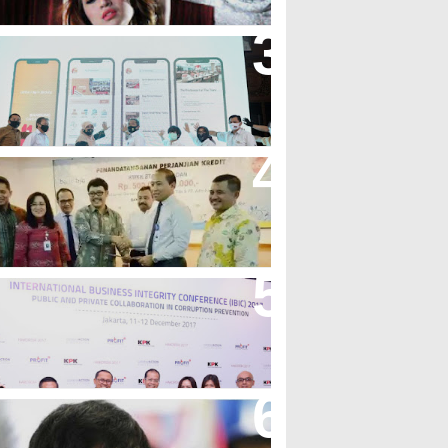
andung Great Sale 2020 Go
nline Resmi Dimulai
ank Bjb Fasilitasi Kredit Modal
erja Konstruksi PT Adhi Karya
eren, Bank BJB Kantongi
uluhan Penghargaan Sepanjang
017
icibir Di Medsos, Manny
acquiao Tegaskan Pendirian