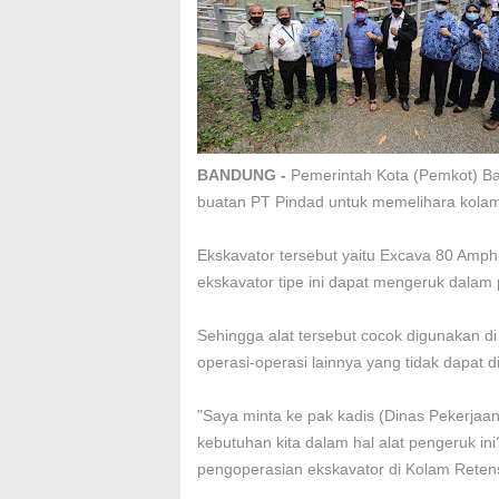
BANDUNG -
Pemerintah Kota (Pemkot) 
buatan PT Pindad untuk memelihara kolam
Ekskavator tersebut yaitu Excava 80 Amphi
ekskavator tipe ini dapat mengeruk dalam p
Sehingga alat tersebut cocok digunakan di
operasi-operasi lainnya yang tidak dapat d
"Saya minta ke pak kadis (Dinas Pekerjaa
kebutuhan kita dalam hal alat pengeruk in
pengoperasian ekskavator di Kolam Reten