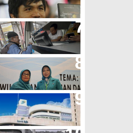
olak LGBT
jb T Samsat Manjakan Nasabah
alam Bayar Pajak Kendaraan
erpres No.99/2017 Bisa Jadi
cuan Semangat Pengabdian
KK
her Minta Pemerintah Pusat
asukan Kembali BJB Sebagai
enyalur KUR