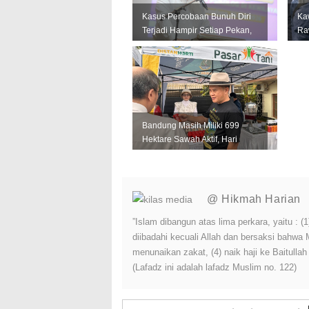
Kasus Percobaan Bunuh Diri
Ka
Terjadi Hampir Setiap Pekan,
Ra
Pemkot Bandung Perkuat L...
Per
Lin
Bandung Masih Miliki 699
Hektare Sawah Aktif, Hari
Krida Pertanian Jadi
Momentum...
@ Hikmah Harian
”Islam dibangun atas lima perkara, yaitu :
diibadahi kecuali Allah dan bersaksi bahwa
menunaikan zakat, (4) naik haji ke Baitulla
(Lafadz ini adalah lafadz Muslim no. 122)