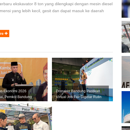
rbaru ekskavator 8 ton yang dilengkapi dengan mesin diesel
T
dimensi yang lebih kecil, gesit dan dapat masuk ke daerah
B
D
re
P
A
P
us Ekonomi 2026
Disnaker Bandung Pastikan
ai, Pemkot Bandung
Virtual Job Fair Digelar Rutin
A
kan Data Akurat untuk
Setiap Bulan
M
t U...
P