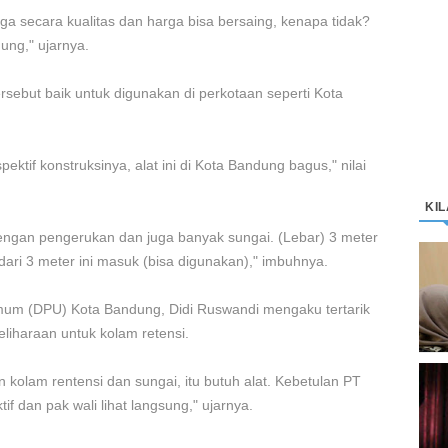
ga secara kualitas dan harga bisa bersaing, kenapa tidak?
ung," ujarnya.
ersebut baik untuk digunakan di perkotaan seperti Kota
pektif konstruksinya, alat ini di Kota Bandung bagus," nilai
KI
dengan pengerukan dan juga banyak sungai. (Lebar) 3 meter
 dari 3 meter ini masuk (bisa digunakan)," imbuhnya.
D
K
M
mum (DPU) Kota Bandung, Didi Ruswandi mengaku tertarik
liharaan untuk kolam retensi.
an kolam rentensi dan sungai, itu butuh alat. Kebetulan PT
C
if dan pak wali lihat langsung," ujarnya.
“