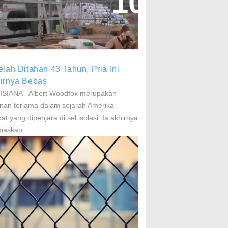
aparan Pestisida Sebabkan
arkinson Dan Kanker
elah Ditahan 43 Tahun, Pria Ini
irnya Bebas
SIANA - Albert Woodfox merupakan
nan terlama dalam sejarah Amerika
kat yang dipenjara di sel isolasi. Ia akhirnya
baskan...