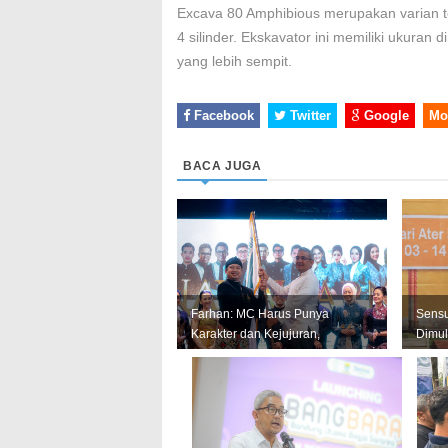
Excava 80 Amphibious merupakan varian te
4 silinder. Ekskavator ini memiliki ukuran 
yang lebih sempit.
Facebook
Twitter
Google
Mo
BACA JUGA
Farhan: MC Harus Punya
Sens
Karakter dan Kejujuran,
Dimul
Jangan Jadi Tiruan Orang
Andal
Lain
Perkua