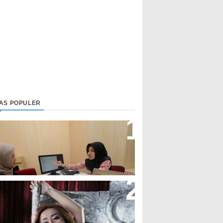
LAS POPULER
irektur Bjb Syariah: Industri
euangan Syariah Di Indonesia
eningkat
upi Cupita Luncurkan Single
Yo Uwis”