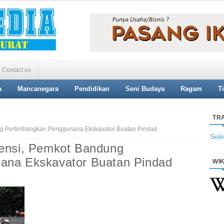
Contact us
a
Mancanegara
Pendidikan
Seni Budaya
Ragam
T
TR
ng Pertimbangkan Penggunana Ekskavator Buatan Pindad
Sel
tensi, Pemkot Bandung
ana Ekskavator Buatan Pindad
WIK