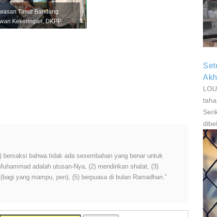
P
wasan Timur Bandung
P
wan Kekeringan, DKPP
kuat Mitigasi untuk
dungi Pro...
Set
Akh
LOUI
taha
Seri
dibe
 (1) bersaksi bahwa tidak ada sesembahan yang benar untuk
 Muhammad adalah utusan-Nya, (2) mendirikan shalat, (3)
h (bagi yang mampu, pen), (5) berpuasa di bulan Ramadhan.”