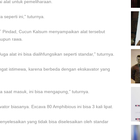
ai alat untuk pemeliharaan.
 seperti ini," tuturnya.
B
O
T Pindad, Cucun Kalsum menyampaikan alat tersebut
aupun rawa.
uga alat ini bisa dialihfungsikan seperti standar," tuturnya.
B
K
ngat istimewa, karena berbeda dengan ekskavator yang
 saat masuk, ini bisa mengapung," tuturnya.
K
P
2
ator biasanya. Excava 80 Amphibious ini bisa 3 kali lipat.
enyelesaikan yang tidak bisa diselesaikan oleh standar
D
P