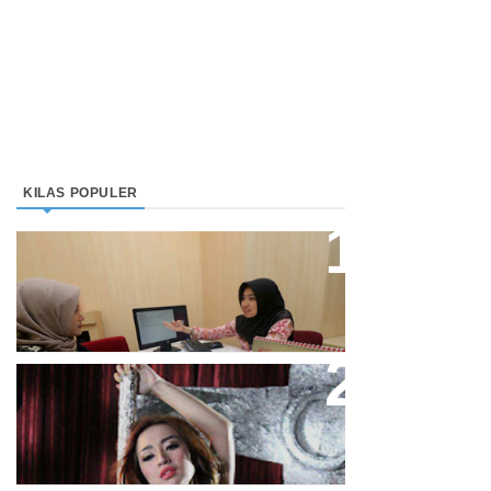
KILAS POPULER
Direktur Bjb Syariah: Industri
Keuangan Syariah Di Indonesia
Meningkat
Cupi Cupita Luncurkan Single
“Yo Uwis”