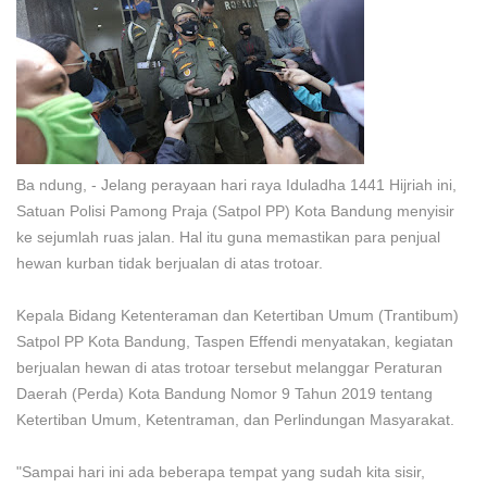
Ba ndung, - Jelang perayaan hari raya Iduladha 1441 Hijriah ini,
Satuan Polisi Pamong Praja (Satpol PP) Kota Bandung menyisir
ke sejumlah ruas jalan. Hal itu guna memastikan para penjual
hewan kurban tidak berjualan di atas trotoar.
Kepala Bidang Ketenteraman dan Ketertiban Umum (Trantibum)
Satpol PP Kota Bandung, Taspen Effendi menyatakan, kegiatan
berjualan hewan di atas trotoar tersebut melanggar Peraturan
Daerah (Perda) Kota Bandung Nomor 9 Tahun 2019 tentang
Ketertiban Umum, Ketentraman, dan Perlindungan Masyarakat.
"Sampai hari ini ada beberapa tempat yang sudah kita sisir,