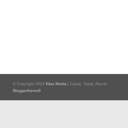
© Copyright 2024
Kilas Media
| Cepat, Tepat, Akurat
Bloggertheme9