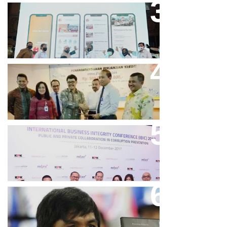
Bandung Great Sale 2020 Go
Online Resmi Dimulai
Bank Bjb Fasilitasi Kredit Modal
Kerja Konstruksi PT Adhi Karya
Keren, Bank BJB Kantongi
Puluhan Penghargaan Sepanjang
2017
Dicibir Di Medsos, Manny
Pacquiao Tegaskan Pendirian
Tolak LGBT