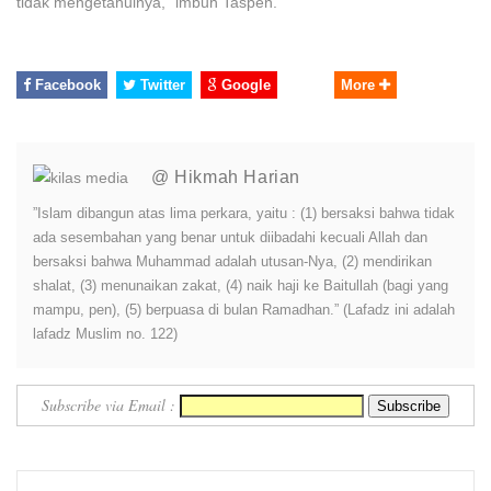
tidak mengetahuinya," imbuh Taspen.
Facebook
Twitter
Google
More
@ Hikmah Harian
”Islam dibangun atas lima perkara, yaitu : (1) bersaksi bahwa tidak
ada sesembahan yang benar untuk diibadahi kecuali Allah dan
bersaksi bahwa Muhammad adalah utusan-Nya, (2) mendirikan
shalat, (3) menunaikan zakat, (4) naik haji ke Baitullah (bagi yang
mampu, pen), (5) berpuasa di bulan Ramadhan.” (Lafadz ini adalah
lafadz Muslim no. 122)
Subscribe via Email :