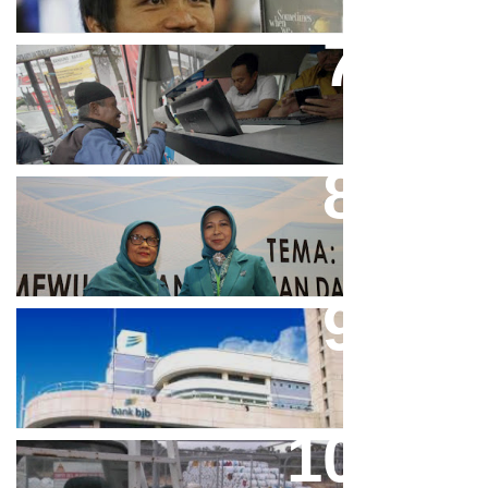
Bjb T Samsat Manjakan Nasabah
Dalam Bayar Pajak Kendaraan
Perpres No.99/2017 Bisa Jadi
Acuan Semangat Pengabdian
PKK
Aher Minta Pemerintah Pusat
Masukan Kembali BJB Sebagai
Penyalur KUR
Paparan Pestisida Sebabkan