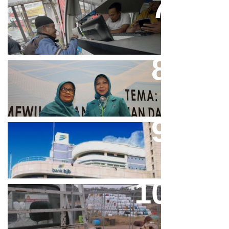
Bjb T Samsat Manjakan Nasabah
Dalam Bayar Pajak Kendaraan
Perpres No.99/2017 Bisa Jadi
Acuan Semangat Pengabdian
PKK
Aher Minta Pemerintah Pusat
Masukan Kembali BJB Sebagai
Penyalur KUR
Paparan Pestisida Sebabkan
Parkinson Dan Kanker