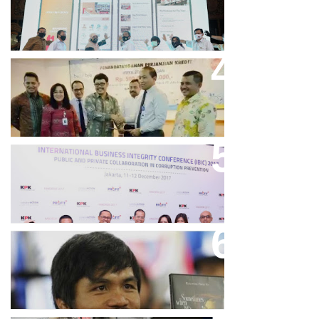
Online Resmi Dimulai
Bank Bjb Fasilitasi Kredit Modal
Kerja Konstruksi PT Adhi Karya
Keren, Bank BJB Kantongi
Puluhan Penghargaan Sepanjang
2017
Dicibir Di Medsos, Manny
Pacquiao Tegaskan Pendirian
Tolak LGBT