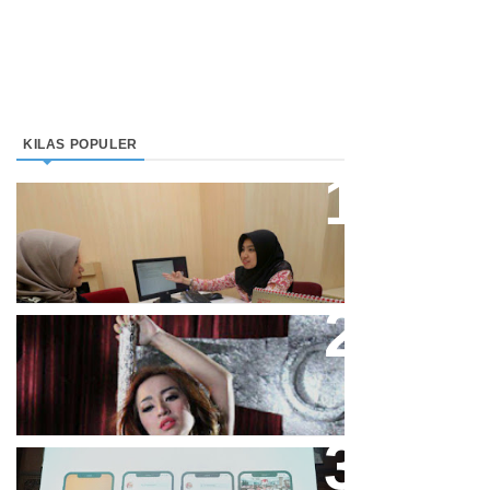
KILAS POPULER
Direktur Bjb Syariah: Industri
Keuangan Syariah Di Indonesia
Meningkat
Cupi Cupita Luncurkan Single
“Yo Uwis”
Bandung Great Sale 2020 Go