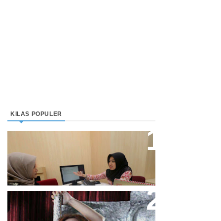
KILAS POPULER
Direktur Bjb Syariah: Industri
Keuangan Syariah Di Indonesia
Meningkat
Cupi Cupita Luncurkan Single
“Yo Uwis”