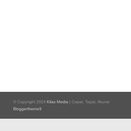
© Copyright 2024
Kilas Media
| Cepat, Tepat, Akurat
Bloggertheme9