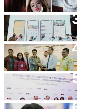
Bandung Great Sale 2020 Go
Online Resmi Dimulai
Bank Bjb Fasilitasi Kredit Modal
Kerja Konstruksi PT Adhi Karya
Keren, Bank BJB Kantongi
Puluhan Penghargaan Sepanjang
2017
Dicibir Di Medsos, Manny