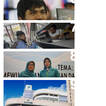
Pacquiao Tegaskan Pendirian
Tolak LGBT
Bjb T Samsat Manjakan Nasabah
Dalam Bayar Pajak Kendaraan
Perpres No.99/2017 Bisa Jadi
Acuan Semangat Pengabdian
PKK
Aher Minta Pemerintah Pusat
Masukan Kembali BJB Sebagai
Penyalur KUR