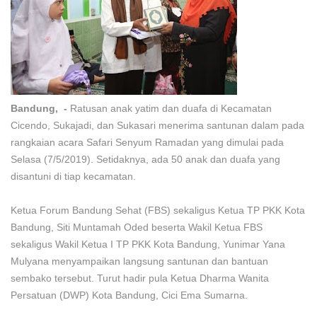
Bandung, -
Ratusan anak yatim dan duafa di Kecamatan
Cicendo, Sukajadi, dan Sukasari menerima santunan dalam pada
rangkaian acara Safari Senyum Ramadan yang dimulai pada
Selasa (7/5/2019). Setidaknya, ada 50 anak dan duafa yang
disantuni di tiap kecamatan.
Ketua Forum Bandung Sehat (FBS) sekaligus Ketua TP PKK Kota
Bandung, Siti Muntamah Oded beserta Wakil Ketua FBS
sekaligus Wakil Ketua I TP PKK Kota Bandung, Yunimar Yana
Mulyana menyampaikan langsung santunan dan bantuan
sembako tersebut. Turut hadir pula Ketua Dharma Wanita
Persatuan (DWP) Kota Bandung, Cici Ema Sumarna.