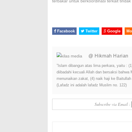
terbakar untuk berkoordinasi terkait tindak
Facebook
Twitter
Google
Mo
@ Hikmah Harian
”Islam dibangun atas lima perkara, yaitu :
diibadahi kecuali Allah dan bersaksi bahwa
menunaikan zakat, (4) naik haji ke Baitulla
(Lafadz ini adalah lafadz Muslim no. 122)
Subscribe via Email :