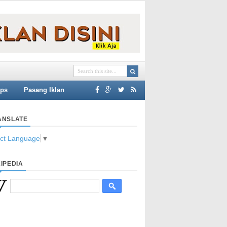
ips
Pasang Iklan
ANSLATE
ect Language
▼
IPEDIA