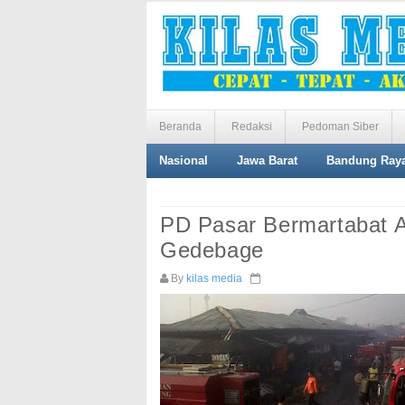
Beranda
Redaksi
Pedoman Siber
Nasional
Jawa Barat
Bandung Ray
PD Pasar Bermartabat 
Gedebage
By
kilas media