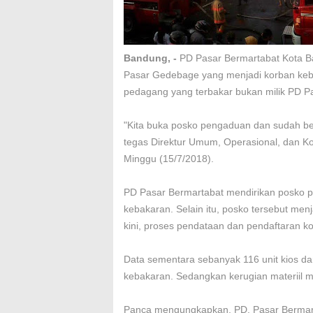
Bandung, -
PD Pasar Bermartabat Kota 
Pasar Gedebage yang menjadi korban keba
pedagang yang terbakar bukan milik PD P
"Kita buka posko pengaduan dan sudah ber
tegas Direktur Umum, Operasional, dan K
Minggu (15/7/2018).
PD Pasar Bermartabat mendirikan posko p
kebakaran. Selain itu, posko tersebut menj
kini, proses pendataan dan pendaftaran k
Data sementara sebanyak 116 unit kios da
kebakaran. Sedangkan kerugian materiil mu
Panca mengungkapkan, PD. Pasar Bermart