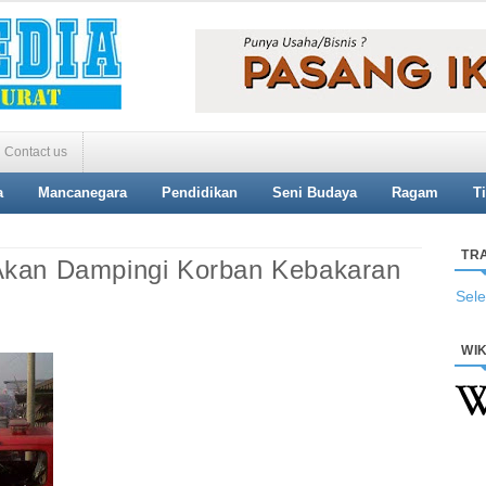
Contact us
a
Mancanegara
Pendidikan
Seni Budaya
Ragam
T
TR
Akan Dampingi Korban Kebakaran
Sel
WIK