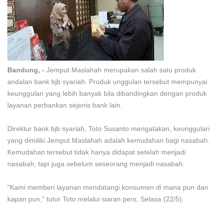
Bandung, -
Jemput Maslahah merupakan salah satu produk
andalan bank bjb syariah. Produk unggulan tersebut mempunyai
keunggulan yang lebih banyak bila dibandingkan dengan produk
layanan perbankan sejenis bank lain.
Direktur bank bjb syariah, Toto Susanto mengatakan, keunggulan
yang dimiliki Jemput Maslahah adalah kemudahan bagi nasabah.
Kemudahan tersebut tidak hanya didapat setelah menjadi
nasabah, tapi juga sebelum seseorang menjadi nasabah.
"Kami memberi layanan mendatangi konsumen di mana pun dan
kapan pun," tutur Toto melalui siaran pers, Selasa (22/5).