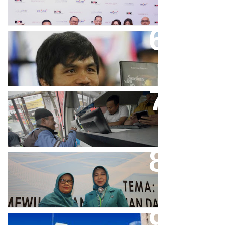
2017
Dicibir Di Medsos, Manny
Pacquiao Tegaskan Pendirian
Tolak LGBT
Bjb T Samsat Manjakan Nasabah
Dalam Bayar Pajak Kendaraan
Perpres No.99/2017 Bisa Jadi
Acuan Semangat Pengabdian
PKK