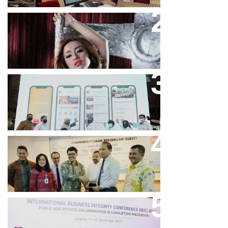
Cupi Cupita Luncurkan Single
“Yo Uwis”
Bandung Great Sale 2020 Go
Online Resmi Dimulai
Bank Bjb Fasilitasi Kredit Modal
Kerja Konstruksi PT Adhi Karya
Keren, Bank BJB Kantongi
Puluhan Penghargaan Sepanjang