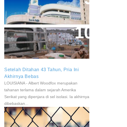
Aher Minta Pemerintah Pusat
Masukan Kembali BJB Sebagai
Penyalur KUR
Paparan Pestisida Sebabkan
Parkinson Dan Kanker
Setelah Ditahan 43 Tahun, Pria Ini
Akhirnya Bebas
LOUISIANA - Albert Woodfox merupakan
tahanan terlama dalam sejarah Amerika
Serikat yang dipenjara di sel isolasi. Ia akhirnya
dibebaskan...