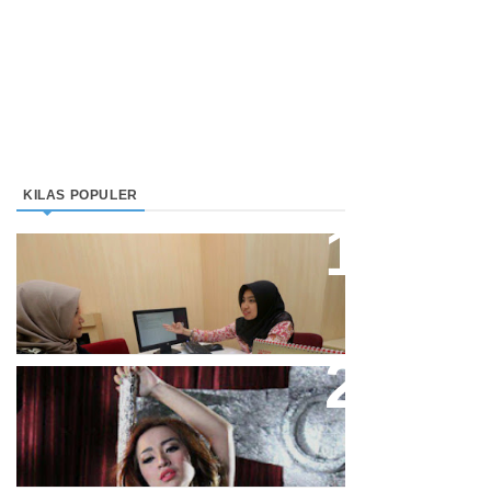
KILAS POPULER
Direktur Bjb Syariah: Industri
Keuangan Syariah Di Indonesia
Meningkat
Cupi Cupita Luncurkan Single
“Yo Uwis”