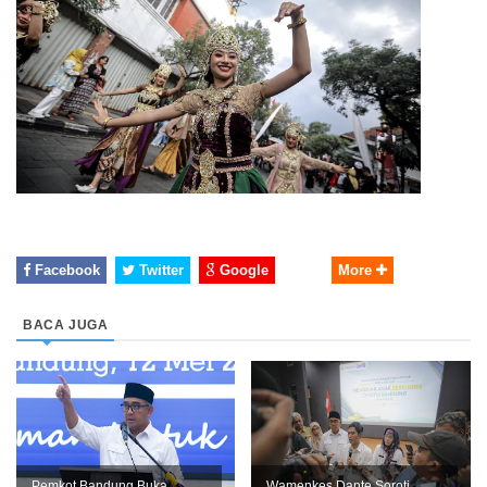
Facebook
Twitter
Google
More
BACA JUGA
Pemkot Bandung Buka
Wamenkes Dante Soroti