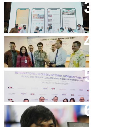
Bandung Great Sale 2020 Go
Online Resmi Dimulai
Bank Bjb Fasilitasi Kredit Modal
Kerja Konstruksi PT Adhi Karya
Keren, Bank BJB Kantongi
Puluhan Penghargaan Sepanjang
2017
Dicibir Di Medsos, Manny
Pacquiao Tegaskan Pendirian
Tolak LGBT