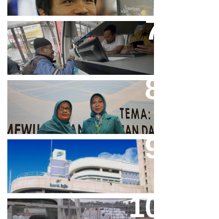
Bjb T Samsat Manjakan Nasabah
Dalam Bayar Pajak Kendaraan
Perpres No.99/2017 Bisa Jadi
Acuan Semangat Pengabdian
PKK
Aher Minta Pemerintah Pusat
Masukan Kembali BJB Sebagai
Penyalur KUR
Paparan Pestisida Sebabkan