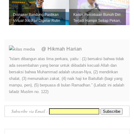
Disnaker Bandung Pastikan
Kasus Percobaan Bunuh Diri
Virtual Job Fair Digelar Rutin
Terjadi Hampir Setiap Pekan,
Setiap Bulan
Pemkot Bandung Perkuat L...
@ Hikmah Harian
”Islam dibangun atas lima perkara, yaitu : (1) bersaksi bahwa tidak
ada sesembahan yang benar untuk diibadahi kecuali Allah dan
bersaksi bahwa Muhammad adalah utusan-Nya, (2) mendirikan
shalat, (3) menunaikan zakat, (4) naik haji ke Baitullah (bagi yang
mampu, pen), (5) berpuasa di bulan Ramadhan.” (Lafadz ini adalah
lafadz Muslim no. 122)
Subscribe via Email :