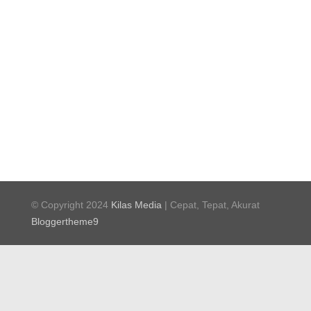
© Copyright 2024
Kilas Media
| Cepat, Tepat, Akurat
Bloggertheme9