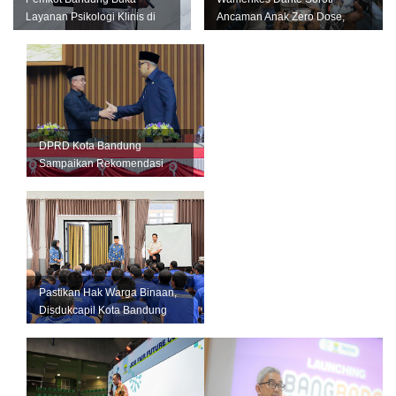
Layanan Psikologi Klinis di
Ancaman Anak Zero Dose,
12 Puskesmas, Fokus
Bandung Didorong Jadi
Tangani Kese...
Contoh Nasio...
DPRD Kota Bandung
Sampaikan Rekomendasi
LKPJ 2025, Pemkot Fokus
Tingkatkan Pelay...
Pastikan Hak Warga Binaan,
Disdukcapil Kota Bandung
Gelar Layanan di Lapas
Bance...