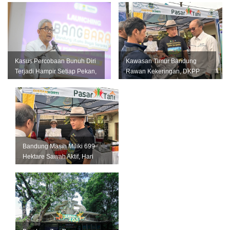
Kasus Percobaan Bunuh Diri
Kawasan Timur Bandung
Terjadi Hampir Setiap Pekan,
Rawan Kekeringan, DKPP
Pemkot Bandung Perkuat L...
Perkuat Mitigasi untuk
Lindungi Pro...
Bandung Masih Miliki 699
Hektare Sawah Aktif, Hari
Krida Pertanian Jadi
Momentum...