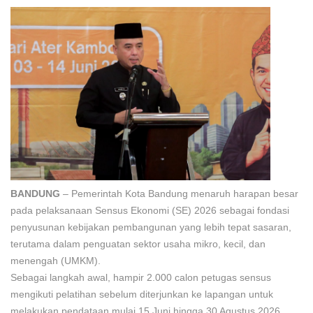
BANDUNG
– Pemerintah Kota Bandung menaruh harapan besar
pada pelaksanaan Sensus Ekonomi (SE) 2026 sebagai fondasi
penyusunan kebijakan pembangunan yang lebih tepat sasaran,
terutama dalam penguatan sektor usaha mikro, kecil, dan
menengah (UMKM).
Sebagai langkah awal, hampir 2.000 calon petugas sensus
mengikuti pelatihan sebelum diterjunkan ke lapangan untuk
melakukan pendataan mulai 15 Juni hingga 30 Agustus 2026.