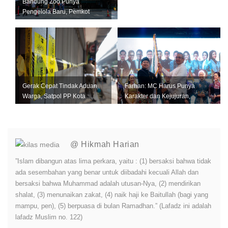
Bandung Zoo Punya
Pengelola Baru, Pemkot
Bandung Siapkan Perizinan
dan Transisi ...
Gerak Cepat Tindak Aduan
Farhan: MC Harus Punya
Warga, Satpol PP Kota
Karakter dan Kejujuran,
Bandung Segel Empat Kios
Jangan Jadi Tiruan Orang
Miras Il...
Lain
@ Hikmah Harian
”Islam dibangun atas lima perkara, yaitu : (1) bersaksi bahwa tidak
ada sesembahan yang benar untuk diibadahi kecuali Allah dan
bersaksi bahwa Muhammad adalah utusan-Nya, (2) mendirikan
shalat, (3) menunaikan zakat, (4) naik haji ke Baitullah (bagi yang
mampu, pen), (5) berpuasa di bulan Ramadhan.” (Lafadz ini adalah
lafadz Muslim no. 122)