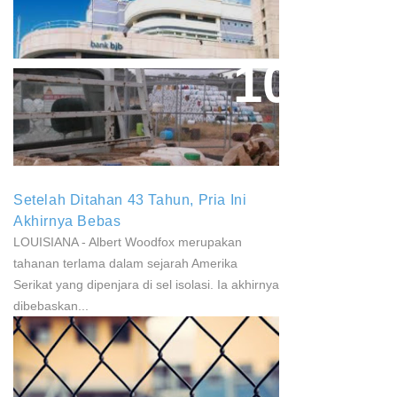
Masukan Kembali BJB Sebagai
Penyalur KUR
Paparan Pestisida Sebabkan
Parkinson Dan Kanker
Setelah Ditahan 43 Tahun, Pria Ini
Akhirnya Bebas
LOUISIANA - Albert Woodfox merupakan
tahanan terlama dalam sejarah Amerika
Serikat yang dipenjara di sel isolasi. Ia akhirnya
dibebaskan...