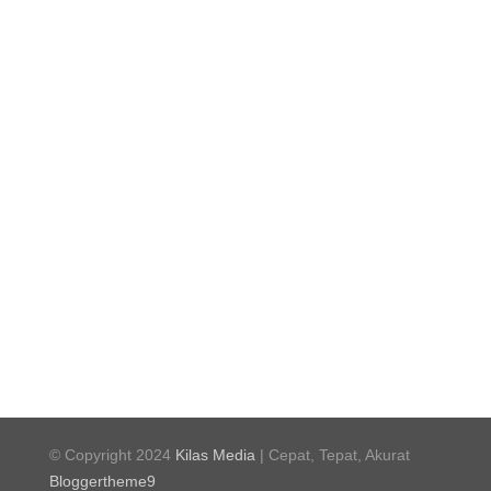
© Copyright 2024
Kilas Media
| Cepat, Tepat, Akurat
Bloggertheme9