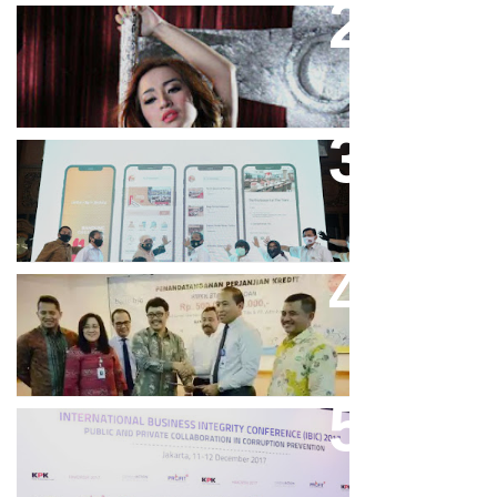
Cupi Cupita Luncurkan Single
“Yo Uwis”
Bandung Great Sale 2020 Go
Online Resmi Dimulai
Bank Bjb Fasilitasi Kredit Modal
Kerja Konstruksi PT Adhi Karya
Keren, Bank BJB Kantongi
Puluhan Penghargaan Sepanjang
2017