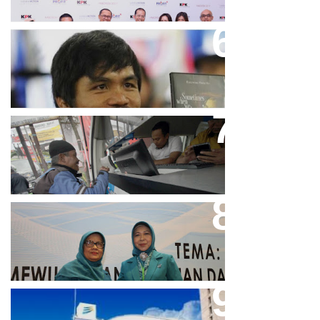
Dicibir Di Medsos, Manny
Pacquiao Tegaskan Pendirian
Tolak LGBT
Bjb T Samsat Manjakan Nasabah
Dalam Bayar Pajak Kendaraan
Perpres No.99/2017 Bisa Jadi
Acuan Semangat Pengabdian
PKK
Aher Minta Pemerintah Pusat