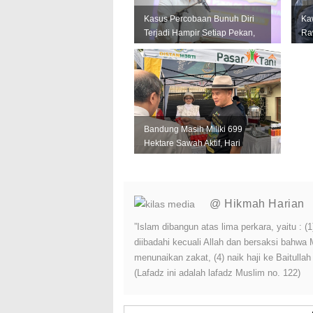
Kasus Percobaan Bunuh Diri
Ka
Terjadi Hampir Setiap Pekan,
Ra
Pemkot Bandung Perkuat L...
Per
Lin
Bandung Masih Miliki 699
Hektare Sawah Aktif, Hari
Krida Pertanian Jadi
Momentum...
@ Hikmah Harian
”Islam dibangun atas lima perkara, yaitu :
diibadahi kecuali Allah dan bersaksi bahwa
menunaikan zakat, (4) naik haji ke Baitulla
(Lafadz ini adalah lafadz Muslim no. 122)