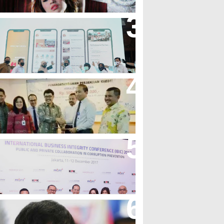
andung Great Sale 2020 Go
nline Resmi Dimulai
ank Bjb Fasilitasi Kredit Modal
erja Konstruksi PT Adhi Karya
eren, Bank BJB Kantongi
uluhan Penghargaan Sepanjang
017
icibir Di Medsos, Manny
acquiao Tegaskan Pendirian