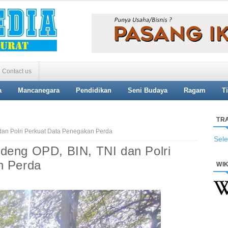
Contact us
a
Mancanegara
Pendidikan
Seni Budaya
Ragam
T
TR
an Polri Perkuat Data Penegakan Perda
Sel
deng OPD, BIN, TNI dan Polri
n Perda
WIK