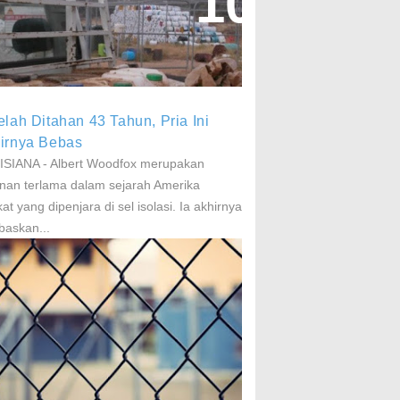
aparan Pestisida Sebabkan
arkinson Dan Kanker
elah Ditahan 43 Tahun, Pria Ini
irnya Bebas
SIANA - Albert Woodfox merupakan
nan terlama dalam sejarah Amerika
kat yang dipenjara di sel isolasi. Ia akhirnya
baskan...