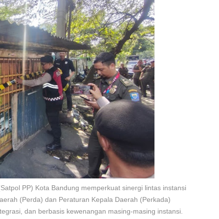
(Satpol PP) Kota Bandung memperkuat sinergi lintas instansi
erah (Perda) dan Peraturan Kepala Daerah (Perkada)
ntegrasi, dan berbasis kewenangan masing-masing instansi.