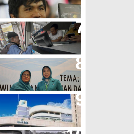
olak LGBT
jb T Samsat Manjakan Nasabah
alam Bayar Pajak Kendaraan
erpres No.99/2017 Bisa Jadi
cuan Semangat Pengabdian
KK
her Minta Pemerintah Pusat
asukan Kembali BJB Sebagai
enyalur KUR