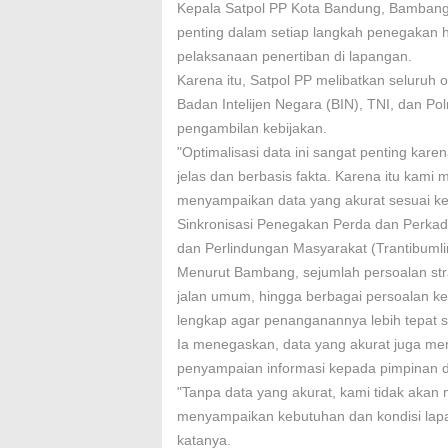
Kepala Satpol PP Kota Bandung, Bambang 
penting dalam setiap langkah penegakan 
pelaksanaan penertiban di lapangan.
Karena itu, Satpol PP melibatkan seluruh 
Badan Intelijen Negara (BIN), TNI, dan Po
pengambilan kebijakan.
"Optimalisasi data ini sangat penting ka
jelas dan berbasis fakta. Karena itu kam
menyampaikan data yang akurat sesuai k
Sinkronisasi Penegakan Perda dan Perka
dan Perlindungan Masyarakat (Trantibumli
Menurut Bambang, sejumlah persoalan stra
jalan umum, hingga berbagai persoalan k
lengkap agar penanganannya lebih tepat 
Ia menegaskan, data yang akurat juga me
penyampaian informasi kepada pimpinan
"Tanpa data yang akurat, kami tidak ak
menyampaikan kebutuhan dan kondisi lap
katanya.