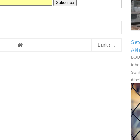
P
P
Set
Lanjut ...
Akh
LOUI
taha
Seri
dibe