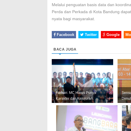
Melalui penguatan basis data dan koordina
Perda dan Perkada di Kota Bandung dapat 
nyata bagi masyarakat.
Facebook
Twitter
Google
Mo
BACA JUGA
Farhan: MC Harus Punya
Sens
Karakter dan Kejujuran,
Dimul
Jangan Jadi Tiruan Orang
Andal
Lain
Perkua