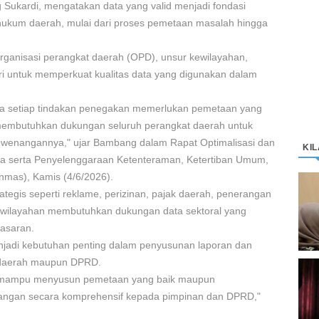
Sukardi, mengatakan data yang valid menjadi fondasi
hukum daerah, mulai dari proses pemetaan masalah hingga
organisasi perangkat daerah (OPD), unsur kewilayahan,
lri untuk memperkuat kualitas data yang digunakan dalam
rena setiap tindakan penegakan memerlukan pemetaan yang
i membutuhkan dukungan seluruh perangkat daerah untuk
ewenangannya," ujar Bambang dalam Rapat Optimalisasi dan
KI
da serta Penyelenggaraan Ketenteraman, Ketertiban Umum,
nmas), Kamis (4/6/2026).
D
tegis seperti reklame, perizinan, pajak daerah, penerangan
K
ewilayahan membutuhkan dukungan data sektoral yang
M
sasaran.
njadi kebutuhan penting dalam penyusunan laporan dan
 daerah maupun DPRD.
C
an mampu menyusun pemetaan yang baik maupun
“
angan secara komprehensif kepada pimpinan dan DPRD,"