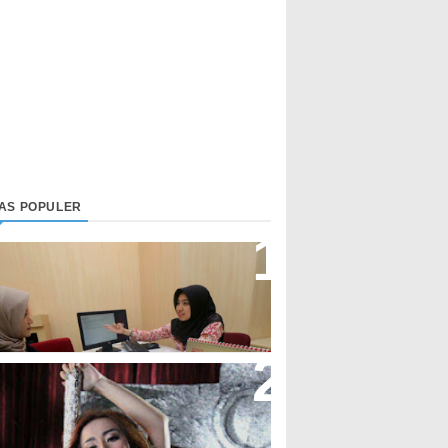
LAS POPULER
irektur Bjb Syariah: Industri
euangan Syariah Di Indonesia
eningkat
upi Cupita Luncurkan Single
Yo Uwis”