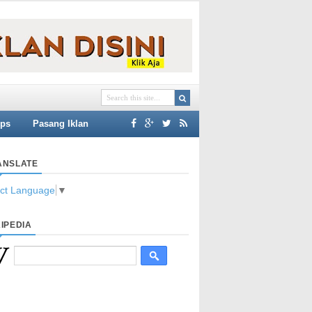
ips
Pasang Iklan
ANSLATE
ect Language
▼
IPEDIA