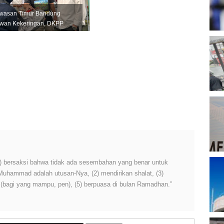
T
wasan Timur Bandung
wan Kekeringan, DKPP
kuat Mitigasi untuk
dungi Pro...
B
D
P
A
P
 (1) bersaksi bahwa tidak ada sesembahan yang benar untuk
A
 Muhammad adalah utusan-Nya, (2) mendirikan shalat, (3)
M
h (bagi yang mampu, pen), (5) berpuasa di bulan Ramadhan.”
P