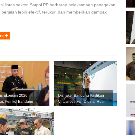
si lintas sektor, Satpol PP berharap pelaksanaan penegakan
berjalan lebih efektif, terukur, dan memberikan dampak
B
O
re
B
K
K
us Ekonomi 2026
Disnaker Bandung Pastikan
P
ai, Pemkot Bandung
Virtual Job Fair Digelar Rutin
2
kan Data Akurat untuk
Setiap Bulan
t U...
D
P