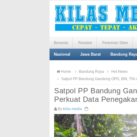
Beranda
Redaksi
Pedoman Siber
Nasional
Jawa Barat
Bandung Ray
Home
Bandung Raya
Hot News
Satpol PP Bandung Gandeng OPD, BIN, TNI d
Satpol PP Bandung Gan
Perkuat Data Penegaka
By
kilas media