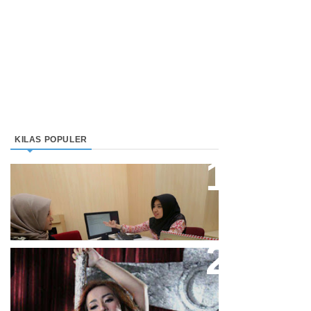
KILAS POPULER
Direktur Bjb Syariah: Industri
Keuangan Syariah Di Indonesia
Meningkat
Cupi Cupita Luncurkan Single
“Yo Uwis”