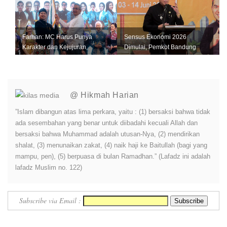
Farhan: MC Harus Punya
Sensus Ekonomi 2026
Karakter dan Kejujuran,
Dimulai, Pemkot Bandung
Jangan Jadi Tiruan Orang
Andalkan Data Akurat untuk
Lain
Perkuat U...
@ Hikmah Harian
”Islam dibangun atas lima perkara, yaitu : (1) bersaksi bahwa tidak
ada sesembahan yang benar untuk diibadahi kecuali Allah dan
bersaksi bahwa Muhammad adalah utusan-Nya, (2) mendirikan
shalat, (3) menunaikan zakat, (4) naik haji ke Baitullah (bagi yang
mampu, pen), (5) berpuasa di bulan Ramadhan.” (Lafadz ini adalah
lafadz Muslim no. 122)
Subscribe via Email :