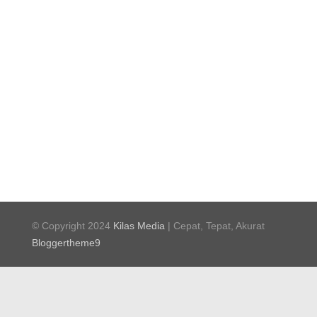
© Copyright 2024
Kilas Media
| Cepat, Tepat, Akurat
Bloggertheme9