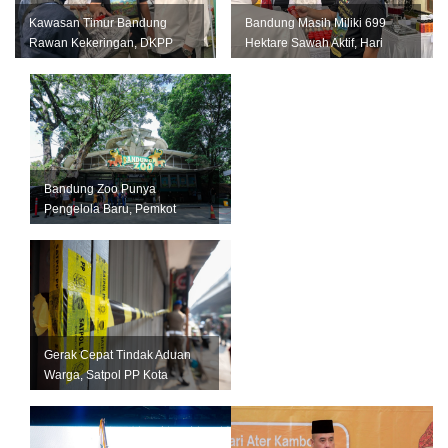
Kawasan Timur Bandung
Bandung Masih Miliki 699
Rawan Kekeringan, DKPP
Hektare Sawah Aktif, Hari
Perkuat Mitigasi untuk
Krida Pertanian Jadi
Lindungi Pro...
Momentum...
Bandung Zoo Punya
Pengelola Baru, Pemkot
Bandung Siapkan Perizinan
dan Transisi ...
Gerak Cepat Tindak Aduan
Warga, Satpol PP Kota
Bandung Segel Empat Kios
Miras Il...