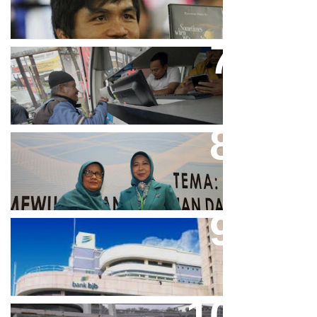
Tolak LGBT
Bjb T Samsat Manjakan Nasabah
Dalam Bayar Pajak Kendaraan
Perpres No.99/2017 Bisa Jadi
Acuan Semangat Pengabdian
PKK
Aher Minta Pemerintah Pusat
Masukan Kembali BJB Sebagai
Penyalur KUR