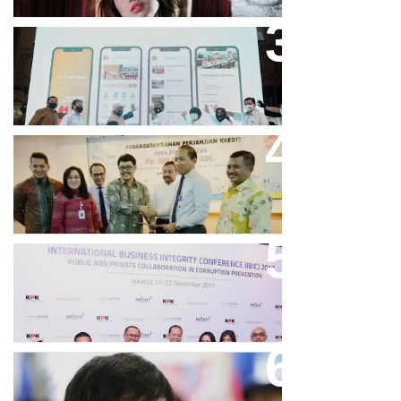
Bandung Great Sale 2020 Go
Online Resmi Dimulai
Bank Bjb Fasilitasi Kredit Modal
Kerja Konstruksi PT Adhi Karya
Keren, Bank BJB Kantongi
Puluhan Penghargaan Sepanjang
2017
Dicibir Di Medsos, Manny
Pacquiao Tegaskan Pendirian