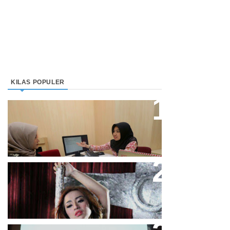
KILAS POPULER
Direktur Bjb Syariah: Industri
Keuangan Syariah Di Indonesia
Meningkat
Cupi Cupita Luncurkan Single
“Yo Uwis”