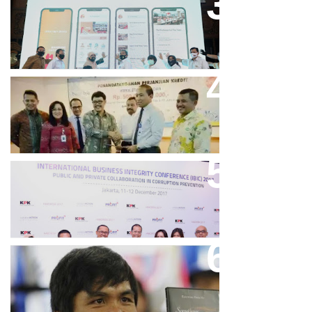
Bandung Great Sale 2020 Go
Online Resmi Dimulai
Bank Bjb Fasilitasi Kredit Modal
Kerja Konstruksi PT Adhi Karya
Keren, Bank BJB Kantongi
Puluhan Penghargaan Sepanjang
2017
Dicibir Di Medsos, Manny
Pacquiao Tegaskan Pendirian
Tolak LGBT