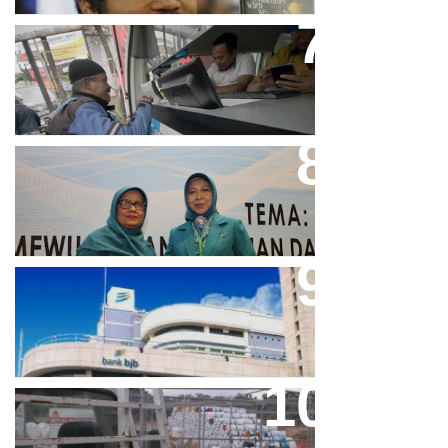
Bjb T Samsat Manjakan Nasabah
Dalam Bayar Pajak Kendaraan
Perpres No.99/2017 Bisa Jadi
Acuan Semangat Pengabdian
PKK
Aher Minta Pemerintah Pusat
Masukan Kembali BJB Sebagai
Penyalur KUR
Paparan Pestisida Sebabkan
Parkinson Dan Kanker