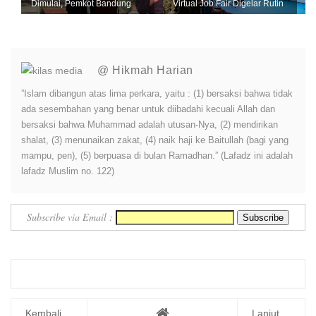
Dimulai, Pemkot Bandung
Virtual Job Fair Digelar Rutin
Andalkan Data Akurat untuk
Setiap Bulan
Perkuat U...
@ Hikmah Harian
”Islam dibangun atas lima perkara, yaitu : (1) bersaksi bahwa tidak
ada sesembahan yang benar untuk diibadahi kecuali Allah dan
bersaksi bahwa Muhammad adalah utusan-Nya, (2) mendirikan
shalat, (3) menunaikan zakat, (4) naik haji ke Baitullah (bagi yang
mampu, pen), (5) berpuasa di bulan Ramadhan.” (Lafadz ini adalah
lafadz Muslim no. 122)
Subscribe via Email :
Kembali ...
Lanjut ...