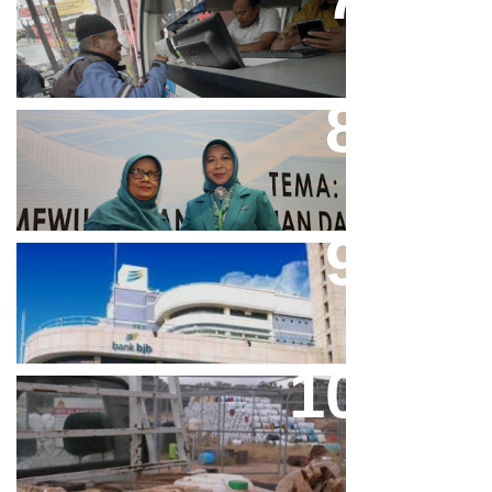
Bjb T Samsat Manjakan Nasabah
Dalam Bayar Pajak Kendaraan
Perpres No.99/2017 Bisa Jadi
Acuan Semangat Pengabdian
PKK
Aher Minta Pemerintah Pusat
Masukan Kembali BJB Sebagai
Penyalur KUR
Paparan Pestisida Sebabkan
Parkinson Dan Kanker