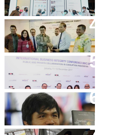
Bank Bjb Fasilitasi Kredit Modal
Kerja Konstruksi PT Adhi Karya
Keren, Bank BJB Kantongi
Puluhan Penghargaan Sepanjang
2017
Dicibir Di Medsos, Manny
Pacquiao Tegaskan Pendirian
Tolak LGBT