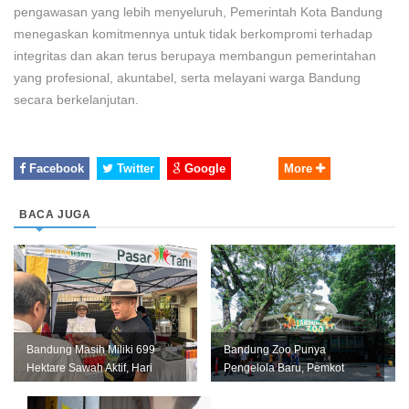
pengawasan yang lebih menyeluruh, Pemerintah Kota Bandung
menegaskan komitmennya untuk tidak berkompromi terhadap
integritas dan akan terus berupaya membangun pemerintahan
yang profesional, akuntabel, serta melayani warga Bandung
secara berkelanjutan.
Facebook
Twitter
Google
More
BACA JUGA
Bandung Masih Miliki 699
Bandung Zoo Punya
Hektare Sawah Aktif, Hari
Pengelola Baru, Pemkot
Krida Pertanian Jadi
Bandung Siapkan Perizinan
Momentum...
dan Transisi ...