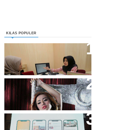
KILAS POPULER
Direktur Bjb Syariah: Industri
Keuangan Syariah Di Indonesia
Meningkat
Cupi Cupita Luncurkan Single
“Yo Uwis”
Bandung Great Sale 2020 Go
Online Resmi Dimulai