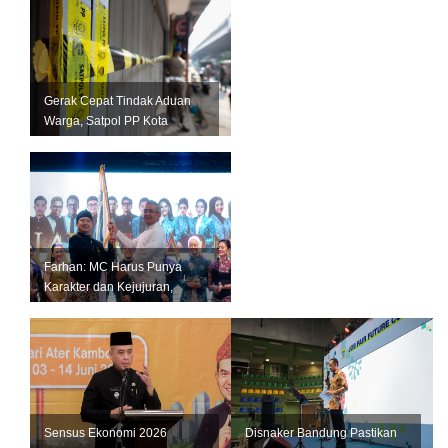
Gerak Cepat Tindak Aduan
Warga, Satpol PP Kota
Bandung Segel Empat Kios
Miras Il...
Farhan: MC Harus Punya
Karakter dan Kejujuran,
Jangan Jadi Tiruan Orang
Lain
Sensus Ekonomi 2026
Disnaker Bandung Pastikan