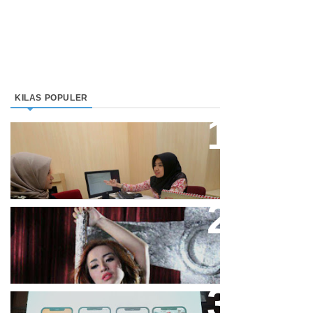
KILAS POPULER
Direktur Bjb Syariah: Industri
Keuangan Syariah Di Indonesia
Meningkat
Cupi Cupita Luncurkan Single
“Yo Uwis”
Bandung Great Sale 2020 Go