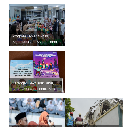
Ajukan Kasasi
Program Kemendiknas,
Sejumlah Guru SMK di Jabar
ikut Program Magang Industri
Karangan Sekdisdik Jabar,
Buku Vokasional untuk SLB
Resmi Diluncurkan