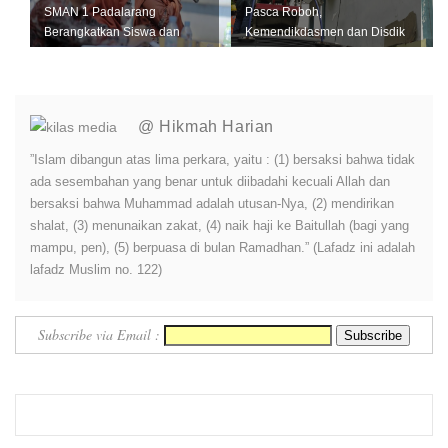
SMAN 1 Padalarang
Pasca Roboh,
Berangkatkan Siswa dan
Kemendikdasmen dan Disdik
Guru Melalui Infak Rp 500
Jabar Segera Perbaiki
Fasilitas SMKN 1 Ci...
@ Hikmah Harian
”Islam dibangun atas lima perkara, yaitu : (1) bersaksi bahwa tidak
ada sesembahan yang benar untuk diibadahi kecuali Allah dan
bersaksi bahwa Muhammad adalah utusan-Nya, (2) mendirikan
shalat, (3) menunaikan zakat, (4) naik haji ke Baitullah (bagi yang
mampu, pen), (5) berpuasa di bulan Ramadhan.” (Lafadz ini adalah
lafadz Muslim no. 122)
Subscribe via Email :