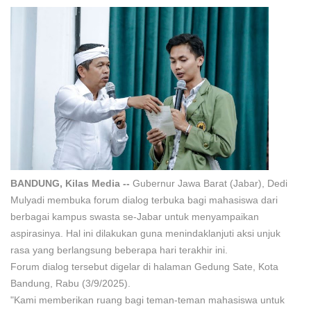
BANDUNG, Kilas Media --
Gubernur Jawa Barat (Jabar), Dedi
Mulyadi membuka forum dialog terbuka bagi mahasiswa dari
berbagai kampus swasta se-Jabar untuk menyampaikan
aspirasinya. Hal ini dilakukan guna menindaklanjuti aksi unjuk
rasa yang berlangsung beberapa hari terakhir ini.
Forum dialog tersebut digelar di halaman Gedung Sate, Kota
Bandung, Rabu (3/9/2025).
"Kami memberikan ruang bagi teman-teman mahasiswa untuk