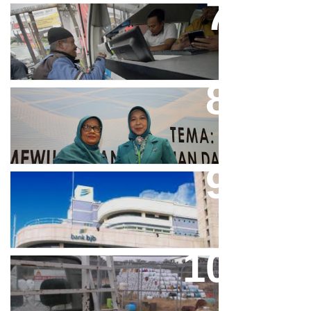
Bjb T Samsat Manjakan Nasabah
Dalam Bayar Pajak Kendaraan
Perpres No.99/2017 Bisa Jadi
Acuan Semangat Pengabdian
PKK
Aher Minta Pemerintah Pusat
Masukan Kembali BJB Sebagai
Penyalur KUR
Paparan Pestisida Sebabkan
Parkinson Dan Kanker