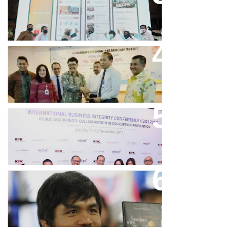
Online Resmi Dimulai
Bank Bjb Fasilitasi Kredit Modal
Kerja Konstruksi PT Adhi Karya
Keren, Bank BJB Kantongi
Puluhan Penghargaan Sepanjang
2017
Dicibir Di Medsos, Manny
Pacquiao Tegaskan Pendirian
Tolak LGBT