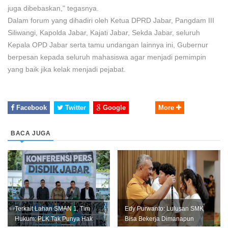
juga dibebaskan," tegasnya.
Dalam forum yang dihadiri oleh Ketua DPRD Jabar, Pangdam III
Siliwangi, Kapolda Jabar, Kajati Jabar, Sekda Jabar, seluruh
Kepala OPD Jabar serta tamu undangan lainnya ini, Gubernur
berpesan kepada seluruh mahasiswa agar menjadi pemimpin
yang baik jika kelak menjadi pejabat.
Facebook
Twitter
Google
More
BACA JUGA
Terkait Lahan SMAN 1, Tim
Edy Purwanto: Lulusan SMK
Hukum: PLK Tak Punya Hak
Bisa Bekerja Dimanapun