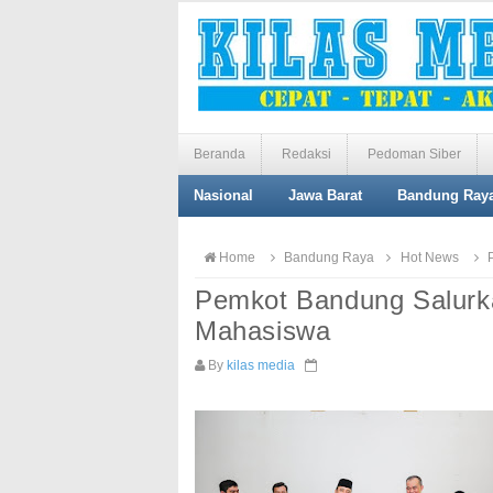
Beranda
Redaksi
Pedoman Siber
Nasional
Jawa Barat
Bandung Ray
Home
Bandung Raya
Hot News
P
Pemkot Bandung Salur
Mahasiswa
By
kilas media