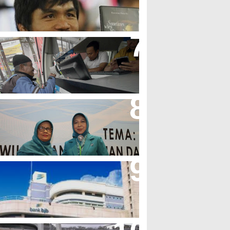
olak LGBT
jb T Samsat Manjakan Nasabah
alam Bayar Pajak Kendaraan
erpres No.99/2017 Bisa Jadi
cuan Semangat Pengabdian
KK
her Minta Pemerintah Pusat
asukan Kembali BJB Sebagai
enyalur KUR