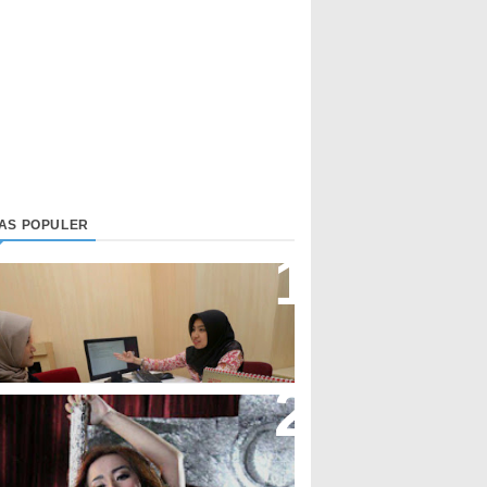
LAS POPULER
irektur Bjb Syariah: Industri
euangan Syariah Di Indonesia
eningkat
upi Cupita Luncurkan Single
Yo Uwis”