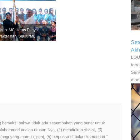
P
P
rhan: MC Harus Punya
akter dan Kejujuran,
Set
ngan Jadi Tiruan Orang
in
Akh
LOUI
taha
Seri
dibe
 (1) bersaksi bahwa tidak ada sesembahan yang benar untuk
 Muhammad adalah utusan-Nya, (2) mendirikan shalat, (3)
h (bagi yang mampu, pen), (5) berpuasa di bulan Ramadhan.”