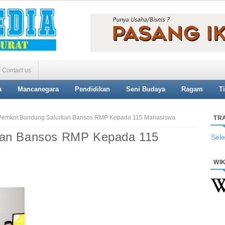
Contact us
a
Mancanegara
Pendidikan
Seni Budaya
Ragam
T
emkot Bandung Salurkan Bansos RMP Kepada 115 Mahasiswa
TR
kan Bansos RMP Kepada 115
Sel
WIK