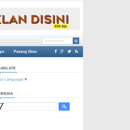
ips
Pasang Iklan
ANSLATE
ect Language
▼
IPEDIA