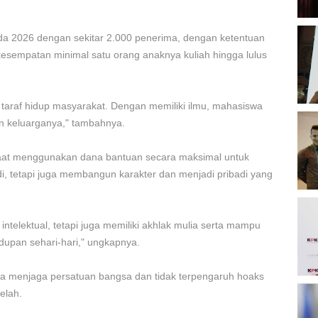
ada 2026 dengan sekitar 2.000 penerima, dengan ketentuan
B
esempatan minimal satu orang anaknya kuliah hingga lulus
O
 taraf hidup masyarakat. Dengan memiliki ilmu, mahasiswa
n keluarganya," tambahnya.
B
K
aat menggunakan dana bantuan secara maksimal untuk
di, tetapi juga membangun karakter dan menjadi pribadi yang
K
ntelektual, tetapi juga memiliki akhlak mulia serta mampu
P
2
upan sehari-hari," ungkapnya.
wa menjaga persatuan bangsa dan tidak terpengaruh hoaks
elah.
D
P