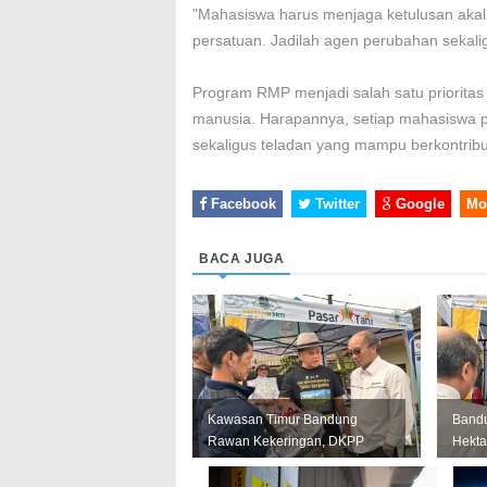
"Mahasiswa harus menjaga ketulusan akal 
persatuan. Jadilah agen perubahan sekali
Program RMP menjadi salah satu priorit
manusia. Harapannya, setiap mahasiswa 
sekaligus teladan yang mampu berkontrib
Facebook
Twitter
Google
Mo
BACA JUGA
Kawasan Timur Bandung
Bandu
Rawan Kekeringan, DKPP
Hekta
Perkuat Mitigasi untuk
Krida
Lindungi Pro...
Momen