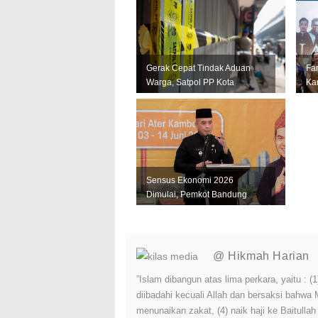
Gerak Cepat Tindak Aduan
Fa
Warga, Satpol PP Kota
Kar
Bandung Segel Empat Kios
Ja
Miras Il...
La
Sensus Ekonomi 2026
Dimulai, Pemkot Bandung
Andalkan Data Akurat untuk
Perkuat U...
@ Hikmah Harian
”Islam dibangun atas lima perkara, yaitu :
diibadahi kecuali Allah dan bersaksi bahwa
menunaikan zakat, (4) naik haji ke Baitulla