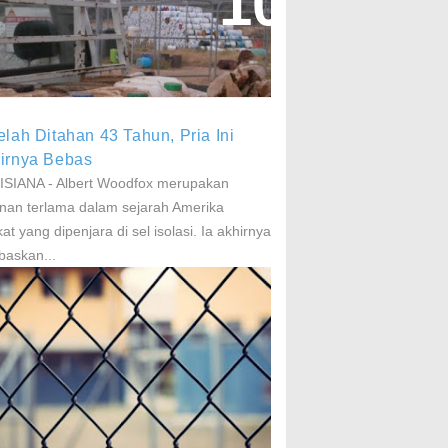
aparan Pestisida Sebabkan
arkinson Dan Kanker
elah Ditahan 43 Tahun, Pria Ini
irnya Bebas
SIANA - Albert Woodfox merupakan
nan terlama dalam sejarah Amerika
kat yang dipenjara di sel isolasi. Ia akhirnya
baskan...