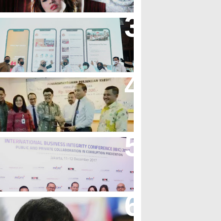
andung Great Sale 2020 Go
nline Resmi Dimulai
ank Bjb Fasilitasi Kredit Modal
erja Konstruksi PT Adhi Karya
eren, Bank BJB Kantongi
uluhan Penghargaan Sepanjang
017
icibir Di Medsos, Manny
acquiao Tegaskan Pendirian