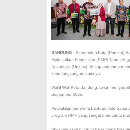
BANDUNG -
Pemerintah Kota (Pemkot) B
Melanjutkan Pendidikan (RMP) Tahun Ang
Nusantara (Uninus). Setiap penerima men
keberlangsungan studinya.
Wakil Wali Kota Bandung, Erwin menyerah
September 2025.
Perwakilan penerima bantuan, Ade Sania J
program RMP yang sangat membantu maha
"Awalnya saya bingung bagaimana bisa ter