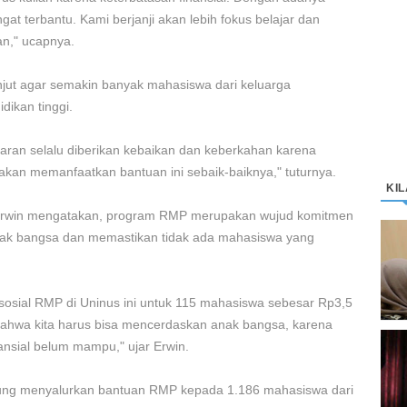
at terbantu. Kami berjanji akan lebih fokus belajar dan
n," ucapnya.
anjut agar semakin banyak mahasiswa dari keluarga
dikan tinggi.
jaran selalu diberikan kebaikan dan keberkahan karena
 akan memanfaatkan bantuan ini sebaik-baiknya," tuturnya.
KI
, Erwin mengatakan, program RMP merupakan wujud komitmen
k bangsa dan memastikan tidak ada mahasiswa yang
D
K
M
sosial RMP di Uninus ini untuk 115 mahasiswa sebesar Rp3,5
 bahwa kita harus bisa mencerdaskan anak bangsa, karena
nsial belum mampu," ujar Erwin.
C
“
ung menyalurkan bantuan RMP kepada 1.186 mahasiswa dari