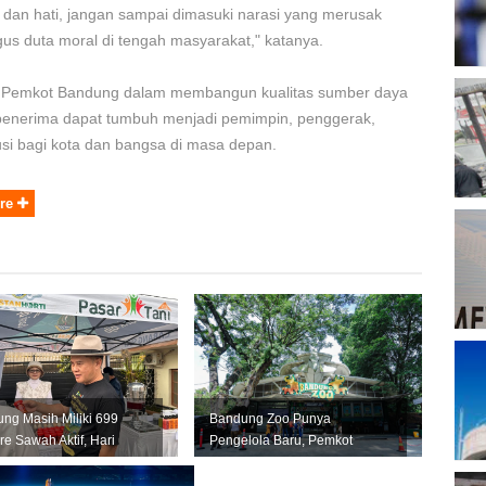
dan hati, jangan sampai dimasuki narasi yang merusak
T
gus duta moral di tengah masyarakat," katanya.
as Pemkot Bandung dalam membangun kualitas sumber daya
B
penerima dapat tumbuh menjadi pemimpin, penggerak,
D
usi bagi kota dan bangsa di masa depan.
re
P
A
P
A
M
P
ng Masih Miliki 699
Bandung Zoo Punya
re Sawah Aktif, Hari
Pengelola Baru, Pemkot
 Pertanian Jadi
Bandung Siapkan Perizinan
tum...
dan Transisi ...