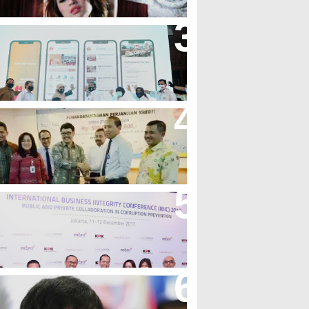
andung Great Sale 2020 Go
nline Resmi Dimulai
ank Bjb Fasilitasi Kredit Modal
erja Konstruksi PT Adhi Karya
eren, Bank BJB Kantongi
uluhan Penghargaan Sepanjang
017
icibir Di Medsos, Manny
acquiao Tegaskan Pendirian