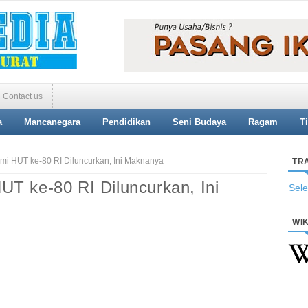
Contact us
a
Mancanegara
Pendidikan
Seni Budaya
Ragam
T
i HUT ke-80 RI Diluncurkan, Ini Maknanya
TR
T ke-80 RI Diluncurkan, Ini
Sel
WIK