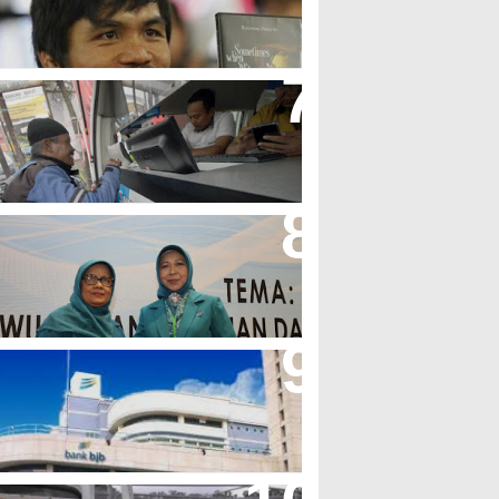
olak LGBT
jb T Samsat Manjakan Nasabah
alam Bayar Pajak Kendaraan
erpres No.99/2017 Bisa Jadi
cuan Semangat Pengabdian
KK
her Minta Pemerintah Pusat
asukan Kembali BJB Sebagai
enyalur KUR