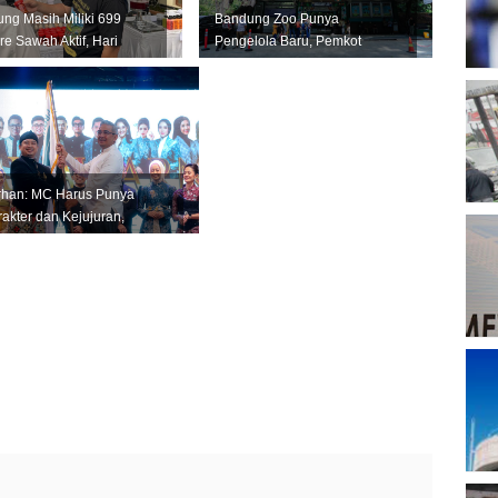
T
ng Masih Miliki 699
Bandung Zoo Punya
re Sawah Aktif, Hari
Pengelola Baru, Pemkot
 Pertanian Jadi
Bandung Siapkan Perizinan
tum...
dan Transisi ...
B
D
rhan: MC Harus Punya
akter dan Kejujuran,
P
ngan Jadi Tiruan Orang
A
in
P
A
M
P