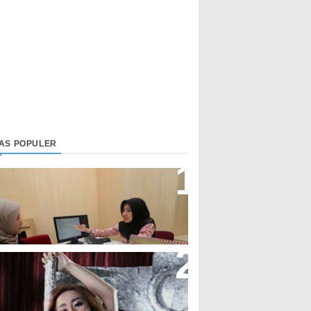
LAS POPULER
irektur Bjb Syariah: Industri
euangan Syariah Di Indonesia
eningkat
upi Cupita Luncurkan Single
Yo Uwis”