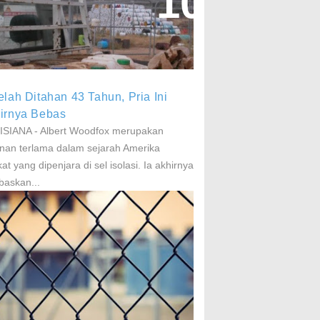
aparan Pestisida Sebabkan
arkinson Dan Kanker
elah Ditahan 43 Tahun, Pria Ini
irnya Bebas
SIANA - Albert Woodfox merupakan
nan terlama dalam sejarah Amerika
kat yang dipenjara di sel isolasi. Ia akhirnya
baskan...