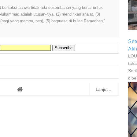
P
 (1) bersaksi bahwa tidak ada sesembahan yang benar untuk
P
 Muhammad adalah utusan-Nya, (2) mendirikan shalat, (3)
h (bagi yang mampu, pen), (5) berpuasa di bulan Ramadhan.”
Set
Akh
LOUI
taha
Seri
dibe
Lanjut ...