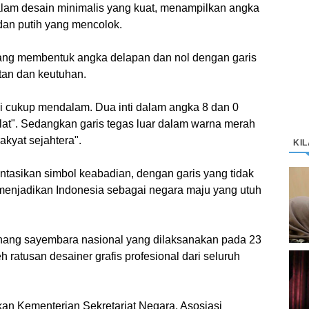
alam desain minimalis yang kuat, menampilkan angka
dan putih yang mencolok.
r yang membentuk angka delapan dan nol dengan garis
tan dan keutuhan.
i cukup mendalam. Dua inti dalam angka 8 dan 0
at". Sedangkan garis tegas luar dalam warna merah
rakyat sejahtera".
KI
tasikan simbol keabadian, dengan garis yang tidak
D
menjadikan Indonesia sebagai negara maju yang utuh
K
M
nang sayembara nasional yang dilaksanakan pada 23
eh ratusan desainer grafis profesional dari seluruh
C
“
n Kementerian Sekretariat Negara, Asosiasi