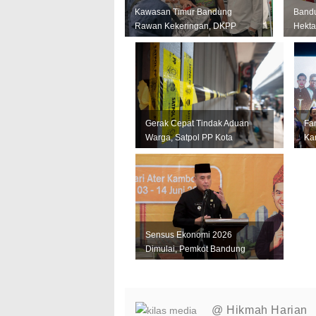
Kawasan Timur Bandung
Bandu
Rawan Kekeringan, DKPP
Hekta
Perkuat Mitigasi untuk
Krida
Lindungi Pro...
Momen
Gerak Cepat Tindak Aduan
Fa
Warga, Satpol PP Kota
Kar
Bandung Segel Empat Kios
Ja
Miras Il...
La
Sensus Ekonomi 2026
Dimulai, Pemkot Bandung
Andalkan Data Akurat untuk
Perkuat U...
@ Hikmah Harian