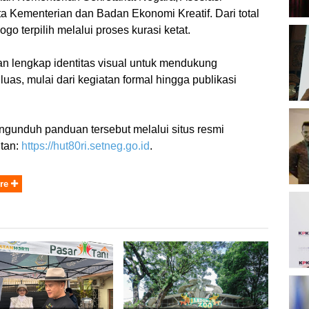
ta Kementerian dan Badan Ekonomi Kreatif. Dari total
go terpilih melalui proses kurasi ketat.
B
O
 lengkap identitas visual untuk mendukung
uas, mulai dari kegiatan formal hingga publikasi
B
unduh panduan tersebut melalui situs resmi
K
utan:
https://hut80ri.setneg.go.id
.
re
K
P
2
D
P