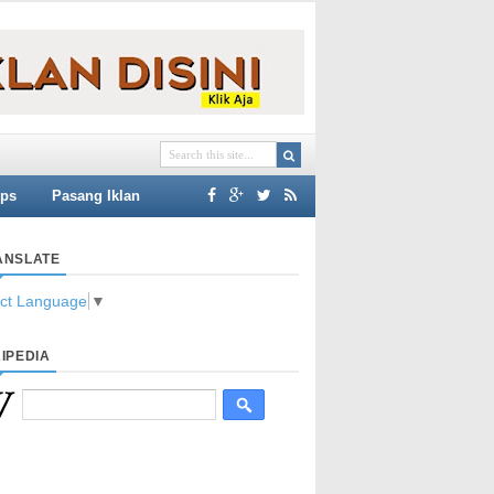
ips
Pasang Iklan
ANSLATE
ect Language
▼
IPEDIA