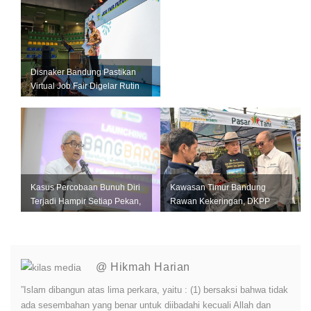
Disnaker Bandung Pastikan
Virtual Job Fair Digelar Rutin
Setiap Bulan
Kasus Percobaan Bunuh Diri
Kawasan Timur Bandung
Terjadi Hampir Setiap Pekan,
Rawan Kekeringan, DKPP
Pemkot Bandung Perkuat L...
Perkuat Mitigasi untuk
Lindungi Pro...
@ Hikmah Harian
”Islam dibangun atas lima perkara, yaitu : (1) bersaksi bahwa tidak
ada sesembahan yang benar untuk diibadahi kecuali Allah dan