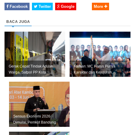
Facebook
Twitter
Google
More
BACA JUGA
Gerak Cepat Tindak Aduan
Farhan: MC Harus Punya
Warga, Satpol PP Kota
Karakter dan Kejujuran,
Bandung Segel Empat Kios
Jangan Jadi Tiruan Orang
Miras Il...
Lain
Sensus Ekonomi 2026
Dimulai, Pemkot Bandung
Andalkan Data Akurat untuk
Perkuat U...