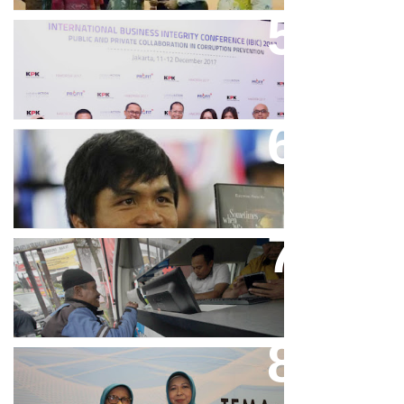
Keren, Bank BJB Kantongi
Puluhan Penghargaan Sepanjang
2017
Dicibir Di Medsos, Manny
Pacquiao Tegaskan Pendirian
Tolak LGBT
Bjb T Samsat Manjakan Nasabah
Dalam Bayar Pajak Kendaraan
Perpres No.99/2017 Bisa Jadi
Acuan Semangat Pengabdian