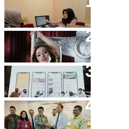
Direktur Bjb Syariah: Industri
Keuangan Syariah Di Indonesia
Meningkat
Cupi Cupita Luncurkan Single
“Yo Uwis”
Bandung Great Sale 2020 Go
Online Resmi Dimulai
Bank Bjb Fasilitasi Kredit Modal
Kerja Konstruksi PT Adhi Karya