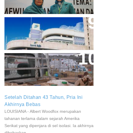
PKK
Aher Minta Pemerintah Pusat
Masukan Kembali BJB Sebagai
Penyalur KUR
Paparan Pestisida Sebabkan
Parkinson Dan Kanker
Setelah Ditahan 43 Tahun, Pria Ini
Akhirnya Bebas
LOUISIANA - Albert Woodfox merupakan
tahanan terlama dalam sejarah Amerika
Serikat yang dipenjara di sel isolasi. Ia akhirnya
dibebaskan...