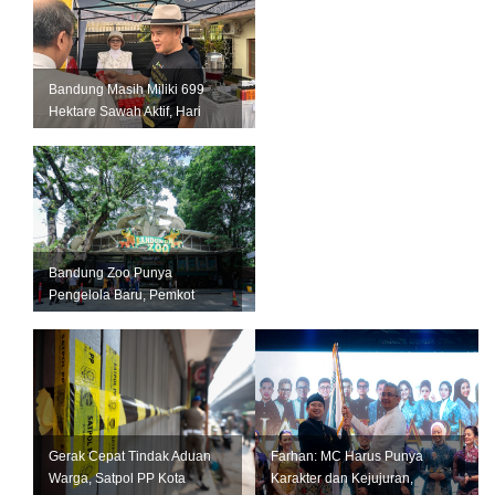
Bandung Masih Miliki 699
Hektare Sawah Aktif, Hari
Krida Pertanian Jadi
Momentum...
Bandung Zoo Punya
Pengelola Baru, Pemkot
Bandung Siapkan Perizinan
dan Transisi ...
Gerak Cepat Tindak Aduan
Farhan: MC Harus Punya
Warga, Satpol PP Kota
Karakter dan Kejujuran,