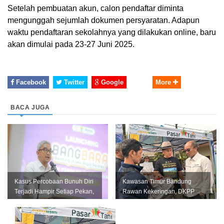
Setelah pembuatan akun, calon pendaftar diminta
mengunggah sejumlah dokumen persyaratan. Adapun
waktu pendaftaran sekolahnya yang dilakukan online, baru
akan dimulai pada 23-27 Juni 2025.
Facebook
Twitter
Google
More
BACA JUGA
Kasus Percobaan Bunuh Diri
Kawasan Timur Bandung
Terjadi Hampir Setiap Pekan,
Rawan Kekeringan, DKPP
Pemkot Bandung Perkuat L...
Perkuat Mitigasi untuk
Lindungi Pro...