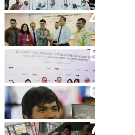
Bank Bjb Fasilitasi Kredit Modal
Kerja Konstruksi PT Adhi Karya
Keren, Bank BJB Kantongi
Puluhan Penghargaan Sepanjang
2017
Dicibir Di Medsos, Manny
Pacquiao Tegaskan Pendirian
Tolak LGBT
Bjb T Samsat Manjakan Nasabah