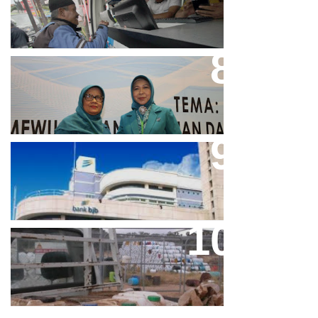
Dalam Bayar Pajak Kendaraan
Perpres No.99/2017 Bisa Jadi
Acuan Semangat Pengabdian
PKK
Aher Minta Pemerintah Pusat
Masukan Kembali BJB Sebagai
Penyalur KUR
Paparan Pestisida Sebabkan
Parkinson Dan Kanker