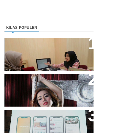
KILAS POPULER
Direktur Bjb Syariah: Industri
Keuangan Syariah Di Indonesia
Meningkat
Cupi Cupita Luncurkan Single
“Yo Uwis”
Bandung Great Sale 2020 Go
Online Resmi Dimulai