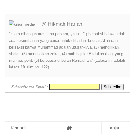
Bandung Segel Empat Kios
Jangan Jadi Tiruan Orang
Miras Il...
Lain
@ Hikmah Harian
”Islam dibangun atas lima perkara, yaitu : (1) bersaksi bahwa tidak
ada sesembahan yang benar untuk diibadahi kecuali Allah dan
bersaksi bahwa Muhammad adalah utusan-Nya, (2) mendirikan
shalat, (3) menunaikan zakat, (4) naik haji ke Baitullah (bagi yang
mampu, pen), (5) berpuasa di bulan Ramadhan.” (Lafadz ini adalah
lafadz Muslim no. 122)
Subscribe via Email :
Kembali ...
Lanjut ...