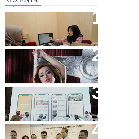
KILAS POPULER
Direktur Bjb Syariah: Industri
Keuangan Syariah Di Indonesia
Meningkat
Cupi Cupita Luncurkan Single
“Yo Uwis”
Bandung Great Sale 2020 Go
Online Resmi Dimulai
Bank Bjb Fasilitasi Kredit Modal
Kerja Konstruksi PT Adhi Karya