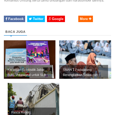
Yomanius Untung serta tamu undangan dan narasumber lainnya.
Facebook
Twitter
Google
More
BACA JUGA
Karangan Sekdisdik Jabar,
SMAN 1 Padalarang
Buku Vokasional untuk SLB
Berangkatkan Siswa dan
Resmi Diluncurkan
Guru Melalui Infak Rp 500
Pasca Roboh,