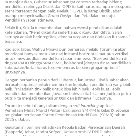
Ia menjelaskan, Gubernur Jabar sangat
concern
terhadap bidang
pendidikan sehingga Disdik dan OPD terkait harus mampu merespons
atensi tersebut dengan baik. Melalui FOPD, ia harap Disdik Jabar
mampu menyelesaikan
Grand Design
dan Peta Jalan menuju
Pendidikan Jabar Istimewa.
Selain itu, Sekda menambahkan bahwa esensi pendidikan adalah
keteladanan. "Pendidikan itu sederhana, digugu dan ditiru. Salah
satunya adalah berintegritas, dimana ucapan dan tindakan itu sama,"
tegasnya.
Kadisdik Jabar, Wahyu Mijaya pun berharap, melalui forum ini akan
mendapat banyak masukan dari instansi horizontal maupun vertikal
untuk mewujudkan pendidikan Jabar Istimewa. "Baik pendidikan di
tingkat PAUD hingga SMA/SMK, kolaborasi (dengan dinas pendidikan
kabupaten/kota) harus terus-menerus bersinergi agar optimal,"
ungkapnya.
Dengan perhatian penuh dari Gubernur, lanjutnya, Disdik Jabar akan
berusaha optimal untuk memberikan kebijakan pendidikan yang lebih
baik. "Ini adalah titik balik untuk bisa lebih baik, lebih kuat, lebih
mandiri, dan memberikan jawaban bahwa kita bisa menjadikan putra
putri kita menjadi generasi unggul dan istimewa," ucapnya.
Forum tersebut dirangkaikan dengan
soft launching
aplikasi
Pemetaan Minat Murid (Pintar) bagi siswa SMP/MTs kelas IX sebagai
rangkaian persiapan Sistem Penerimaan Murid Baru (SPMB) tahun
2025 di Jabar.
Kegiatan ini pun menghadirkan Kepala Badan Perencanaan Daerah
(Bappeda) Jabar, Iendra Sofyan, Ketua Komisi V DPRD Jabar,