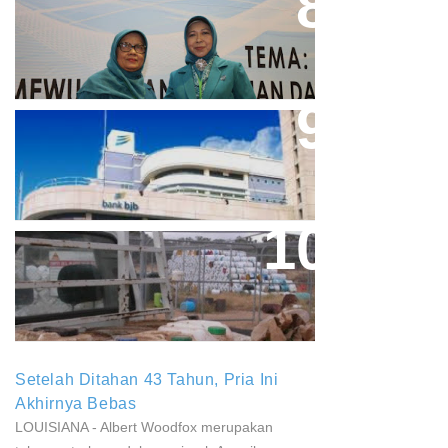
Perpres No.99/2017 Bisa Jadi
Acuan Semangat Pengabdian
PKK
Aher Minta Pemerintah Pusat
Masukan Kembali BJB Sebagai
Penyalur KUR
Paparan Pestisida Sebabkan
Parkinson Dan Kanker
Setelah Ditahan 43 Tahun, Pria Ini
Akhirnya Bebas
LOUISIANA - Albert Woodfox merupakan