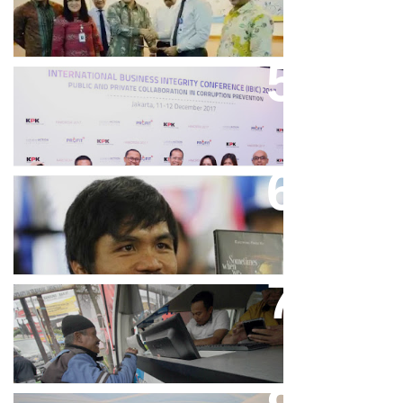
Keren, Bank BJB Kantongi
Puluhan Penghargaan Sepanjang
2017
Dicibir Di Medsos, Manny
Pacquiao Tegaskan Pendirian
Tolak LGBT
Bjb T Samsat Manjakan Nasabah
Dalam Bayar Pajak Kendaraan