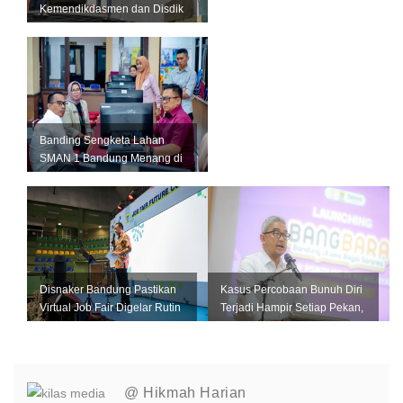
Kemendikdasmen dan Disdik
Jabar Segera Perbaiki
Fasilitas SMKN 1 Ci...
Banding Sengketa Lahan
SMAN 1 Bandung Menang di
PTUN Jakarta
Disnaker Bandung Pastikan
Kasus Percobaan Bunuh Diri
Virtual Job Fair Digelar Rutin
Terjadi Hampir Setiap Pekan,
Setiap Bulan
Pemkot Bandung Perkuat L...
@ Hikmah Harian