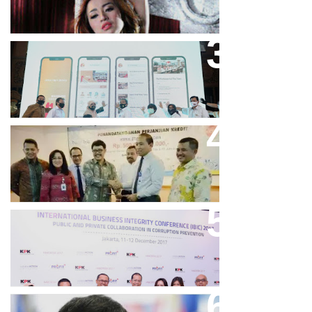
Bandung Great Sale 2020 Go
Online Resmi Dimulai
Bank Bjb Fasilitasi Kredit Modal
Kerja Konstruksi PT Adhi Karya
Keren, Bank BJB Kantongi
Puluhan Penghargaan Sepanjang
2017
Dicibir Di Medsos, Manny