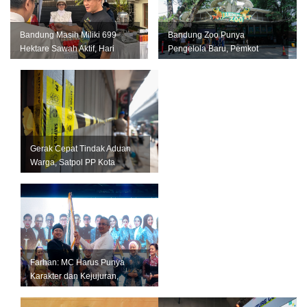
Bandung Masih Miliki 699
Bandung Zoo Punya
Hektare Sawah Aktif, Hari
Pengelola Baru, Pemkot
Krida Pertanian Jadi
Bandung Siapkan Perizinan
Momentum...
dan Transisi ...
Gerak Cepat Tindak Aduan
Warga, Satpol PP Kota
Bandung Segel Empat Kios
Miras Il...
Farhan: MC Harus Punya
Karakter dan Kejujuran,
Jangan Jadi Tiruan Orang
Lain