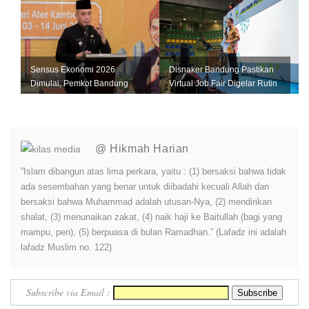
Sensus Ekonomi 2026
Disnaker Bandung Pastikan
Dimulai, Pemkot Bandung
Virtual Job Fair Digelar Rutin
Andalkan Data Akurat untuk
Setiap Bulan
Perkuat U...
@ Hikmah Harian
”Islam dibangun atas lima perkara, yaitu : (1) bersaksi bahwa tidak
ada sesembahan yang benar untuk diibadahi kecuali Allah dan
bersaksi bahwa Muhammad adalah utusan-Nya, (2) mendirikan
shalat, (3) menunaikan zakat, (4) naik haji ke Baitullah (bagi yang
mampu, pen), (5) berpuasa di bulan Ramadhan.” (Lafadz ini adalah
lafadz Muslim no. 122)
Subscribe via Email :