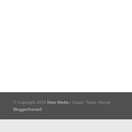
© Copyright 2024
Kilas Media
| Cepat, Tepat, Akurat
Bloggertheme9