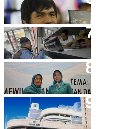
Pacquiao Tegaskan Pendirian
Tolak LGBT
Bjb T Samsat Manjakan Nasabah
Dalam Bayar Pajak Kendaraan
Perpres No.99/2017 Bisa Jadi
Acuan Semangat Pengabdian
PKK
Aher Minta Pemerintah Pusat
Masukan Kembali BJB Sebagai
Penyalur KUR