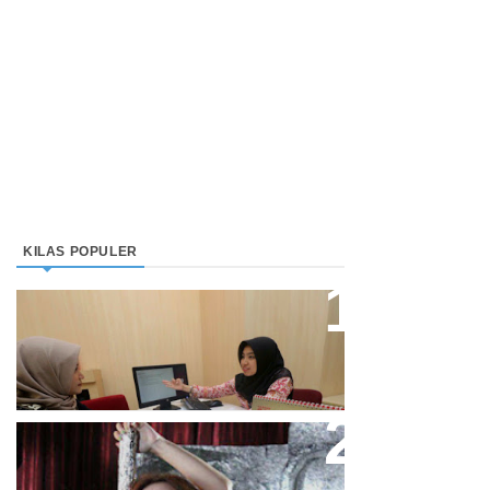
KILAS POPULER
Direktur Bjb Syariah: Industri
Keuangan Syariah Di Indonesia
Meningkat
Cupi Cupita Luncurkan Single
“Yo Uwis”