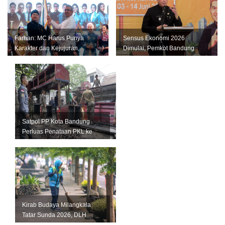
Farhan: MC Harus Punya
Sensus Ekonomi 2026
Karakter dan Kejujuran,
Dimulai, Pemkot Bandung
Jangan Jadi Tiruan Orang
Andalkan Data Akurat untuk
Lain
Perkuat U...
Satpol PP Kota Bandung
Perluas Penataan PKL ke
Sejumlah Kawasan Strategis
Kirab Budaya Milangkala
Tatar Sunda 2026, DLH