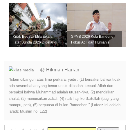
Bandung Siagakan 345
Petugas Keber...
Kirab Budaya Milangkala
SPMB 2026 Kota Bandung
Tatar Sunda 2026 Digelar di
Fokus Adil dan Humanis,
Bandung, Ini Jadwal dan
Farhan: Jangan Ada Anak
Rute...
Kehilanga...
@ Hikmah Harian
”Islam dibangun atas lima perkara, yaitu : (1) bersaksi bahwa tidak
ada sesembahan yang benar untuk diibadahi kecuali Allah dan
bersaksi bahwa Muhammad adalah utusan-Nya, (2) mendirikan
shalat, (3) menunaikan zakat, (4) naik haji ke Baitullah (bagi yang
mampu, pen), (5) berpuasa di bulan Ramadhan.” (Lafadz ini adalah
lafadz Muslim no. 122)