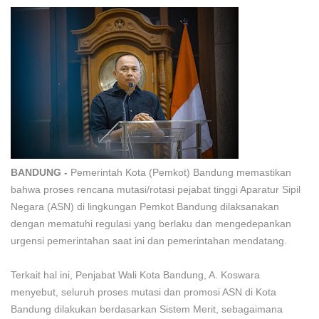
BANDUNG -
Pemerintah Kota (Pemkot) Bandung memastikan
bahwa proses rencana mutasi/rotasi pejabat tinggi Aparatur Sipil
Negara (ASN) di lingkungan Pemkot Bandung dilaksanakan
dengan mematuhi regulasi yang berlaku dan mengedepankan
urgensi pemerintahan saat ini dan pemerintahan mendatang.
Terkait hal ini, Penjabat Wali Kota Bandung, A. Koswara
menyebut, seluruh proses mutasi dan promosi ASN di Kota
Bandung dilakukan berdasarkan Sistem Merit, sebagaimana