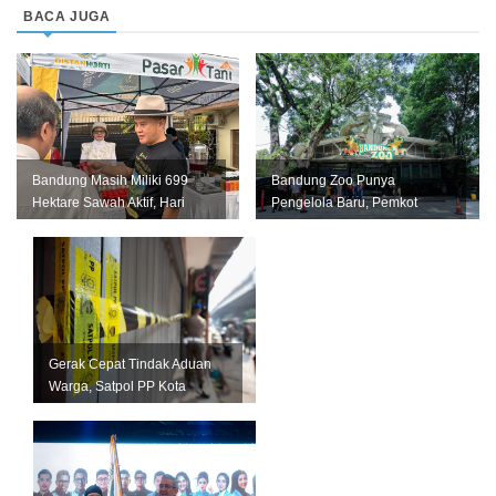
BACA JUGA
Bandung Masih Miliki 699
Bandung Zoo Punya
Hektare Sawah Aktif, Hari
Pengelola Baru, Pemkot
Krida Pertanian Jadi
Bandung Siapkan Perizinan
Momentum...
dan Transisi ...
Gerak Cepat Tindak Aduan
Warga, Satpol PP Kota
Bandung Segel Empat Kios
Miras Il...