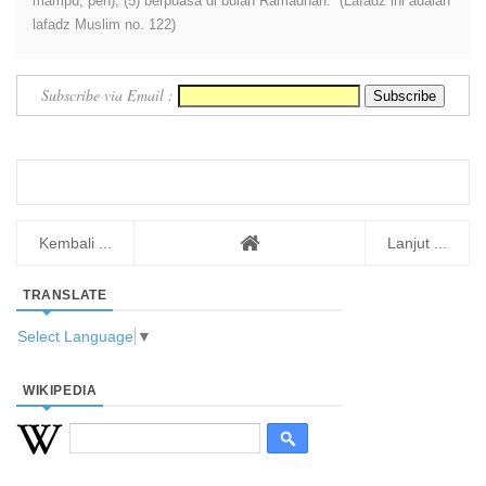
mampu, pen), (5) berpuasa di bulan Ramadhan.” (Lafadz ini adalah
lafadz Muslim no. 122)
Subscribe via Email :
Kembali ...
Lanjut ...
TRANSLATE
Select Language
▼
WIKIPEDIA