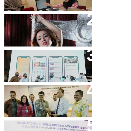
Cupi Cupita Luncurkan Single
“Yo Uwis”
Bandung Great Sale 2020 Go
Online Resmi Dimulai
Bank Bjb Fasilitasi Kredit Modal
Kerja Konstruksi PT Adhi Karya
Keren, Bank BJB Kantongi