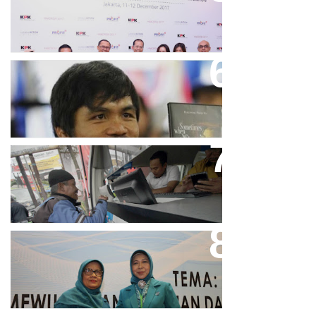
Puluhan Penghargaan Sepanjang
2017
Dicibir Di Medsos, Manny
Pacquiao Tegaskan Pendirian
Tolak LGBT
Bjb T Samsat Manjakan Nasabah
Dalam Bayar Pajak Kendaraan
Perpres No.99/2017 Bisa Jadi
Acuan Semangat Pengabdian
PKK