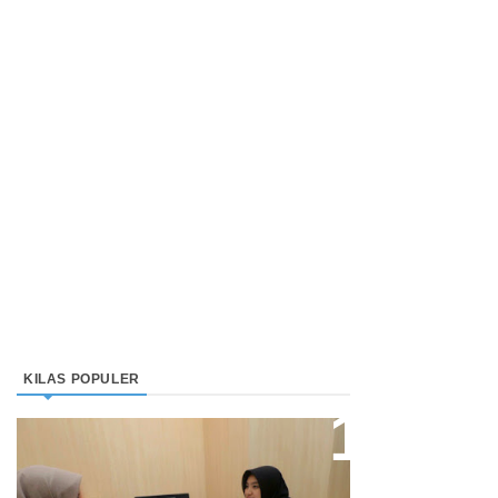
KILAS POPULER
Direktur Bjb Syariah: Industri
Keuangan Syariah Di Indonesia
Meningkat