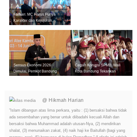
Farhan: MC Harus Punya
Karakter dan Kejujuran,
Jangan Jadi Tiruan Orang
Lain
Sensus Ekonomi 2026
Cegah Korupsi SPMB, Wali
Dimulai, Pemkot Bandung
Kota Bandung Tekankan
Andalkan Data Akurat untuk
Integritas ASN
Perkuat U...
@ Hikmah Harian
”Islam dibangun atas lima perkara, yaitu : (1) bersaksi bahwa tidak
ada sesembahan yang benar untuk diibadahi kecuali Allah dan
bersaksi bahwa Muhammad adalah utusan-Nya, (2) mendirikan
shalat, (3) menunaikan zakat, (4) naik haji ke Baitullah (bagi yang