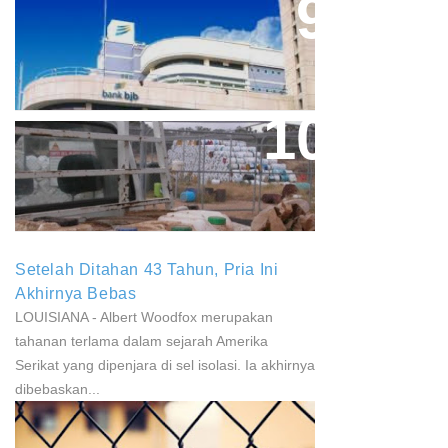
Aher Minta Pemerintah Pusat
Masukan Kembali BJB Sebagai
Penyalur KUR
Paparan Pestisida Sebabkan
Parkinson Dan Kanker
Setelah Ditahan 43 Tahun, Pria Ini
Akhirnya Bebas
LOUISIANA - Albert Woodfox merupakan
tahanan terlama dalam sejarah Amerika
Serikat yang dipenjara di sel isolasi. Ia akhirnya
dibebaskan...