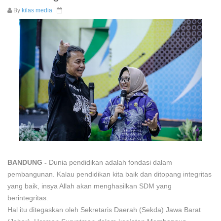
By
kilas media
BANDUNG -
Dunia pendidikan adalah fondasi dalam
pembangunan. Kalau pendidikan kita baik dan ditopang integritas
yang baik, insya Allah akan menghasilkan SDM yang
berintegritas.
Hal itu ditegaskan oleh Sekretaris Daerah (Sekda) Jawa Barat