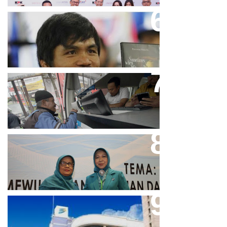
Dicibir Di Medsos, Manny
Pacquiao Tegaskan Pendirian
Tolak LGBT
Bjb T Samsat Manjakan Nasabah
Dalam Bayar Pajak Kendaraan
Perpres No.99/2017 Bisa Jadi
Acuan Semangat Pengabdian
PKK
Aher Minta Pemerintah Pusat
Masukan Kembali BJB Sebagai