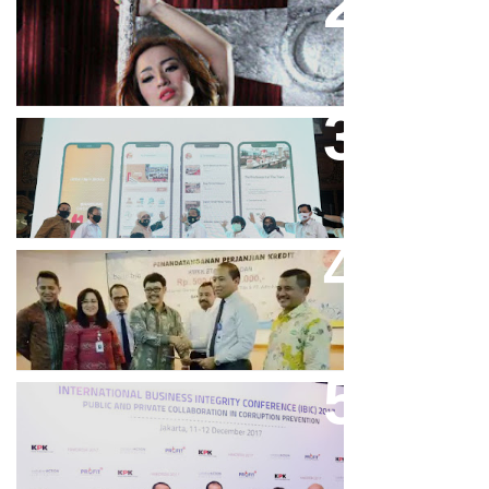
Cupi Cupita Luncurkan Single
“Yo Uwis”
Bandung Great Sale 2020 Go
Online Resmi Dimulai
Bank Bjb Fasilitasi Kredit Modal
Kerja Konstruksi PT Adhi Karya
Keren, Bank BJB Kantongi
Puluhan Penghargaan Sepanjang
2017