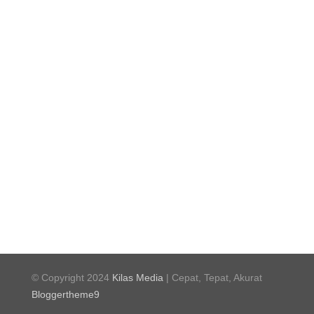
© Copyright 2024
Kilas Media
| Cepat, Tepat, Akurat
Bloggertheme9