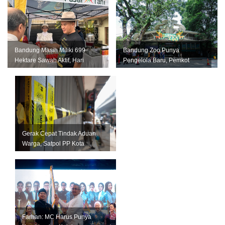
Bandung Masih Miliki 699
Bandung Zoo Punya
Hektare Sawah Aktif, Hari
Pengelola Baru, Pemkot
Krida Pertanian Jadi
Bandung Siapkan Perizinan
Momentum...
dan Transisi ...
Gerak Cepat Tindak Aduan
Warga, Satpol PP Kota
Bandung Segel Empat Kios
Miras Il...
Farhan: MC Harus Punya