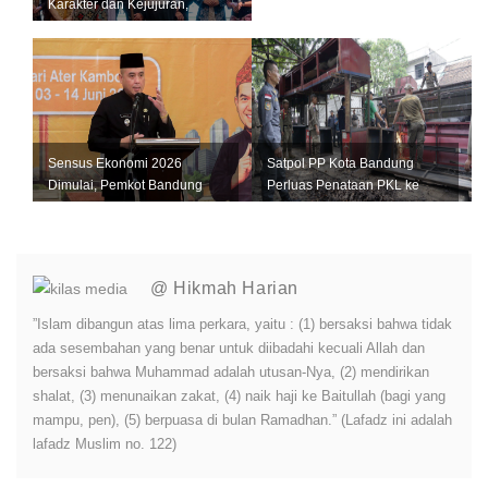
Karakter dan Kejujuran,
Jangan Jadi Tiruan Orang
Lain
Sensus Ekonomi 2026
Satpol PP Kota Bandung
Dimulai, Pemkot Bandung
Perluas Penataan PKL ke
Andalkan Data Akurat untuk
Sejumlah Kawasan Strategis
Perkuat U...
@ Hikmah Harian
”Islam dibangun atas lima perkara, yaitu : (1) bersaksi bahwa tidak
ada sesembahan yang benar untuk diibadahi kecuali Allah dan
bersaksi bahwa Muhammad adalah utusan-Nya, (2) mendirikan
shalat, (3) menunaikan zakat, (4) naik haji ke Baitullah (bagi yang
mampu, pen), (5) berpuasa di bulan Ramadhan.” (Lafadz ini adalah
lafadz Muslim no. 122)