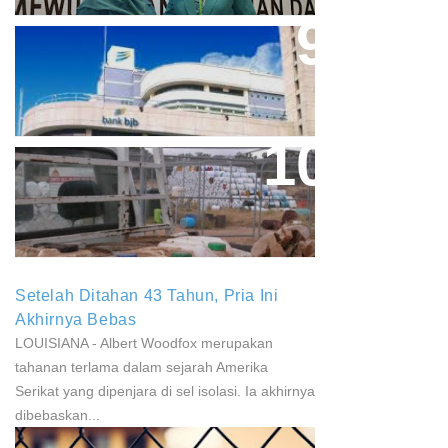
Aher Minta Pemerintah Pusat
Masukan Kembali BJB Sebagai
Penyalur KUR
Paparan Pestisida Sebabkan
Parkinson Dan Kanker
Setelah Ditahan 43 Tahun, Pria Ini
Akhirnya Bebas
LOUISIANA - Albert Woodfox merupakan
tahanan terlama dalam sejarah Amerika
Serikat yang dipenjara di sel isolasi. Ia akhirnya
dibebaskan...