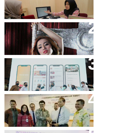
Meningkat
Cupi Cupita Luncurkan Single
“Yo Uwis”
Bandung Great Sale 2020 Go
Online Resmi Dimulai
Bank Bjb Fasilitasi Kredit Modal
Kerja Konstruksi PT Adhi Karya