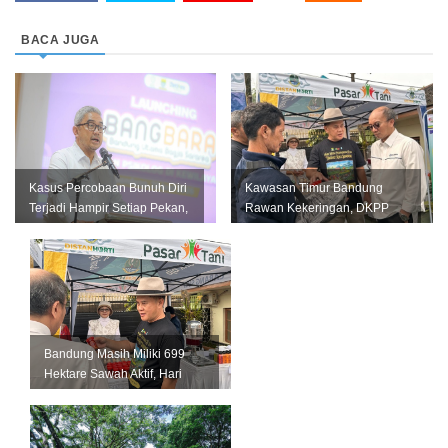
BACA JUGA
Kasus Percobaan Bunuh Diri
Kawasan Timur Bandung
Terjadi Hampir Setiap Pekan,
Rawan Kekeringan, DKPP
Pemkot Bandung Perkuat L...
Perkuat Mitigasi untuk
Lindungi Pro...
Bandung Masih Miliki 699
Hektare Sawah Aktif, Hari
Krida Pertanian Jadi
Momentum...