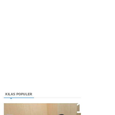
KILAS POPULER
Direktur Bjb Syariah: Industri
Keuangan Syariah Di Indonesia