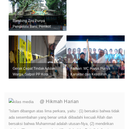
Bandung Zoo Punya
Pengelola Baru, Pemkot
Bandung Siapkan Perizinan
dan Transisi ...
Gerak Cepat Tindak Aduan
Farhan: MC Harus Punya
Warga, Satpol PP Kota
Karakter dan Kejujuran,
Bandung Segel Empat Kios
Jangan Jadi Tiruan Orang
Miras Il...
Lain
@ Hikmah Harian
”Islam dibangun atas lima perkara, yaitu : (1) bersaksi bahwa tidak
ada sesembahan yang benar untuk diibadahi kecuali Allah dan
bersaksi bahwa Muhammad adalah utusan-Nya, (2) mendirikan