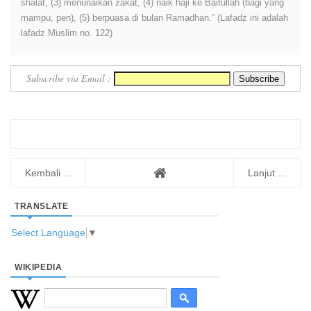
shalat, (3) menunaikan zakat, (4) naik haji ke Baitullah (bagi yang
mampu, pen), (5) berpuasa di bulan Ramadhan.” (Lafadz ini adalah
lafadz Muslim no. 122)
Subscribe via Email :
Kembali ...
Lanjut ...
TRANSLATE
Select Language
▼
WIKIPEDIA