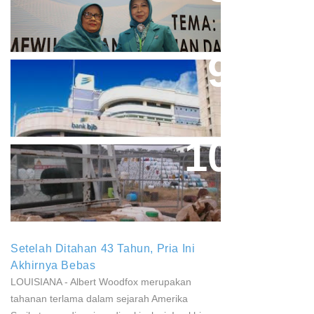
Acuan Semangat Pengabdian
PKK
Aher Minta Pemerintah Pusat
Masukan Kembali BJB Sebagai
Penyalur KUR
Paparan Pestisida Sebabkan
Parkinson Dan Kanker
Setelah Ditahan 43 Tahun, Pria Ini
Akhirnya Bebas
LOUISIANA - Albert Woodfox merupakan
tahanan terlama dalam sejarah Amerika