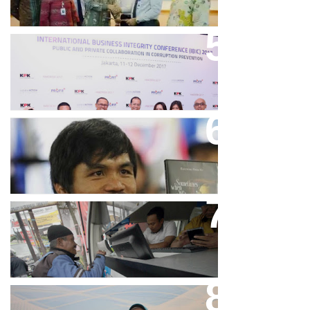
Keren, Bank BJB Kantongi
Puluhan Penghargaan Sepanjang
2017
Dicibir Di Medsos, Manny
Pacquiao Tegaskan Pendirian
Tolak LGBT
Bjb T Samsat Manjakan Nasabah
Dalam Bayar Pajak Kendaraan
Perpres No.99/2017 Bisa Jadi