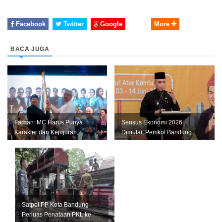
Facebook
Twitter
Google
More
BACA JUGA
Farhan: MC Harus Punya
Sensus Ekonomi 2026
Karakter dan Kejujuran,
Dimulai, Pemkot Bandung
Jangan Jadi Tiruan Orang
Andalkan Data Akurat untuk
Lain
Perkuat U...
Satpol PP Kota Bandung
Perluas Penataan PKL ke