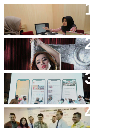
Direktur Bjb Syariah: Industri
Keuangan Syariah Di Indonesia
Meningkat
Cupi Cupita Luncurkan Single
“Yo Uwis”
Bandung Great Sale 2020 Go
Online Resmi Dimulai
Bank Bjb Fasilitasi Kredit Modal
Kerja Konstruksi PT Adhi Karya