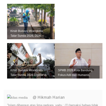
Sejumlah Kawasan Strategis
Kirab Budaya Milangkala
Tatar Sunda 2026, DLH
Bandung Siagakan 345
Petugas Keber...
Kirab Budaya Milangkala
SPMB 2026 Kota Bandung
Tatar Sunda 2026 Digelar di
Fokus Adil dan Humanis,
Bandung, Ini Jadwal dan
Farhan: Jangan Ada Anak
Rute...
Kehilanga...
@ Hikmah Harian
”Islam dibangun atas lima perkara, yaitu : (1) bersaksi bahwa tidak