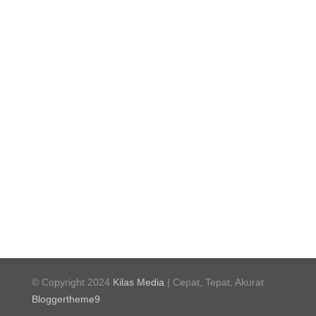
© Copyright 2024
Kilas Media
| Cepat, Tepat, Akurat
Bloggertheme9