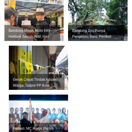
Bandung Masih Miliki 699
Bandung Zoo Punya
Hektare Sawah Aktif, Hari
Pengelola Baru, Pemkot
Krida Pertanian Jadi
Bandung Siapkan Perizinan
Momentum...
dan Transisi ...
Gerak Cepat Tindak Aduan
Warga, Satpol PP Kota
Bandung Segel Empat Kios
Miras Il...
Farhan: MC Harus Punya