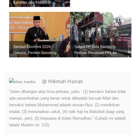
Karakter dan Kejujuran,
Jangan Jadi Tiruan Orang
Lain
Sensus Ekonomi 2026
Satpol PP Kota Bandung
Dimulai, Pemkot Bandung
Perluas Penataan PKL ke
Andalkan Data Akurat untuk
Sejumlah Kawasan Strategis
Perkuat U...
@ Hikmah Harian
”Islam dibangun atas lima perkara, yaitu : (1) bersaksi bahwa tidak
ada sesembahan yang benar untuk diibadahi kecuali Allah dan
bersaksi bahwa Muhammad adalah utusan-Nya, (2) mendirikan
shalat, (3) menunaikan zakat, (4) naik haji ke Baitullah (bagi yang
mampu, pen), (5) berpuasa di bulan Ramadhan.” (Lafadz ini adalah
lafadz Muslim no. 122)