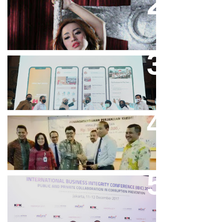
Cupi Cupita Luncurkan Single
“Yo Uwis”
Bandung Great Sale 2020 Go
Online Resmi Dimulai
Bank Bjb Fasilitasi Kredit Modal
Kerja Konstruksi PT Adhi Karya
Keren, Bank BJB Kantongi
Puluhan Penghargaan Sepanjang
2017