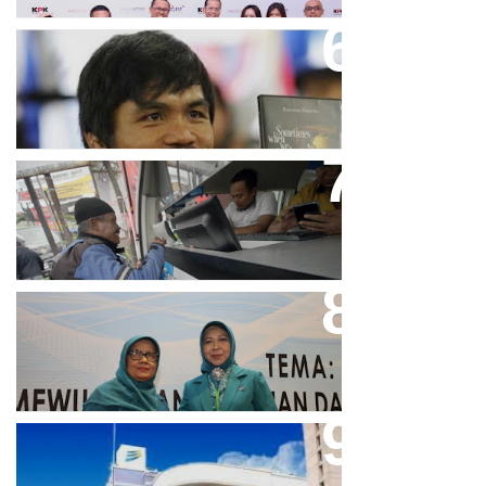
Dicibir Di Medsos, Manny
Pacquiao Tegaskan Pendirian
Tolak LGBT
Bjb T Samsat Manjakan Nasabah
Dalam Bayar Pajak Kendaraan
Perpres No.99/2017 Bisa Jadi
Acuan Semangat Pengabdian
PKK
Aher Minta Pemerintah Pusat
Masukan Kembali BJB Sebagai