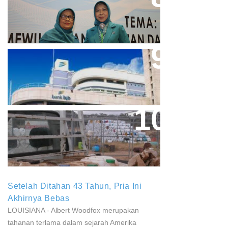
Acuan Semangat Pengabdian
PKK
Aher Minta Pemerintah Pusat
Masukan Kembali BJB Sebagai
Penyalur KUR
Paparan Pestisida Sebabkan
Parkinson Dan Kanker
Setelah Ditahan 43 Tahun, Pria Ini
Akhirnya Bebas
LOUISIANA - Albert Woodfox merupakan
tahanan terlama dalam sejarah Amerika