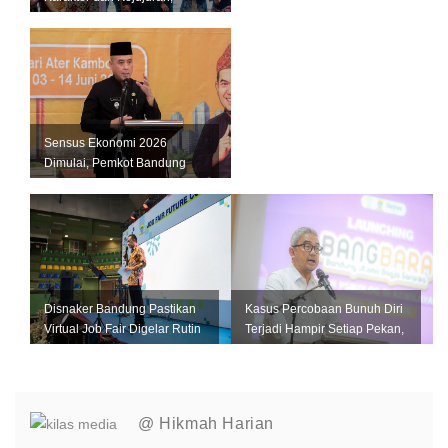
Jangan Jadi Tiruan Orang
Lain
Sensus Ekonomi 2026
Dimulai, Pemkot Bandung
Andalkan Data Akurat untuk
Perkuat U...
Disnaker Bandung Pastikan
Kasus Percobaan Bunuh Diri
Virtual Job Fair Digelar Rutin
Terjadi Hampir Setiap Pekan,
Setiap Bulan
Pemkot Bandung Perkuat L...
@ Hikmah Harian