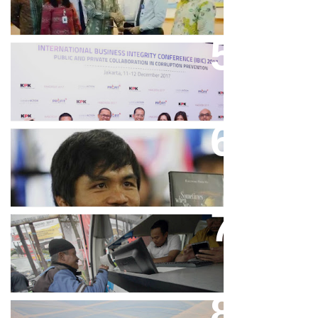
Keren, Bank BJB Kantongi
Puluhan Penghargaan Sepanjang
2017
Dicibir Di Medsos, Manny
Pacquiao Tegaskan Pendirian
Tolak LGBT
Bjb T Samsat Manjakan Nasabah
Dalam Bayar Pajak Kendaraan
Perpres No.99/2017 Bisa Jadi