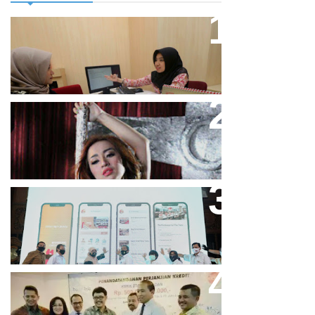
Direktur Bjb Syariah: Industri
Keuangan Syariah Di Indonesia
Meningkat
Cupi Cupita Luncurkan Single
“Yo Uwis”
Bandung Great Sale 2020 Go
Online Resmi Dimulai
Bank Bjb Fasilitasi Kredit Modal
Kerja Konstruksi PT Adhi Karya