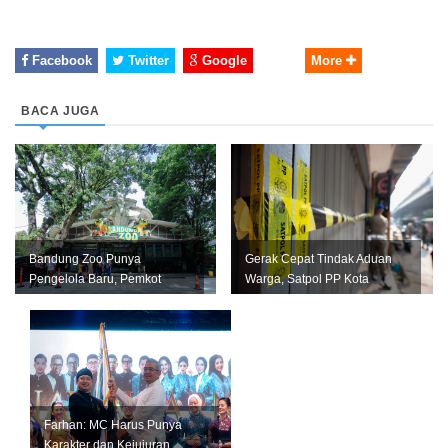
Facebook
Twitter
Google
More
BACA JUGA
Bandung Zoo Punya
Gerak Cepat Tindak Aduan
Pengelola Baru, Pemkot
Warga, Satpol PP Kota
Bandung Siapkan Perizinan
Bandung Segel Empat Kios
dan Transisi ...
Miras Il...
Farhan: MC Harus Punya
Karakter dan Kejujuran,