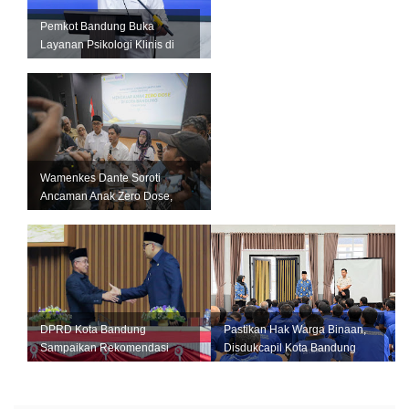
Pemkot Bandung Buka
Layanan Psikologi Klinis di
12 Puskesmas, Fokus
Tangani Kese...
Wamenkes Dante Soroti
Ancaman Anak Zero Dose,
Bandung Didorong Jadi
Contoh Nasio...
DPRD Kota Bandung
Pastikan Hak Warga Binaan,
Sampaikan Rekomendasi
Disdukcapil Kota Bandung
LKPJ 2025, Pemkot Fokus
Gelar Layanan di Lapas
Tingkatkan Pelay...
Bance...