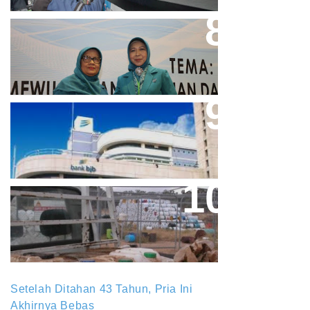
Perpres No.99/2017 Bisa Jadi
Acuan Semangat Pengabdian
PKK
Aher Minta Pemerintah Pusat
Masukan Kembali BJB Sebagai
Penyalur KUR
Paparan Pestisida Sebabkan
Parkinson Dan Kanker
Setelah Ditahan 43 Tahun, Pria Ini
Akhirnya Bebas