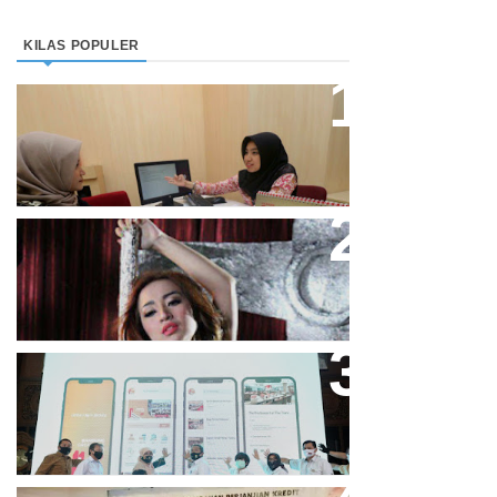
KILAS POPULER
Direktur Bjb Syariah: Industri
Keuangan Syariah Di Indonesia
Meningkat
Cupi Cupita Luncurkan Single
“Yo Uwis”
Bandung Great Sale 2020 Go
Online Resmi Dimulai