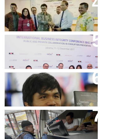
Bank Bjb Fasilitasi Kredit Modal
Kerja Konstruksi PT Adhi Karya
Keren, Bank BJB Kantongi
Puluhan Penghargaan Sepanjang
2017
Dicibir Di Medsos, Manny
Pacquiao Tegaskan Pendirian
Tolak LGBT
Bjb T Samsat Manjakan Nasabah
Dalam Bayar Pajak Kendaraan