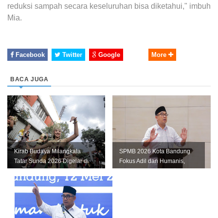
reduksi sampah secara keseluruhan bisa diketahui," imbuh
Mia.
Facebook
Twitter
Google
More
BACA JUGA
Kirab Budaya Milangkala
SPMB 2026 Kota Bandung
Tatar Sunda 2026 Digelar di
Fokus Adil dan Humanis,
Bandung, Ini Jadwal dan
Farhan: Jangan Ada Anak
Rute...
Kehilanga...