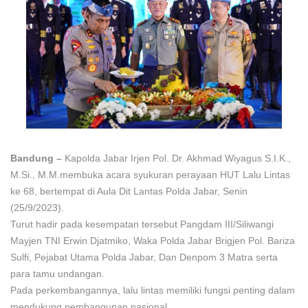
Bandung –
Kapolda Jabar Irjen Pol. Dr. Akhmad Wiyagus S.I.K.,
M.Si., M.M.membuka acara syukuran perayaan HUT Lalu Lintas
ke 68, bertempat di Aula Dit Lantas Polda Jabar, Senin
(25/9/2023).
Turut hadir pada kesempatan tersebut Pangdam III/Siliwangi
Mayjen TNI Erwin Djatmiko, Waka Polda Jabar Brigjen Pol. Bariza
Sulfi, Pejabat Utama Polda Jabar, Dan Denpom 3 Matra serta
para tamu undangan.
Pada perkembangannya, lalu lintas memiliki fungsi penting dalam
mendukung pembangunan nasional.