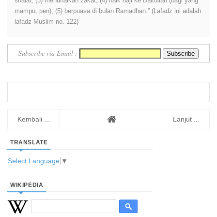
shalat, (3) menunaikan zakat, (4) naik haji ke Baitullah (bagi yang
mampu, pen), (5) berpuasa di bulan Ramadhan.” (Lafadz ini adalah
lafadz Muslim no. 122)
Subscribe via Email :
Kembali ...
Lanjut ...
TRANSLATE
Select Language
▼
WIKIPEDIA