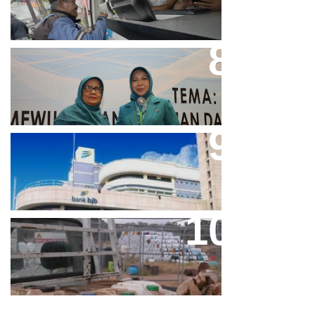
Perpres No.99/2017 Bisa Jadi
Acuan Semangat Pengabdian
PKK
Aher Minta Pemerintah Pusat
Masukan Kembali BJB Sebagai
Penyalur KUR
Paparan Pestisida Sebabkan
Parkinson Dan Kanker