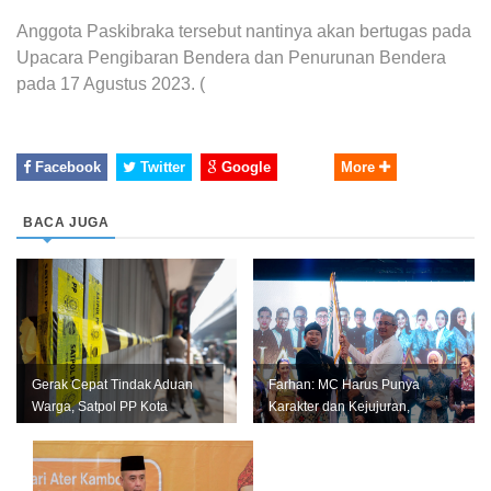
Anggota Paskibraka tersebut nantinya akan bertugas pada
Upacara Pengibaran Bendera dan Penurunan Bendera
pada 17 Agustus 2023. (
Facebook
Twitter
Google
More
BACA JUGA
Gerak Cepat Tindak Aduan
Farhan: MC Harus Punya
Warga, Satpol PP Kota
Karakter dan Kejujuran,
Bandung Segel Empat Kios
Jangan Jadi Tiruan Orang
Miras Il...
Lain