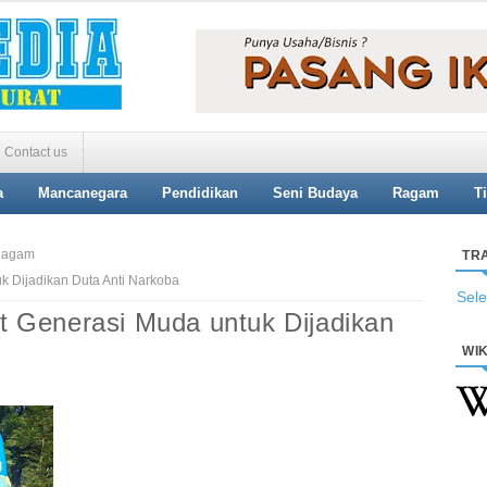
Contact us
a
Mancanegara
Pendidikan
Seni Budaya
Ragam
T
agam
TR
 Dijadikan Duta Anti Narkoba
Sel
 Generasi Muda untuk Dijadikan
WIK