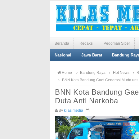
Beranda
Redaksi
Pedoman Siber
Nasional
Jawa Barat
Bandung Ray
Home
Bandung Raya
Hot News
R
BNN Kota Bandung Gaet Generasi Muda untuk
BNN Kota Bandung Gaet
Duta Anti Narkoba
By
kilas media