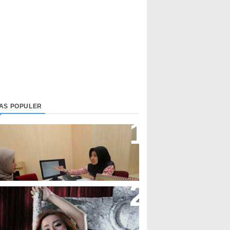
LAS POPULER
irektur Bjb Syariah: Industri
euangan Syariah Di Indonesia
eningkat
upi Cupita Luncurkan Single
Yo Uwis”