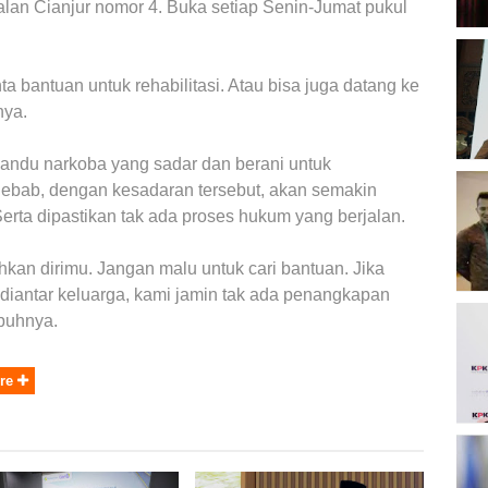
 Jalan Cianjur nomor 4. Buka setiap Senin-Jumat pukul
B
a bantuan untuk rehabilitasi. Atau bisa juga datang ke
O
nya.
candu narkoba yang sadar dan berani untuk
 Sebab, dengan kesadaran tersebut, akan semakin
B
ta dipastikan tak ada proses hukum yang berjalan.
K
ihkan dirimu. Jangan malu untuk cari bantuan. Jika
 diantar keluarga, kami jamin tak ada penangkapan
mbuhnya.
K
P
2
re
D
P