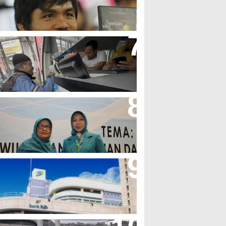
olak LGBT
jb T Samsat Manjakan Nasabah
alam Bayar Pajak Kendaraan
erpres No.99/2017 Bisa Jadi
cuan Semangat Pengabdian
KK
her Minta Pemerintah Pusat
asukan Kembali BJB Sebagai
enyalur KUR