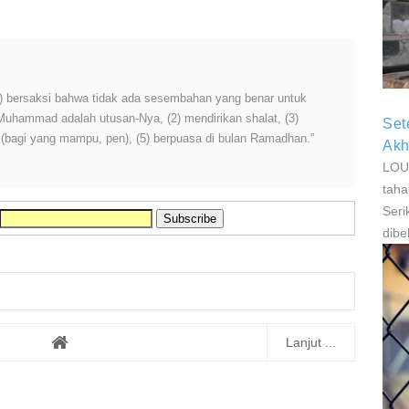
P
P
 (1) bersaksi bahwa tidak ada sesembahan yang benar untuk
 Muhammad adalah utusan-Nya, (2) mendirikan shalat, (3)
Set
h (bagi yang mampu, pen), (5) berpuasa di bulan Ramadhan.”
Akh
LOUI
taha
Seri
dibe
Lanjut ...