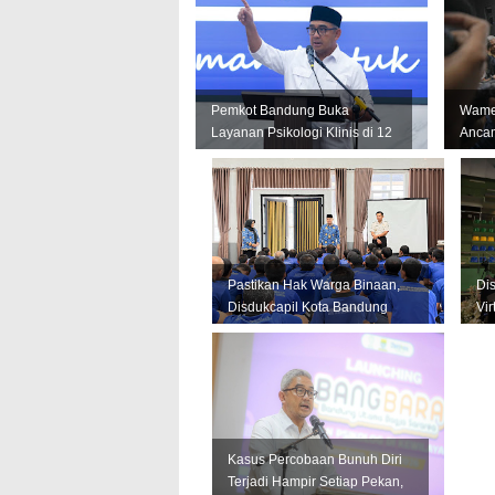
Pemkot Bandung Buka
Wamen
Layanan Psikologi Klinis di 12
Ancam
Puskesmas, Fokus Tangani
Bandu
Kese...
Conto
Pastikan Hak Warga Binaan,
Di
Disdukcapil Kota Bandung
Vir
Gelar Layanan di Lapas
Se
Bance...
Kasus Percobaan Bunuh Diri
Terjadi Hampir Setiap Pekan,