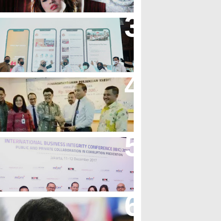
andung Great Sale 2020 Go
nline Resmi Dimulai
ank Bjb Fasilitasi Kredit Modal
erja Konstruksi PT Adhi Karya
eren, Bank BJB Kantongi
uluhan Penghargaan Sepanjang
017
icibir Di Medsos, Manny
acquiao Tegaskan Pendirian