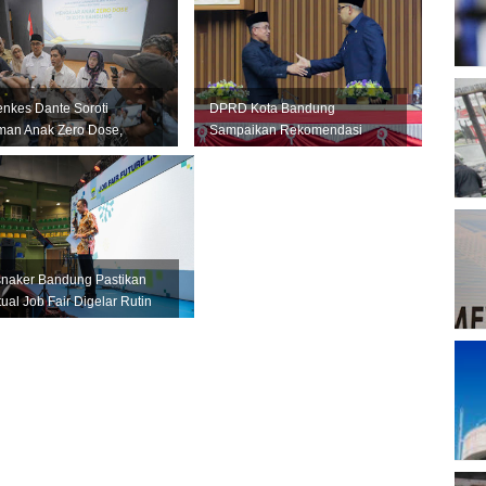
T
B
kes Dante Soroti
DPRD Kota Bandung
D
an Anak Zero Dose,
Sampaikan Rekomendasi
ng Didorong Jadi
LKPJ 2025, Pemkot Fokus
h Nasio...
Tingkatkan Pelay...
P
A
P
snaker Bandung Pastikan
tual Job Fair Digelar Rutin
tiap Bulan
A
M
P