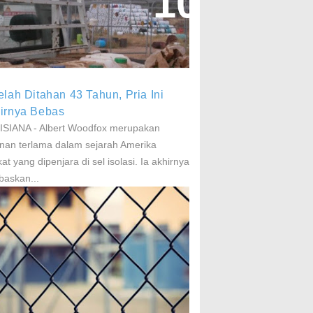
aparan Pestisida Sebabkan
arkinson Dan Kanker
elah Ditahan 43 Tahun, Pria Ini
irnya Bebas
SIANA - Albert Woodfox merupakan
nan terlama dalam sejarah Amerika
kat yang dipenjara di sel isolasi. Ia akhirnya
baskan...