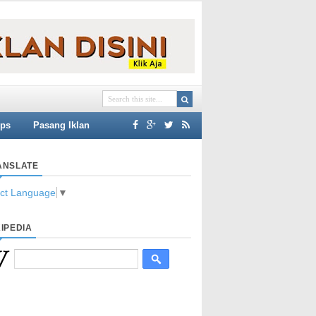
ips
Pasang Iklan
ANSLATE
ect Language
▼
IPEDIA