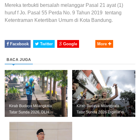
Mereka terbukti bersalah melanggar Pasal 21 ayat (1)
huruf f Jo. Pasal 55 Perda No. 9 Tahun 2019 tentang
Ketentraman Ketertiban Umum di Kota Bandung.
Facebook
Twitter
Google
More
BACA JUGA
Kirab Budaya Milangkala
Kirab Budaya Milangkala
Tatar Sunda 2026, DLH
Tatar Sunda 2026 Digelar di
Bandung Siagakan 345
Bandung, Ini Jadwal dan
Petugas Keber...
Rute...