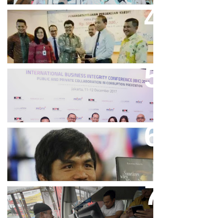
Bank Bjb Fasilitasi Kredit Modal
Kerja Konstruksi PT Adhi Karya
Keren, Bank BJB Kantongi
Puluhan Penghargaan Sepanjang
2017
Dicibir Di Medsos, Manny
Pacquiao Tegaskan Pendirian
Tolak LGBT
Bjb T Samsat Manjakan Nasabah
Dalam Bayar Pajak Kendaraan