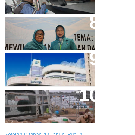
Perpres No.99/2017 Bisa Jadi
Acuan Semangat Pengabdian
PKK
Aher Minta Pemerintah Pusat
Masukan Kembali BJB Sebagai
Penyalur KUR
Paparan Pestisida Sebabkan
Parkinson Dan Kanker
Setelah Ditahan 43 Tahun, Pria Ini