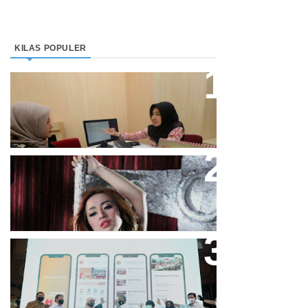
KILAS POPULER
Direktur Bjb Syariah: Industri
Keuangan Syariah Di Indonesia
Meningkat
Cupi Cupita Luncurkan Single
“Yo Uwis”
Bandung Great Sale 2020 Go
Online Resmi Dimulai