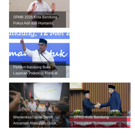
SPMB 2026 Kota Bandung
Fokus Adil dan Humanis,
Farhan: Jangan Ada Anak
Kehilanga...
Pemkot Bandung Buka
Layanan Psikologi Klinis di
12 Puskesmas, Fokus
Tangani Kese...
Wamenkes Dante Soroti
DPRD Kota Bandung
Ancaman Anak Zero Dose,
Sampaikan Rekomendasi
Bandung Didorong Jadi
LKPJ 2025, Pemkot Fokus