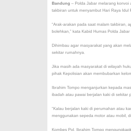
Bandung
– Polda Jabar melarang konvoi
takbiran untuk menyambut Hari Raya Idul Fi
“Arak-arakan pada saat malam takbiran, a
bolehkan,” kata Kabid Humas Polda Jabar 
Dihimbau agar masyarakat yang akan melak
sekitar rumahnya.
Jika masih ada masyarakat di wilayah huk
pihak Kepolisian akan membubarkan kelom
Ibrahim Tompo menganjurkan kepada masy
ibadah atau pawai berjalan kaki di sekita
“Kalau berjalan kaki di perumahan atau k
menggunakan sepeda motor atau mobil, di
Kombes Pol. Ibrahim Tompo mengungkapka