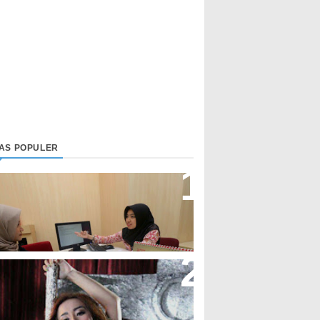
LAS POPULER
irektur Bjb Syariah: Industri
euangan Syariah Di Indonesia
eningkat
upi Cupita Luncurkan Single
Yo Uwis”