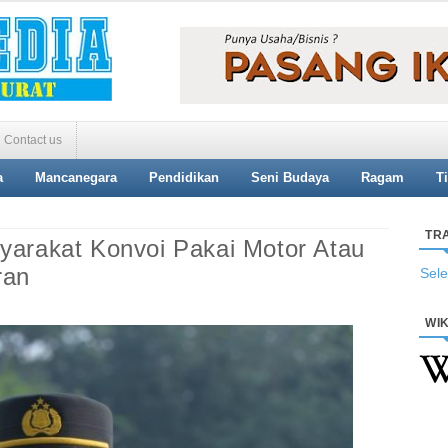
Contact us
a
Mancanegara
Pendidikan
Seni Budaya
Ragam
T
TR
yarakat Konvoi Pakai Motor Atau
ran
Sel
WIK