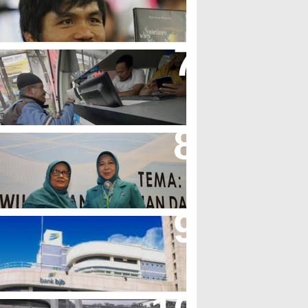
olak LGBT
jb T Samsat Manjakan Nasabah
alam Bayar Pajak Kendaraan
erpres No.99/2017 Bisa Jadi
cuan Semangat Pengabdian
KK
her Minta Pemerintah Pusat
asukan Kembali BJB Sebagai
enyalur KUR