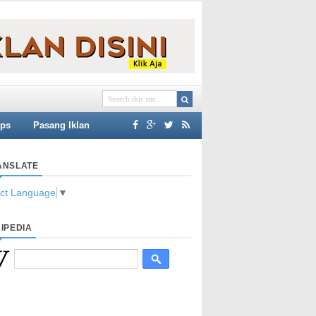
ips
Pasang Iklan
ANSLATE
ect Language
▼
IPEDIA