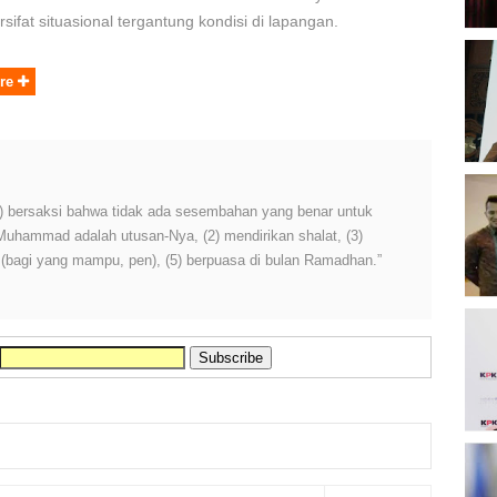
sifat situasional tergantung kondisi di lapangan.
B
re
O
B
 (1) bersaksi bahwa tidak ada sesembahan yang benar untuk
K
 Muhammad adalah utusan-Nya, (2) mendirikan shalat, (3)
h (bagi yang mampu, pen), (5) berpuasa di bulan Ramadhan.”
K
P
2
D
P