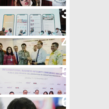
andung Great Sale 2020 Go
nline Resmi Dimulai
ank Bjb Fasilitasi Kredit Modal
erja Konstruksi PT Adhi Karya
eren, Bank BJB Kantongi
uluhan Penghargaan Sepanjang
017
icibir Di Medsos, Manny
acquiao Tegaskan Pendirian