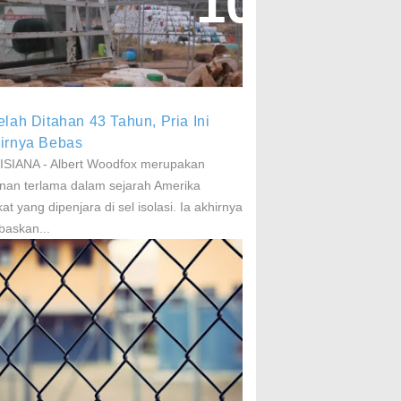
aparan Pestisida Sebabkan
arkinson Dan Kanker
elah Ditahan 43 Tahun, Pria Ini
irnya Bebas
SIANA - Albert Woodfox merupakan
nan terlama dalam sejarah Amerika
kat yang dipenjara di sel isolasi. Ia akhirnya
baskan...