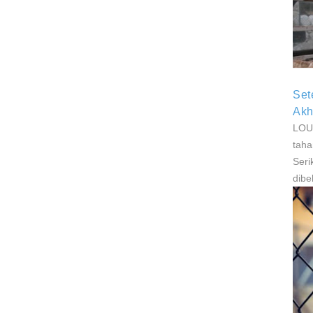
P
P
Set
Akh
LOUI
taha
Seri
dibe