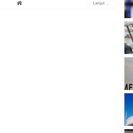
Lanjut ...
T
B
D
P
A
P
A
M
P