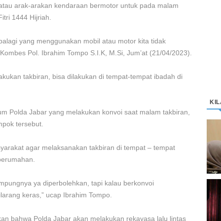
 atau arak-arakan kendaraan bermotor untuk pada malam
tri 1444 Hijriah.
palagi yang menggunakan mobil atau motor kita tidak
Kombes Pol. Ibrahim Tompo S.I.K, M.Si, Jum’at (21/04/2023).
ukan takbiran, bisa dilakukan di tempat-tempat ibadah di
KI
um Polda Jabar yang melakukan konvoi saat malam takbiran,
pok tersebut.
D
K
arakat agar melaksanakan takbiran di tempat – tempat
M
r perumahan.
ampungnya ya diperbolehkan, tapi kalau berkonvoi
C
larang keras,” ucap Ibrahim Tompo.
“
n bahwa Polda Jabar akan melakukan rekayasa lalu lintas