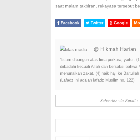
saat malam takbiran, rekayasa tersebut ber
Facebook
Twitter
Google
Mo
@ Hikmah Harian
”Islam dibangun atas lima perkara, yaitu :
diibadahi kecuali Allah dan bersaksi bahwa
menunaikan zakat, (4) naik haji ke Baitulla
(Lafadz ini adalah lafadz Muslim no. 122)
Subscribe via Email :