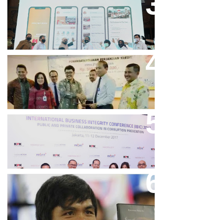
Bandung Great Sale 2020 Go
Online Resmi Dimulai
Bank Bjb Fasilitasi Kredit Modal
Kerja Konstruksi PT Adhi Karya
Keren, Bank BJB Kantongi
Puluhan Penghargaan Sepanjang
2017
Dicibir Di Medsos, Manny
Pacquiao Tegaskan Pendirian
Tolak LGBT