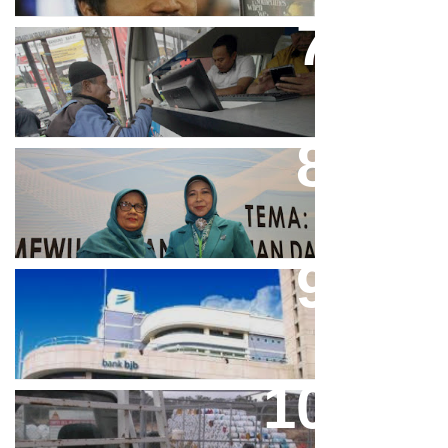
Bjb T Samsat Manjakan Nasabah
Dalam Bayar Pajak Kendaraan
Perpres No.99/2017 Bisa Jadi
Acuan Semangat Pengabdian
PKK
Aher Minta Pemerintah Pusat
Masukan Kembali BJB Sebagai
Penyalur KUR
Paparan Pestisida Sebabkan
Parkinson Dan Kanker