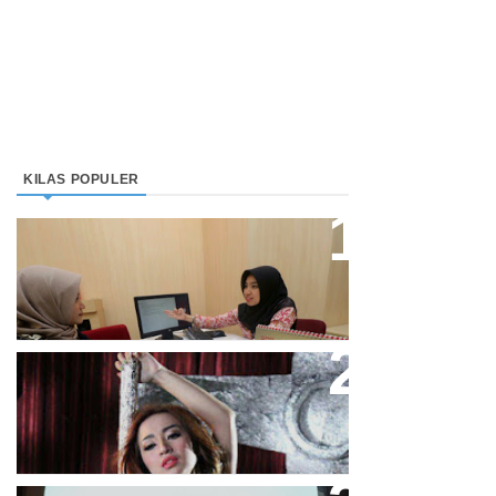
KILAS POPULER
Direktur Bjb Syariah: Industri
Keuangan Syariah Di Indonesia
Meningkat
Cupi Cupita Luncurkan Single
“Yo Uwis”