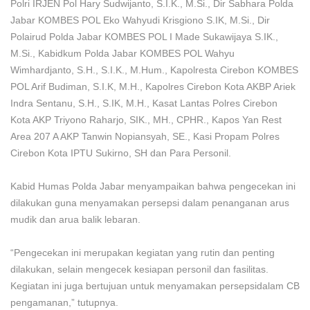
Polri IRJEN Pol Hary Sudwijanto, S.I.K., M.Si., Dir Sabhara Polda
Jabar KOMBES POL Eko Wahyudi Krisgiono S.IK, M.Si., Dir
Polairud Polda Jabar KOMBES POL I Made Sukawijaya S.IK.,
M.Si., Kabidkum Polda Jabar KOMBES POL Wahyu
Wimhardjanto, S.H., S.I.K., M.Hum., Kapolresta Cirebon KOMBES
POL Arif Budiman, S.I.K, M.H., Kapolres Cirebon Kota AKBP Ariek
Indra Sentanu, S.H., S.IK, M.H., Kasat Lantas Polres Cirebon
Kota AKP Triyono Raharjo, SIK., MH., CPHR., Kapos Yan Rest
Area 207 A AKP Tanwin Nopiansyah, SE., Kasi Propam Polres
Cirebon Kota IPTU Sukirno, SH dan Para Personil.
Kabid Humas Polda Jabar menyampaikan bahwa pengecekan ini
dilakukan guna menyamakan persepsi dalam penanganan arus
mudik dan arua balik lebaran.
“Pengecekan ini merupakan kegiatan yang rutin dan penting
dilakukan, selain mengecek kesiapan personil dan fasilitas.
Kegiatan ini juga bertujuan untuk menyamakan persepsidalam CB
pengamanan,” tutupnya.