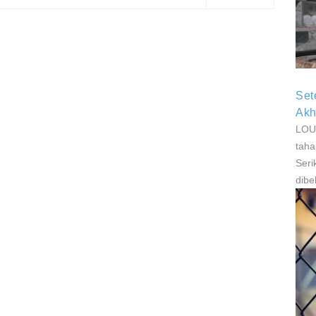
P
P
Set
Akh
LOUI
taha
Seri
dibe