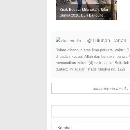
Kirab Budaya Milangkala Tatar
Sunda 2026, DLH Bandung
Siagakan 345 Petugas
Keber...
@ Hikmah Harian
”Islam dibangun atas lima perkara, yaitu :
diibadahi kecuali Allah dan bersaksi bahwa
menunaikan zakat, (4) naik haji ke Baitulla
(Lafadz ini adalah lafadz Muslim no. 122)
Subscribe via Email :
Kembali ...