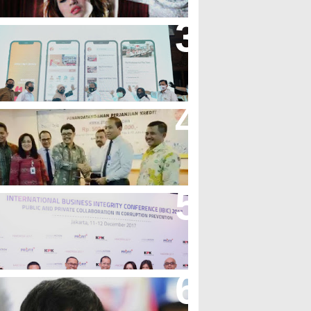
andung Great Sale 2020 Go
nline Resmi Dimulai
ank Bjb Fasilitasi Kredit Modal
erja Konstruksi PT Adhi Karya
eren, Bank BJB Kantongi
uluhan Penghargaan Sepanjang
017
icibir Di Medsos, Manny
acquiao Tegaskan Pendirian