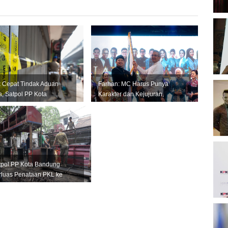
B
O
 Cepat Tindak Aduan
Farhan: MC Harus Punya
B
, Satpol PP Kota
Karakter dan Kejujuran,
K
ng Segel Empat Kios
Jangan Jadi Tiruan Orang
l...
Lain
K
P
tpol PP Kota Bandung
2
rluas Penataan PKL ke
jumlah Kawasan Strategis
D
P