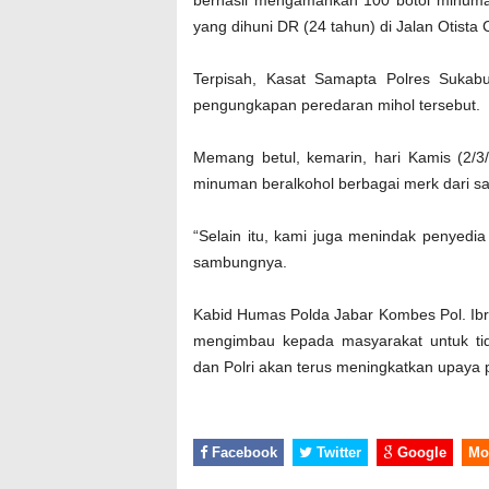
berhasil mengamankan 100 botol minuma
yang dihuni DR (24 tahun) di Jalan Otista
Terpisah, Kasat Samapta Polres Suka
pengungkapan peredaran mihol tersebut.
Memang betul, kemarin, hari Kamis (2/3/
minuman beralkohol berbagai merk dari sa
“Selain itu, kami juga menindak penyedia
sambungnya.
Kabid Humas Polda Jabar Kombes Pol. Ibr
mengimbau kepada masyarakat untuk ti
dan Polri akan terus meningkatkan upaya 
Facebook
Twitter
Google
Mo