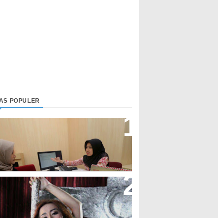
LAS POPULER
irektur Bjb Syariah: Industri
euangan Syariah Di Indonesia
eningkat
upi Cupita Luncurkan Single
Yo Uwis”