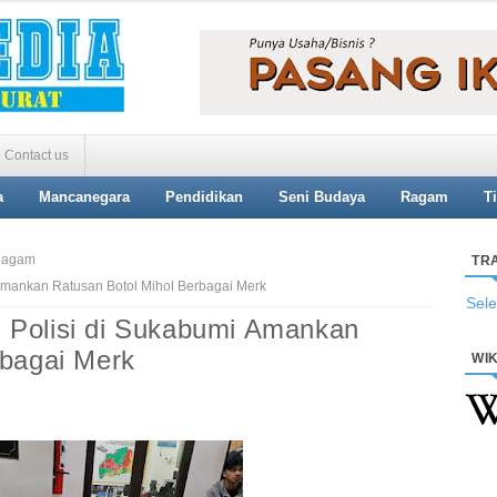
Contact us
a
Mancanegara
Pendidikan
Seni Budaya
Ragam
T
agam
TR
Amankan Ratusan Botol Mihol Berbagai Merk
Sel
 Polisi di Sukabumi Amankan
rbagai Merk
WIK