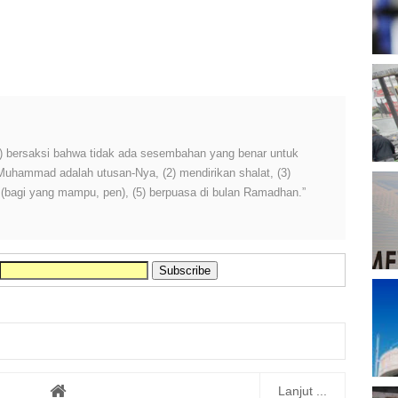
T
B
D
 (1) bersaksi bahwa tidak ada sesembahan yang benar untuk
 Muhammad adalah utusan-Nya, (2) mendirikan shalat, (3)
P
h (bagi yang mampu, pen), (5) berpuasa di bulan Ramadhan.”
A
P
A
M
P
Lanjut ...