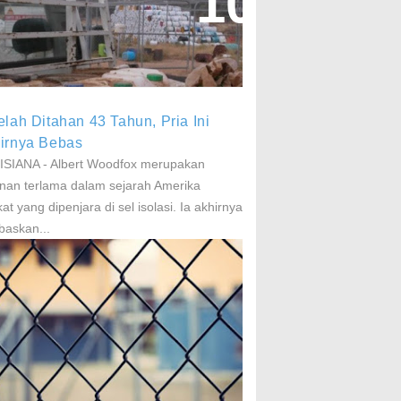
aparan Pestisida Sebabkan
arkinson Dan Kanker
elah Ditahan 43 Tahun, Pria Ini
irnya Bebas
SIANA - Albert Woodfox merupakan
nan terlama dalam sejarah Amerika
kat yang dipenjara di sel isolasi. Ia akhirnya
baskan...