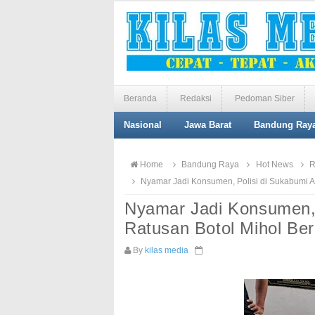
Beranda
Redaksi
Pedoman Siber
Nasional
Jawa Barat
Bandung Ray
Home
Bandung Raya
Hot News
R
Nyamar Jadi Konsumen, Polisi di Sukabumi 
Nyamar Jadi Konsumen,
Ratusan Botol Mihol Be
By
kilas media