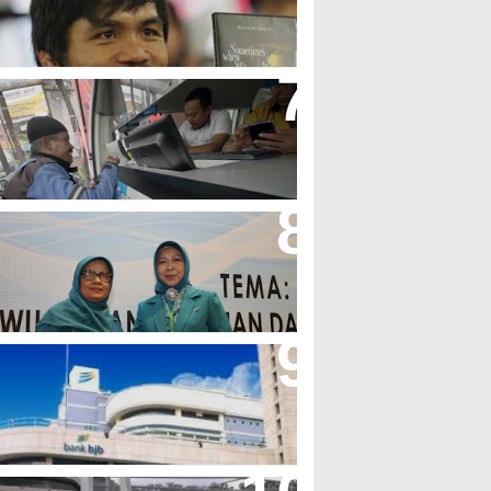
olak LGBT
jb T Samsat Manjakan Nasabah
alam Bayar Pajak Kendaraan
erpres No.99/2017 Bisa Jadi
cuan Semangat Pengabdian
KK
her Minta Pemerintah Pusat
asukan Kembali BJB Sebagai
enyalur KUR