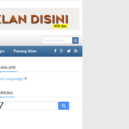
ips
Pasang Iklan
ANSLATE
ect Language
▼
IPEDIA