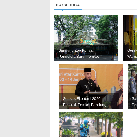
BACA JUGA
Bandung Zoo Punya
Gerak
Pengelola Baru, Pemkot
Warga
Bandung Siapkan Perizinan
Bandu
dan Transisi ...
Miras I
Sensus Ekonomi 2026
Sa
Dimulai, Pemkot Bandung
Pe
Andalkan Data Akurat untuk
Se
Perkuat U...