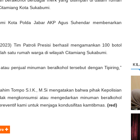
n beralkohol berbagai merk yang disimpan di dalam rumah
 Citamiang Kota Sukabumi.
bumi Kota Polda Jabar AKP Agus Suhendar membenarkan
2023) Tim Patroli Presisi berhasil mengamankan 100 botol
lah satu rumah warga di wilayah Citamiang Sukabumi.
KI
 atau penjual minuman beralkohol tersebut dengan Tipiring,”
D
K
ahim Tompo S.I.K., M.Si mengatakan bahwa pihak Kepolisian
M
dak mengkonsumsi atau mengedarkan minuman beralkohol
preventif kami untuk menjaga kondusifitas kamtibmas.
(red)
C
“
re