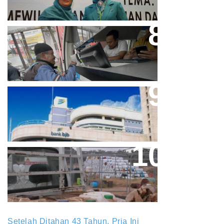
Bjb T Samsat Manjakan Nasabah
Dalam Bayar Pajak Kendaraan
Aher Minta Pemerintah Pusat
Masukan Kembali BJB Sebagai
Penyalur KUR
Paparan Pestisida Sebabkan
Parkinson Dan Kanker
Setelah Ditahan 43 Tahun, Pria Ini