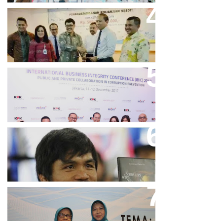
Bank Bjb Fasilitasi Kredit Modal
Kerja Konstruksi PT Adhi Karya
Keren, Bank BJB Kantongi
Puluhan Penghargaan Sepanjang
2017
Dicibir Di Medsos, Manny
Pacquiao Tegaskan Pendirian
Tolak LGBT
Perpres No.99/2017 Bisa Jadi
Acuan Semangat Pengabdian
PKK