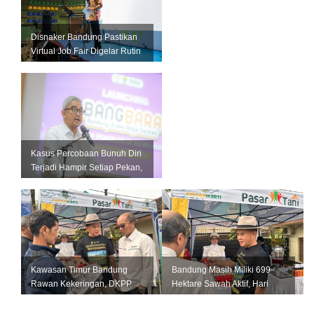
Disnaker Bandung Pastikan
Virtual Job Fair Digelar Rutin
Setiap Bulan
Kasus Percobaan Bunuh Diri
Terjadi Hampir Setiap Pekan,
Pemkot Bandung Perkuat L...
Kawasan Timur Bandung
Bandung Masih Miliki 699
Rawan Kekeringan, DKPP
Hektare Sawah Aktif, Hari
Perkuat Mitigasi untuk
Krida Pertanian Jadi
Lindungi Pro...
Momentum...