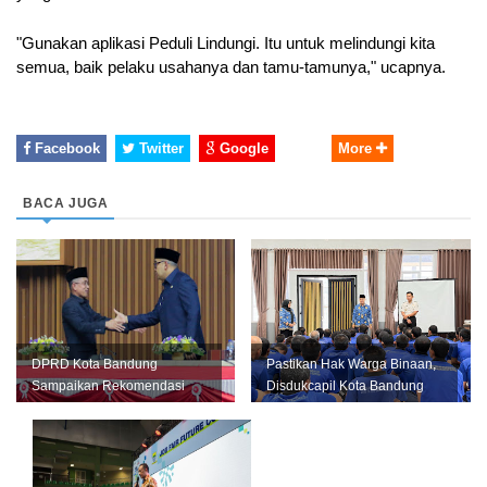
"Gunakan aplikasi Peduli Lindungi. Itu untuk melindungi kita 
semua, baik pelaku usahanya dan tamu-tamunya," ucapnya. 
Facebook
Twitter
Google
More
BACA JUGA
DPRD Kota Bandung
Pastikan Hak Warga Binaan,
Sampaikan Rekomendasi
Disdukcapil Kota Bandung
LKPJ 2025, Pemkot Fokus
Gelar Layanan di Lapas
Tingkatkan Pelay...
Bance...