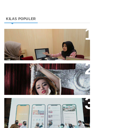
KILAS POPULER
Direktur Bjb Syariah: Industri
Keuangan Syariah Di Indonesia
Meningkat
Cupi Cupita Luncurkan Single
“Yo Uwis”
Bandung Great Sale 2020 Go
Online Resmi Dimulai