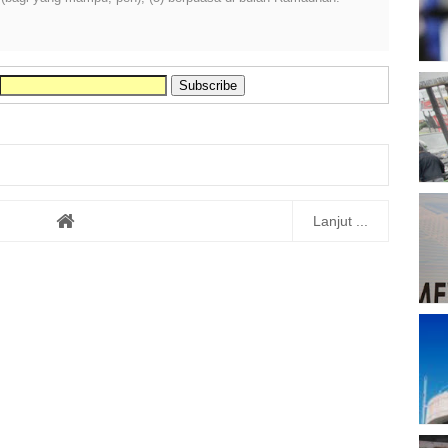
T
B
D
P
Lanjut ...
A
P
A
M
P