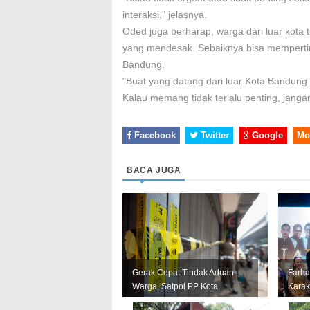
interaksi," jelasnya.
Oded juga berharap, warga dari luar kota 
yang mendesak. Sebaiknya bisa memperti
Bandung.
"Buat yang datang dari luar Kota Bandu
Kalau memang tidak terlalu penting, janga
Facebook
Twitter
Google
Mo
BACA JUGA
Gerak Cepat Tindak Aduan
Farha
Warga, Satpol PP Kota
Karak
Bandung Segel Empat Kios
Janga