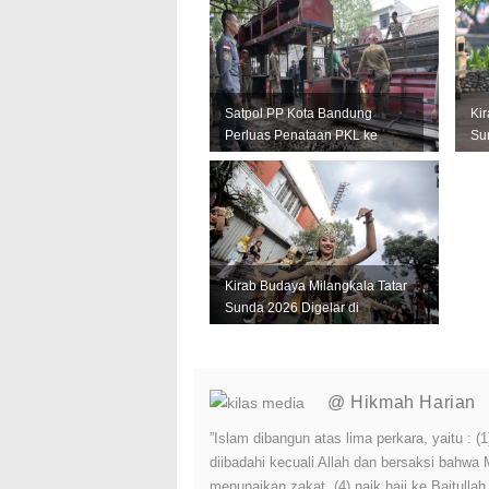
Miras Il...
Lain
Satpol PP Kota Bandung
Ki
Perluas Penataan PKL ke
Su
Sejumlah Kawasan Strategis
Si
Keb
Kirab Budaya Milangkala Tatar
Sunda 2026 Digelar di
Bandung, Ini Jadwal dan
Rute...
@ Hikmah Harian
”Islam dibangun atas lima perkara, yaitu :
diibadahi kecuali Allah dan bersaksi bahwa
menunaikan zakat, (4) naik haji ke Baitulla