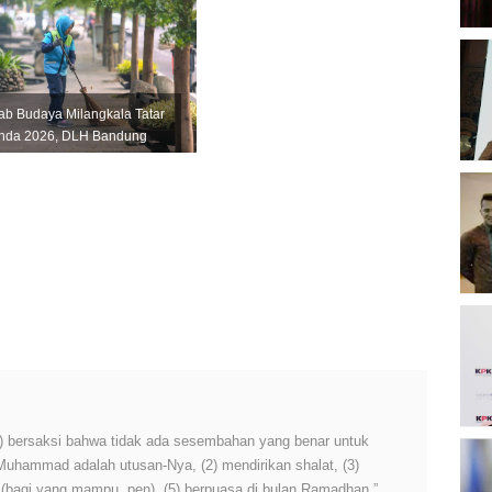
Perkuat U...
B
O
rab Budaya Milangkala Tatar
nda 2026, DLH Bandung
agakan 345 Petugas
er...
B
K
K
P
2
 (1) bersaksi bahwa tidak ada sesembahan yang benar untuk
D
 Muhammad adalah utusan-Nya, (2) mendirikan shalat, (3)
P
h (bagi yang mampu, pen), (5) berpuasa di bulan Ramadhan.”