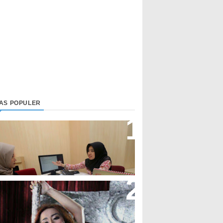
LAS POPULER
irektur Bjb Syariah: Industri
euangan Syariah Di Indonesia
eningkat
upi Cupita Luncurkan Single
Yo Uwis”