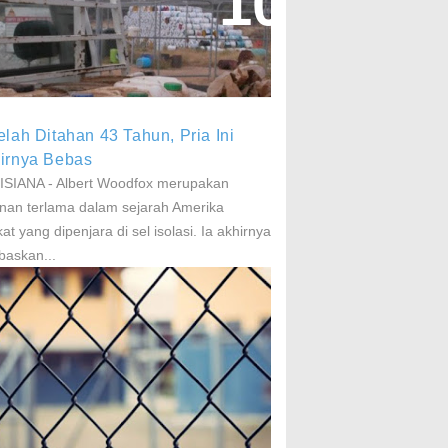
aparan Pestisida Sebabkan
arkinson Dan Kanker
elah Ditahan 43 Tahun, Pria Ini
irnya Bebas
SIANA - Albert Woodfox merupakan
nan terlama dalam sejarah Amerika
kat yang dipenjara di sel isolasi. Ia akhirnya
baskan...