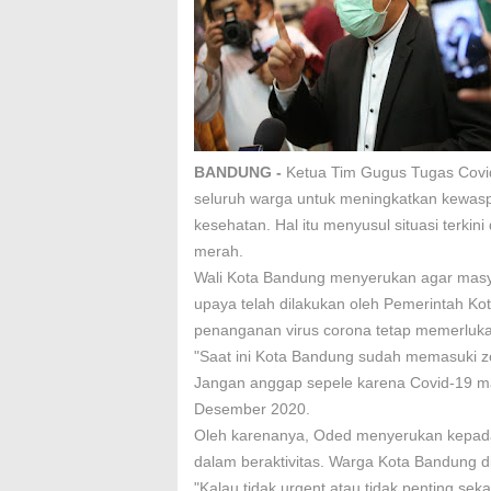
BANDUNG -
Ketua Tim Gugus Tugas Covi
seluruh warga untuk meningkatkan kewasp
kesehatan. Hal itu menyusul situasi terk
merah.
Wali Kota Bandung menyerukan agar masya
upaya telah dilakukan oleh Pemerintah K
penanganan virus corona tetap memerlukan
"Saat ini Kota Bandung sudah memasuki 
Jangan anggap sepele karena Covid-19 mas
Desember 2020.
Oleh karenanya, Oded menyerukan kepada 
dalam beraktivitas. Warga Kota Bandung dii
"Kalau tidak urgent atau tidak penting sek