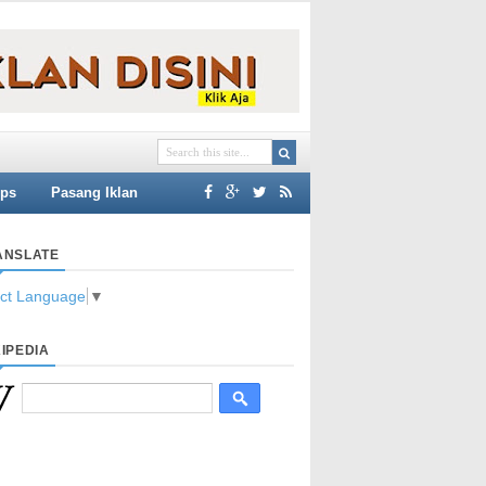
ips
Pasang Iklan
ANSLATE
ect Language
▼
IPEDIA