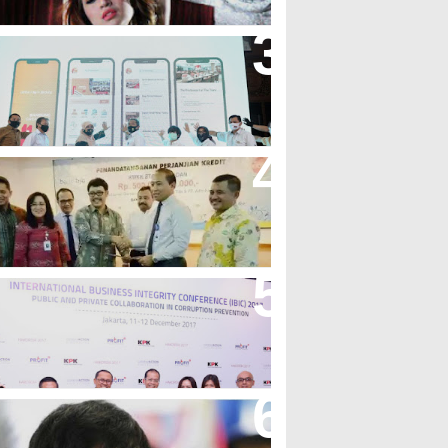
andung Great Sale 2020 Go
nline Resmi Dimulai
ank Bjb Fasilitasi Kredit Modal
erja Konstruksi PT Adhi Karya
eren, Bank BJB Kantongi
uluhan Penghargaan Sepanjang
017
icibir Di Medsos, Manny
acquiao Tegaskan Pendirian