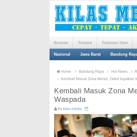
Beranda
Redaksi
Pedoman Siber
Nasional
Jawa Barat
Bandung Ray
Home
Bandung Raya
Hot News
R
Kembali Masuk Zona Merah, Oded Ingatkan 
Kembali Masuk Zona Me
Waspada
By
kilas media