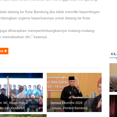
tidak datang ke Kota Bandung jika tidak memiliki kepentingan
mbangkan urgensi keperluannya untuk datang ke Kota
ng juga diharapkan mempertimbangkannya matang-matang.
n memaksakan diri," katanya.
re
KI
D
K
M
C
n: MC Harus Punya
Sensus Ekonomi 2026
“
ter dan Kejujuran,
Dimulai, Pemkot Bandung
n Jadi Tiruan Orang
Andalkan Data Akurat untuk