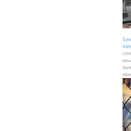
P
P
Set
Akh
LOUI
taha
Seri
dibe