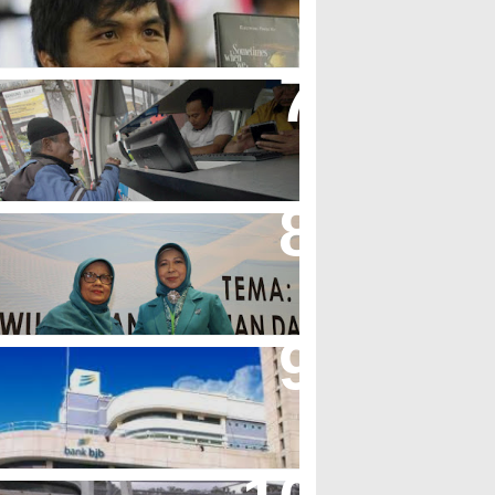
olak LGBT
jb T Samsat Manjakan Nasabah
alam Bayar Pajak Kendaraan
erpres No.99/2017 Bisa Jadi
cuan Semangat Pengabdian
KK
her Minta Pemerintah Pusat
asukan Kembali BJB Sebagai
enyalur KUR