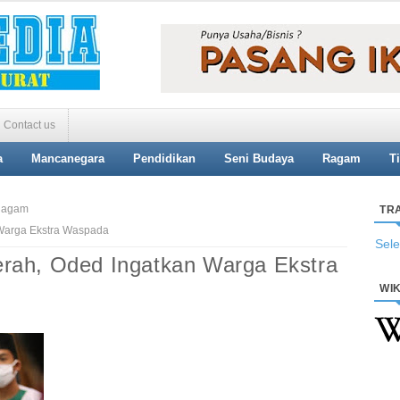
Contact us
a
Mancanegara
Pendidikan
Seni Budaya
Ragam
T
agam
TR
Warga Ekstra Waspada
Sel
rah, Oded Ingatkan Warga Ekstra
WIK