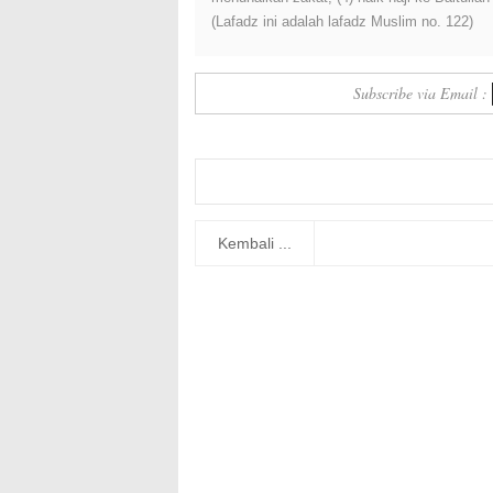
(Lafadz ini adalah lafadz Muslim no. 122)
Subscribe via Email :
Kembali ...