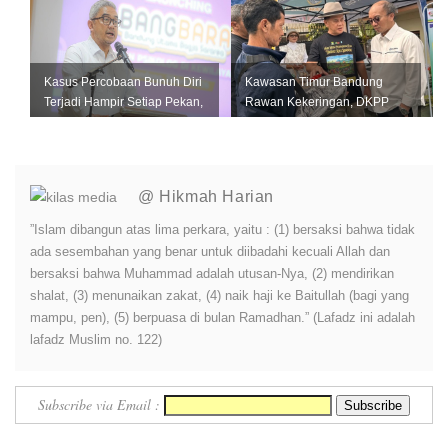
Kasus Percobaan Bunuh Diri
Kawasan Timur Bandung
Terjadi Hampir Setiap Pekan,
Rawan Kekeringan, DKPP
Pemkot Bandung Perkuat L...
Perkuat Mitigasi untuk
Lindungi Pro...
@ Hikmah Harian
”Islam dibangun atas lima perkara, yaitu : (1) bersaksi bahwa tidak
ada sesembahan yang benar untuk diibadahi kecuali Allah dan
bersaksi bahwa Muhammad adalah utusan-Nya, (2) mendirikan
shalat, (3) menunaikan zakat, (4) naik haji ke Baitullah (bagi yang
mampu, pen), (5) berpuasa di bulan Ramadhan.” (Lafadz ini adalah
lafadz Muslim no. 122)
Subscribe via Email :