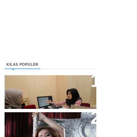
KILAS POPULER
Direktur Bjb Syariah: Industri
Keuangan Syariah Di Indonesia
Meningkat
Cupi Cupita Luncurkan Single
“Yo Uwis”