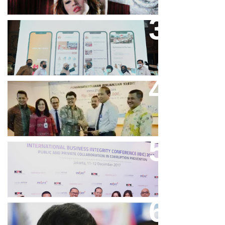
Bandung Great Sale 2020 Go
Online Resmi Dimulai
Bank Bjb Fasilitasi Kredit Modal
Kerja Konstruksi PT Adhi Karya
Keren, Bank BJB Kantongi
Puluhan Penghargaan Sepanjang
2017
Dicibir Di Medsos, Manny
Pacquiao Tegaskan Pendirian