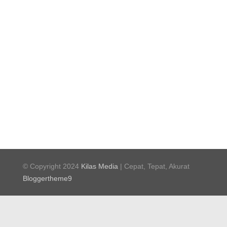
© Copyright 2024
Kilas Media
| Cepat, Tepat, Akurat
Bloggertheme9