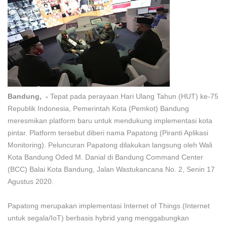
Bandung, -
Tepat pada perayaan Hari Ulang Tahun (HUT) ke-75
Republik Indonesia, Pemerintah Kota (Pemkot) Bandung
meresmikan platform baru untuk mendukung implementasi kota
pintar. Platform tersebut diberi nama Papatong (Piranti Aplikasi
Monitoring). Peluncuran Papatong dilakukan langsung oleh Wali
Kota Bandung Oded M. Danial di Bandung Command Center
(BCC) Balai Kota Bandung, Jalan Wastukancana No. 2, Senin 17
Agustus 2020.
Papatong merupakan implementasi Internet of Things (Internet
untuk segala/IoT) berbasis hybrid yang menggabungkan