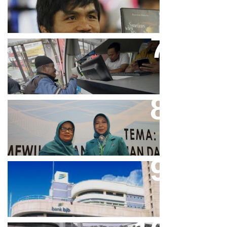
Tolak LGBT
Bjb T Samsat Manjakan Nasabah
Dalam Bayar Pajak Kendaraan
Perpres No.99/2017 Bisa Jadi
Acuan Semangat Pengabdian
PKK
Aher Minta Pemerintah Pusat
Masukan Kembali BJB Sebagai
Penyalur KUR