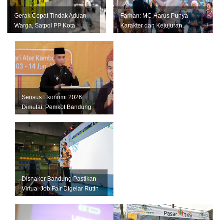
Gerak Cepat Tindak Aduan
Farhan: MC Harus Punya
Warga, Satpol PP Kota
Karakter dan Kejujuran,
Bandung Segel Empat Kios
Jangan Jadi Tiruan Orang
Miras Il...
Lain
Sensus Ekonomi 2026
Dimulai, Pemkot Bandung
Andalkan Data Akurat untuk
Perkuat U...
Disnaker Bandung Pastikan
Virtual Job Fair Digelar Rutin
Setiap Bulan