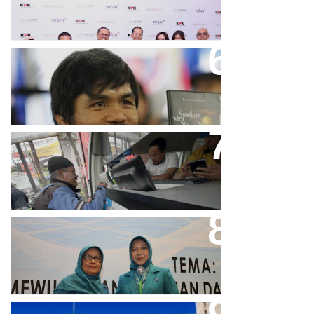
2017
Dicibir Di Medsos, Manny
Pacquiao Tegaskan Pendirian
Tolak LGBT
Bjb T Samsat Manjakan Nasabah
Dalam Bayar Pajak Kendaraan
Perpres No.99/2017 Bisa Jadi
Acuan Semangat Pengabdian
PKK