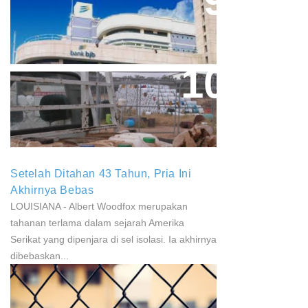
Aher Minta Pemerintah Pusat
Masukan Kembali BJB Sebagai
Penyalur KUR
Paparan Pestisida Sebabkan
Parkinson Dan Kanker
Setelah Ditahan 43 Tahun, Pria Ini
Akhirnya Bebas
LOUISIANA - Albert Woodfox merupakan
tahanan terlama dalam sejarah Amerika
Serikat yang dipenjara di sel isolasi. Ia akhirnya
dibebaskan...