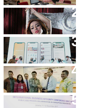
Cupi Cupita Luncurkan Single
“Yo Uwis”
Bandung Great Sale 2020 Go
Online Resmi Dimulai
Bank Bjb Fasilitasi Kredit Modal
Kerja Konstruksi PT Adhi Karya
Keren, Bank BJB Kantongi
Puluhan Penghargaan Sepanjang