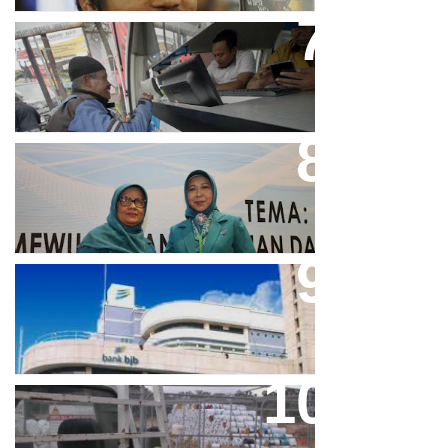
Bjb T Samsat Manjakan Nasabah
Dalam Bayar Pajak Kendaraan
Perpres No.99/2017 Bisa Jadi
Acuan Semangat Pengabdian
PKK
Aher Minta Pemerintah Pusat
Masukan Kembali BJB Sebagai
Penyalur KUR
Paparan Pestisida Sebabkan
Parkinson Dan Kanker