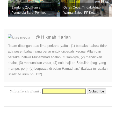
Bandung Zoo Punya
Gerak Cepat Tindak Aduan
Pengelola Baru, Pemkot
Warga, Satpol PP Kota
Bandung Siapkan Perizinan
Bandung Segel Empat Kios
dan Transisi ...
Miras Il...
@ Hikmah Harian
”Islam dibangun atas lima perkara, yaitu : (1) bersaksi bahwa tidak
ada sesembahan yang benar untuk diibadahi kecuali Allah dan
bersaksi bahwa Muhammad adalah utusan-Nya, (2) mendirikan
shalat, (3) menunaikan zakat, (4) naik haji ke Baitullah (bagi yang
mampu, pen), (5) berpuasa di bulan Ramadhan.” (Lafadz ini adalah
lafadz Muslim no. 122)
Subscribe via Email :