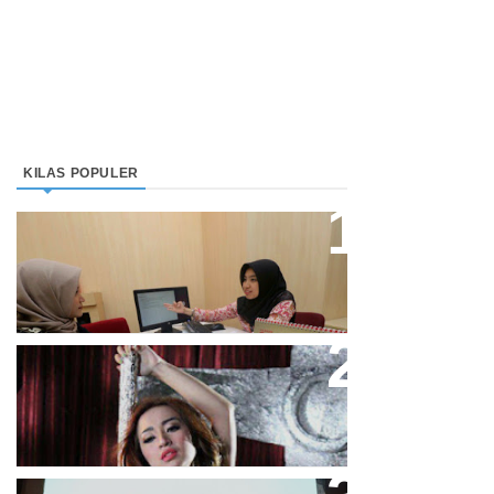
KILAS POPULER
Direktur Bjb Syariah: Industri
Keuangan Syariah Di Indonesia
Meningkat
Cupi Cupita Luncurkan Single
“Yo Uwis”