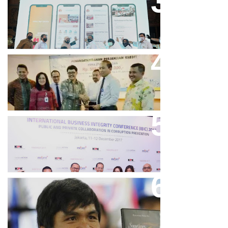
Bandung Great Sale 2020 Go
Online Resmi Dimulai
Bank Bjb Fasilitasi Kredit Modal
Kerja Konstruksi PT Adhi Karya
Keren, Bank BJB Kantongi
Puluhan Penghargaan Sepanjang
2017
Dicibir Di Medsos, Manny
Pacquiao Tegaskan Pendirian
Tolak LGBT