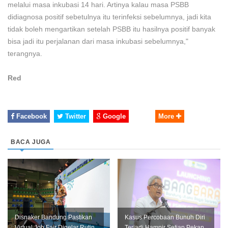
melalui masa inkubasi 14 hari. Artinya kalau masa PSBB
didiagnosa positif sebetulnya itu terinfeksi sebelumnya, jadi kita
tidak boleh mengartikan setelah PSBB itu hasilnya positif banyak
bisa jadi itu perjalanan dari masa inkubasi sebelumnya,"
terangnya.
Red
Facebook
Twitter
Google
More
BACA JUGA
Disnaker Bandung Pastikan
Kasus Percobaan Bunuh Diri
Virtual Job Fair Digelar Rutin
Terjadi Hampir Setiap Pekan,