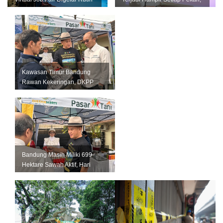
Setiap Bulan
Pemkot Bandung Perkuat L...
Kawasan Timur Bandung
Rawan Kekeringan, DKPP
Perkuat Mitigasi untuk
Lindungi Pro...
Bandung Masih Miliki 699
Hektare Sawah Aktif, Hari
Krida Pertanian Jadi
Momentum...